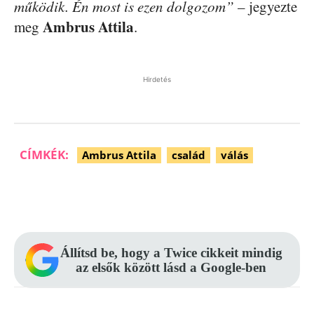
működik. Én most is ezen dolgozom”
– jegyezte
Ambrus Attila
meg
.
Hirdetés
CÍMKÉK:
Ambrus Attila
család
válás
Facebook
Pinterest
WhatsApp
Állítsd be, hogy a Twice cikkeit mindig
az elsők között lásd a Google-ben