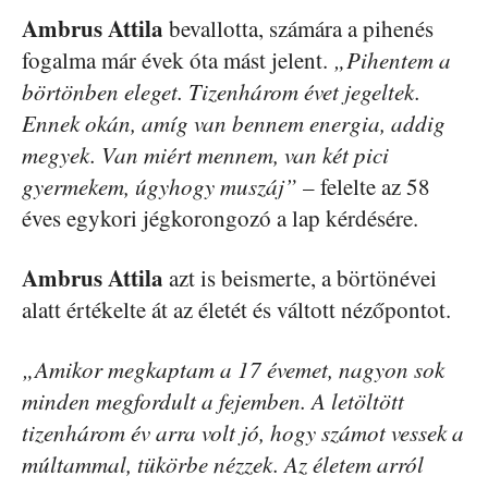
Ambrus Attila
bevallotta, számára a pihenés
fogalma már évek óta mást jelent.
„Pihentem a
börtönben eleget. Tizenhárom évet jegeltek.
Ennek okán, amíg van bennem energia, addig
megyek. Van miért mennem, van két pici
gyermekem, úgyhogy muszáj”
– felelte az 58
éves egykori jégkorongozó a lap kérdésére.
Ambrus Attila
azt is beismerte, a börtönévei
alatt értékelte át az életét és váltott nézőpontot.
„Amikor megkaptam a 17 évemet, nagyon sok
minden megfordult a fejemben. A letöltött
tizenhárom év arra volt jó, hogy számot vessek a
múltammal, tükörbe nézzek. Az életem arról