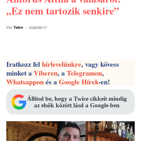
„Ez nem tartozik senkire”
-
Írta:
Twice
2026/06/17
Facebook
Pinterest
WhatsApp
Iratkozz fel
hírlevelünkre
, vagy kövess
minket a
Viberen
, a
Telegramon
,
Whatsappon
és a
Google Hírek
-en!
Állítsd be, hogy a Twice cikkeit mindig
az elsők között lásd a Google-ben