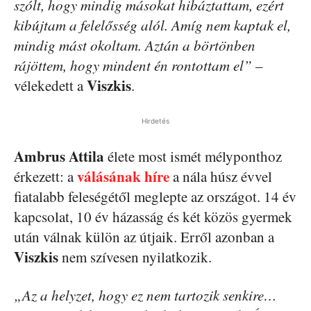
szólt, hogy mindig másokat hibáztattam, ezért
kibújtam a felelősség alól. Amíg nem kaptak el,
mindig mást okoltam. Aztán a börtönben
rájöttem, hogy mindent én rontottam el”
–
Viszkis
vélekedett a
.
Hirdetés
Ambrus Attila
élete most ismét mélyponthoz
válásának híre
érkezett: a
a nála húsz évvel
fiatalabb feleségétől meglepte az országot. 14 év
kapcsolat, 10 év házasság és két közös gyermek
után válnak külön az útjaik. Erről azonban a
Viszkis
nem szívesen nyilatkozik.
„Az a helyzet, hogy ez nem tartozik senkire…