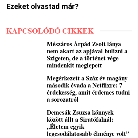
Ezeket olvastad már?
KAPCSOLÓDÓ CIKKEK
Mészáros Árpád Zsolt lánya
nem akart az apjával bulizni a
Szigeten, de a történet vége
mindenkit meglepett
Megérkezett a Száz év magány
második évada a Netflixre: 7
érdekesség, amit érdemes tudni
a sorozatról
Demcsák Zsuzsa könnyek
között állt a Siratófalnál:
„Életem egyik
legcsodálatosabb élménye volt”