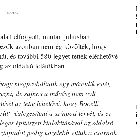
Hirdetés
latt elfogyott, miután júliusban
ervezők azonban nemrég közölték, hogy
át, és további 580 jegyet tettek elérhetővé
g az oldalsó lelátókban.
 hogy megpróbáltunk egy második estét,
vezni, de sajnos a művész nem volt
ését az tette lehetővé, hogy Bocelli
ült véglegesíteni a színpad tervét, és ez
leges építészeti kialakításával az oldalsó
színpadot pedig közelebb vittük a csarnok