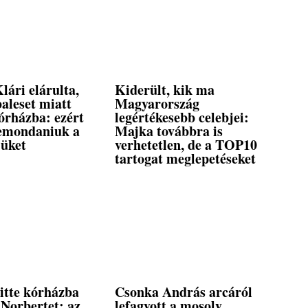
lári elárulta,
Kiderült, kik ma
aleset miatt
Magyarország
órházba: ezért
legértékesebb celebjei:
lemondaniuk a
Majka továbbra is
jüket
verhetetlen, de a TOP10
tartogat meglepetéseket
itte kórházba
Csonka András arcáról
 Norbertet: az
lefagyott a mosoly,