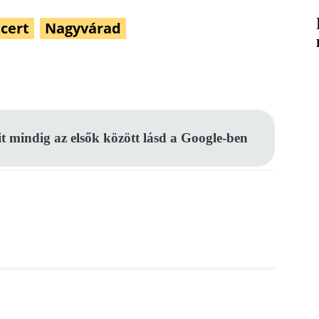
cert
Nagyvárad
Pinterest
WhatsApp
Email
it mindig az elsők között lásd a Google-ben