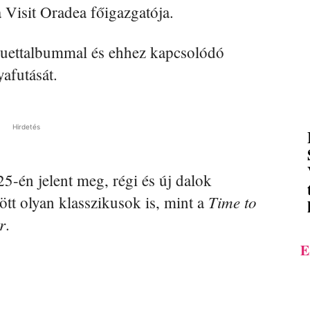
a Visit Oradea főigazgatója.
uettalbummal és ehhez kapcsolódó
yafutását.
Hirdetés
-én jelent meg, régi és új dalok
Time to
ött olyan klasszikusok is, mint a
r
.
E