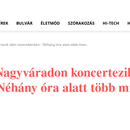
ÍREK
BULVÁR
ÉLETMÓD
SZÓRAKOZÁS
HI-TECH
ezik idén novemberben - Néhány óra alatt több mint...
Nagyváradon koncertezi
éhány óra alatt több mi