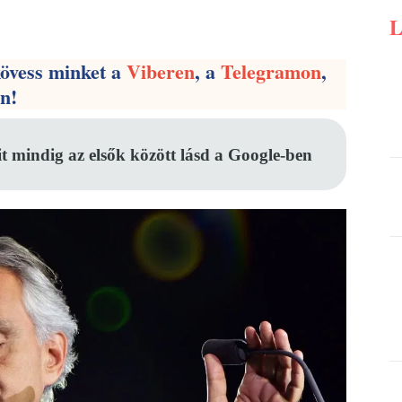
Pinterest
WhatsApp
Email
kövess minket a
Viberen
, a
Telegramon
,
en!
it mindig az elsők között lásd a Google-ben