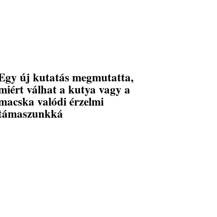
Egy új kutatás megmutatta,
miért válhat a kutya vagy a
macska valódi érzelmi
támaszunkká