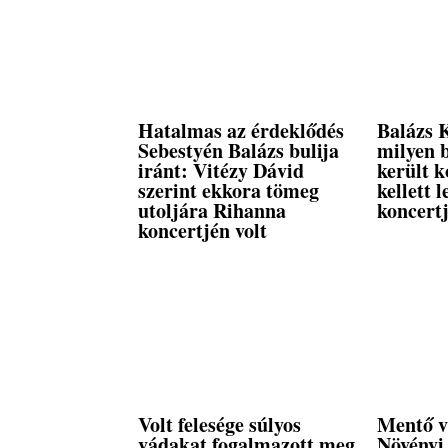
Hatalmas az érdeklődés
Balázs K
Sebestyén Balázs bulija
milyen b
iránt: Vitézy Dávid
került k
szerint ekkora tömeg
kellett 
utoljára Rihanna
koncert
koncertjén volt
Volt felesége súlyos
Mentő v
vádakat fogalmazott meg
Növényi