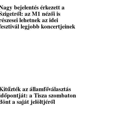
Nagy bejelentés érkezett a
Szigetről: az M1 nézői is
részesei lehetnek az idei
fesztivál legjobb koncertjeinek
Kitűzték az államfőválasztás
időpontját: a Tisza szombaton
dönt a saját jelöltjéről