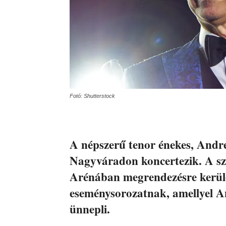
Fotó: Shutterstock
A népszerű tenor énekes, Andr
Nagyváradon koncertezik. A sz
Arénában megrendezésre kerülő
eseménysorozatnak, amellyel And
ünnepli.