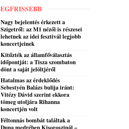
LEGFRISSEBB
Nagy bejelentés érkezett a
Szigetről: az M1 nézői is részesei
lehetnek az idei fesztivál legjobb
koncertjeinek
Kitűzték az államfőválasztás
időpontját: a Tisza szombaton
dönt a saját jelöltjéről
Hatalmas az érdeklődés
Sebestyén Balázs bulija iránt:
Vitézy Dávid szerint ekkora
tömeg utoljára Rihanna
koncertjén volt
Féltonnás bombát találtak a
Duna medrében Kisoroszinál –