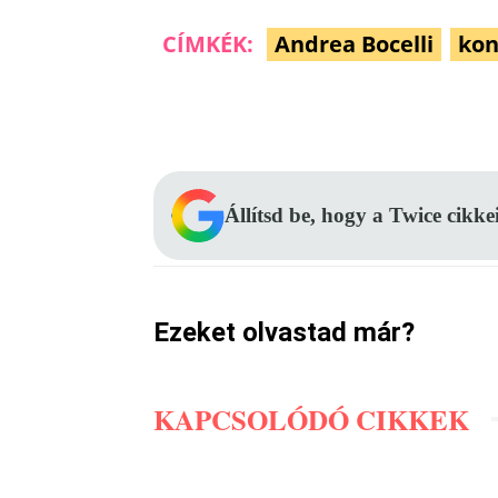
CÍMKÉK:
Andrea Bocelli
kon
Facebook
Megosztás
Állítsd be, hogy a Twice cikke
Ezeket olvastad már?
KAPCSOLÓDÓ CIKKEK