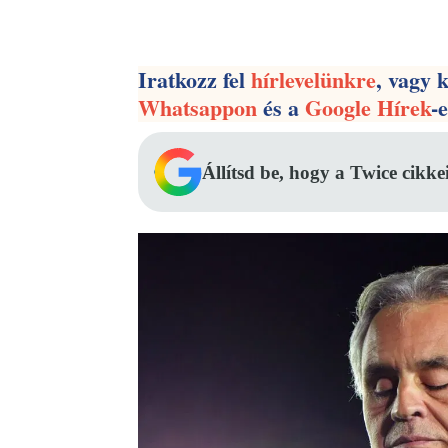
Facebook
Megosztás
Iratkozz fel
hírlevelünkre
, vagy 
Whatsappon
és a
Google Hírek
-
Állítsd be, hogy a Twice cikke