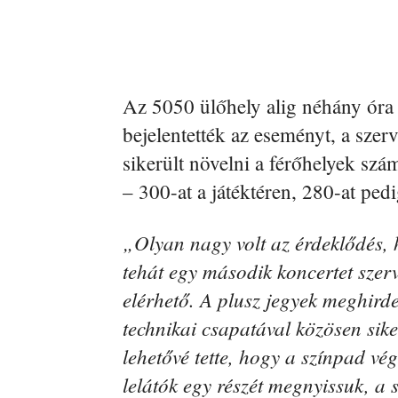
Az 5050 ülőhely alig néhány óra a
bejelentették az eseményt, a sz
sikerült növelni a férőhelyek szám
– 300-at a játéktéren, 280-at pedi
„Olyan nagy volt az érdeklődés,
tehát egy második koncertet szer
elérhető. A plusz jegyek meghirdet
technikai csapatával közösen siker
lehetővé tette, hogy a színpad vég
lelátók egy részét megnyissuk, a 