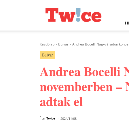
Twice.hu
H
Kezdőlap
Bulvár
Andrea Bocelli Nagyváradon koncert
Bulvár
Andrea Bocelli 
novemberben – N
adtak el
-
Írta:
Twice
2024/11/08