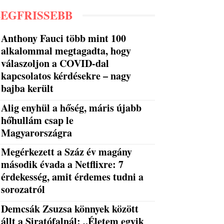
LEGFRISSEBB
Anthony Fauci több mint 100
alkalommal megtagadta, hogy
válaszoljon a COVID-dal
kapcsolatos kérdésekre – nagy
bajba került
Alig enyhül a hőség, máris újabb
hőhullám csap le
Magyarországra
Megérkezett a Száz év magány
második évada a Netflixre: 7
érdekesség, amit érdemes tudni a
sorozatról
Demcsák Zsuzsa könnyek között
állt a Siratófalnál: „Életem egyik