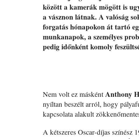
között a kamerák mögött is ug
a vásznon látnak. A valóság so
forgatás hónapokon át tartó eg
munkanapok, a személyes prob
pedig időnként komoly feszülts
Anthony H
Nem volt ez másként
nyíltan beszélt arról, hogy pály
kapcsolata alakult zökkenőmente
A kétszeres Oscar-díjas színész 