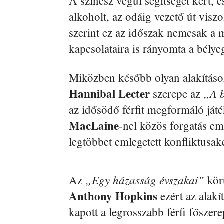
A színész végül segítséget kért, 
alkoholt, az odáig vezető út visz
szerint ez az időszak nemcsak a
kapcsolataira is rányomta a bélye
Miközben később olyan alakítások
Hannibal Lecter
„A 
szerepe az
az idősödő férfit megformáló ját
MacLaine
-nel közös forgatás em
legtöbbet emlegetett konfliktusak
„Egy házasság évszakai”
Az
körü
Anthony Hopkins
ezért az alakí
kapott a legrosszabb férfi főszer