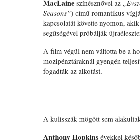
MacLaine
„Évsz
színésznővel az
Seasons”
) című romantikus vígjá
kapcsolatát követte nyomon, akik
segítségével próbálják újraéleszt
A film végül nem váltotta be a h
mozipénztáraknál gyengén teljesít
fogadták az alkotást.
A kulisszák mögött sem alakulta
Anthony Hopkins
évekkel későb