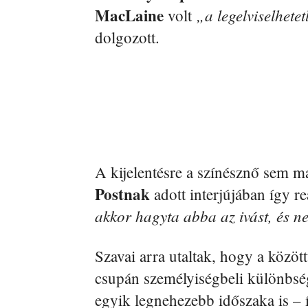
MacLaine
„a legelviselhete
volt
dolgozott.
A kijelentésre a színésznő sem m
Postnak
adott interjújában így r
akkor hagyta abba az ivást, és n
Szavai arra utaltak, hogy a közöt
csupán személyiségbeli különbsé
egyik legnehezebb időszaka is – 