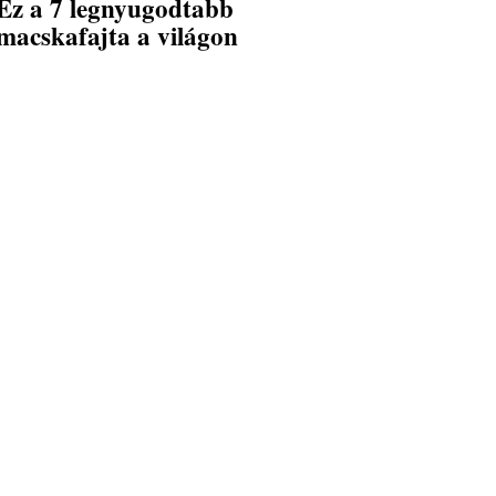
Ez a 7 legnyugodtabb
macskafajta a világon