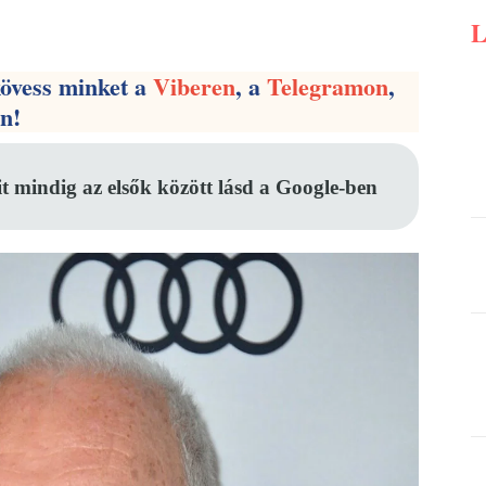
Pinterest
WhatsApp
Email
kövess minket a
Viberen
, a
Telegramon
,
en!
it mindig az elsők között lásd a Google-ben