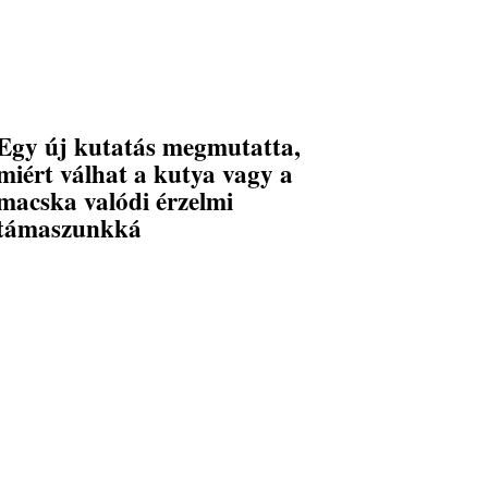
Egy új kutatás megmutatta,
miért válhat a kutya vagy a
macska valódi érzelmi
támaszunkká