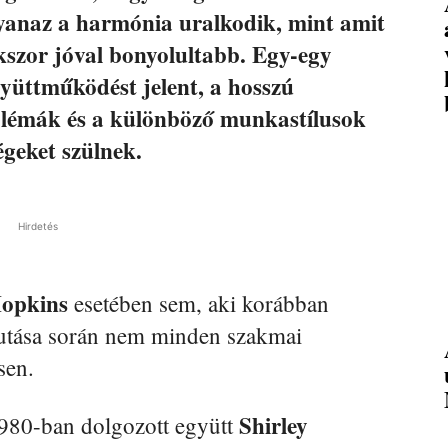
yanaz a harmónia uralkodik, mint amit
kszor jóval bonyolultabb. Egy-egy
yüttműködést jelent, a hosszú
lémák és a különböző munkastílusok
égeket szülnek.
Hirdetés
opkins
esetében sem, aki korábban
afutása során nem minden szakmai
sen.
Shirley
1980-ban dolgozott együtt