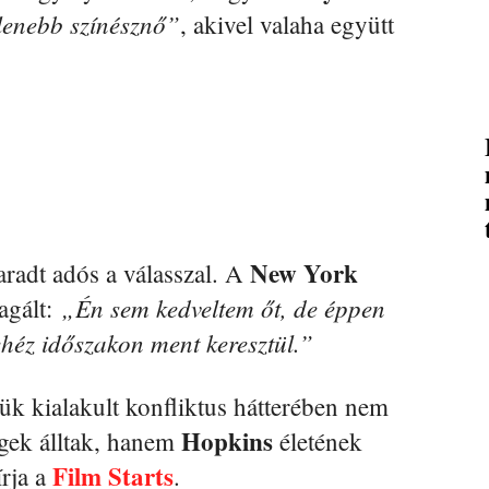
tlenebb színésznő”
, akivel valaha együtt
New York
aradt adós a válasszal. A
„Én sem kedveltem őt, de éppen
eagált:
ehéz időszakon ment keresztül.”
tük kialakult konfliktus hátterében nem
Hopkins
gek álltak, hanem
életének
Film Starts
írja a
.