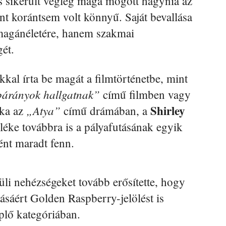
és sikerült végleg maga mögött hagynia az
ont korántsem volt könnyű. Saját bevallása
 magánéletére, hanem szakmai
gét.
kal írta be magát a filmtörténetbe, mint
bárányok hallgatnak”
című filmben vagy
Shirley
„Atya”
éka az
című drámában, a
léke továbbra is a pályafutásának egyik
ént maradt fenn.
li nehézségeket tovább erősítette, hogy
tásáért Golden Raspberry-jelölést is
eplő kategóriában.