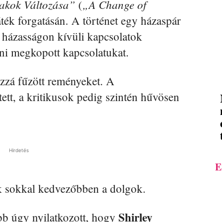
akok Változása”
„A Change of
(
ték forgatásán. A történet egy házaspár
 házasságon kívüli kapcsolatok
eni megkopott kapcsolatukat.
ozzá fűzött reményeket. A
ett, a kritikusok pedig szintén hűvösen
Hirdetés
E
k sokkal kedvezőbben a dolgok.
Shirley
b úgy nyilatkozott, hogy