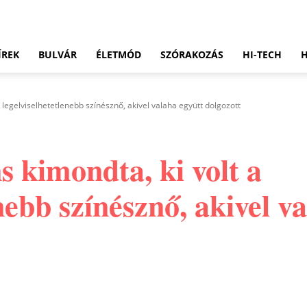
ÍREK
BULVÁR
ÉLETMÓD
SZÓRAKOZÁS
HI-TECH
 legelviselhetetlenebb színésznő, akivel valaha együtt dolgozott
 kimondta, ki volt a
enebb színésznő, akivel v