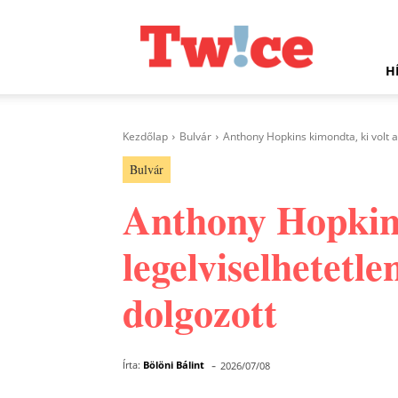
Twice.hu
H
Kezdőlap
Bulvár
Anthony Hopkins kimondta, ki volt a
Bulvár
Anthony Hopkins
legelviselhetetl
dolgozott
-
Írta:
Bölöni Bálint
2026/07/08