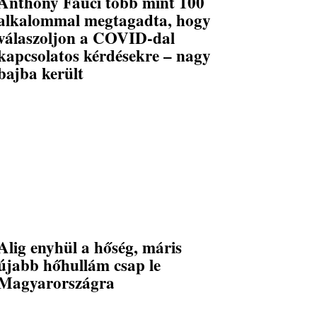
Anthony Fauci több mint 100
alkalommal megtagadta, hogy
válaszoljon a COVID-dal
kapcsolatos kérdésekre – nagy
bajba került
Alig enyhül a hőség, máris
újabb hőhullám csap le
Magyarországra