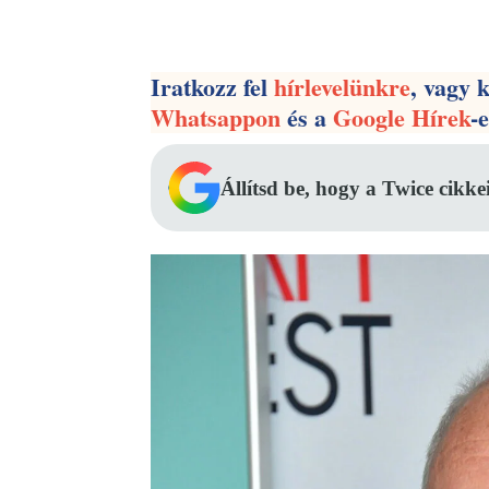
Facebook
Megosztás
Iratkozz fel
hírlevelünkre
, vagy 
Whatsappon
és a
Google Hírek
-
Állítsd be, hogy a Twice cikke