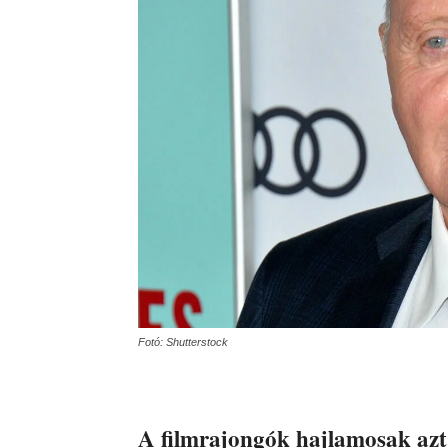
Fotó: Shutterstock
A filmrajongók hajlamosak azt 