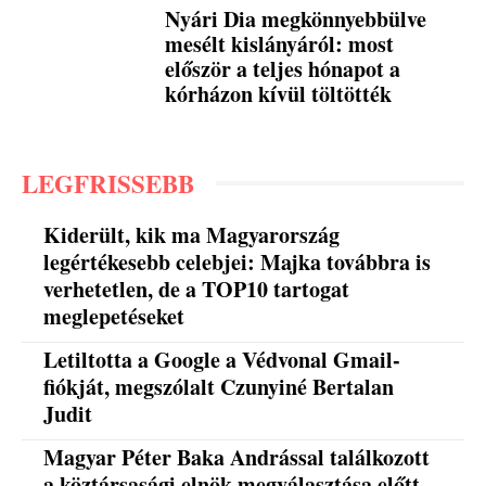
Nyári Dia megkönnyebbülve
mesélt kislányáról: most
először a teljes hónapot a
kórházon kívül töltötték
LEGFRISSEBB
Kiderült, kik ma Magyarország
legértékesebb celebjei: Majka továbbra is
verhetetlen, de a TOP10 tartogat
meglepetéseket
Letiltotta a Google a Védvonal Gmail-
fiókját, megszólalt Czunyiné Bertalan
Judit
Magyar Péter Baka Andrással találkozott
a köztársasági elnök megválasztása előtt