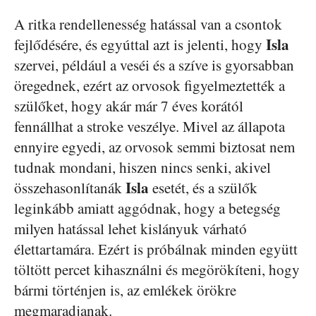
A ritka rendellenesség hatással van a csontok
Isla
fejlődésére, és egyúttal azt is jelenti, hogy
szervei, például a veséi és a szíve is gyorsabban
öregednek, ezért az orvosok figyelmeztették a
szülőket, hogy akár már 7 éves korától
fennállhat a stroke veszélye. Mivel az állapota
ennyire egyedi, az orvosok semmi biztosat nem
tudnak mondani, hiszen nincs senki, akivel
Isla
összehasonlítanák
esetét, és a szülők
leginkább amiatt aggódnak, hogy a betegség
milyen hatással lehet kislányuk várható
élettartamára. Ezért is próbálnak minden együtt
töltött percet kihasználni és megörökíteni, hogy
bármi történjen is, az emlékek örökre
megmaradjanak.