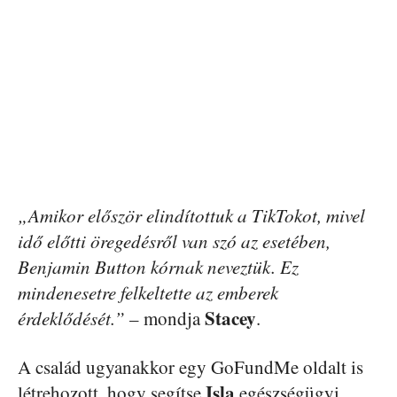
„Amikor először elindítottuk a TikTokot, mivel
idő előtti öregedésről van szó az esetében,
Benjamin Button kórnak neveztük. Ez
mindenesetre felkeltette az emberek
Stacey
érdeklődését.”
– mondja
.
A család ugyanakkor egy GoFundMe oldalt is
Isla
létrehozott, hogy segítse
egészségügyi