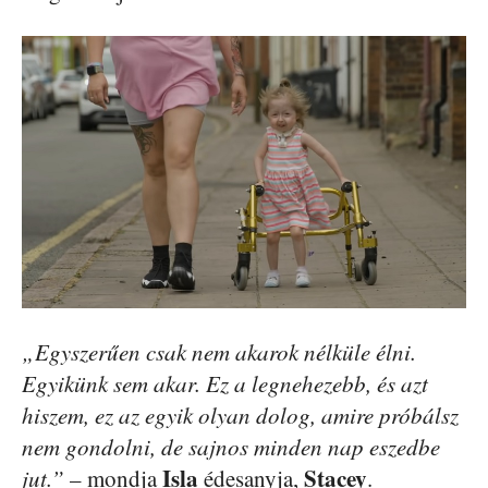
„Egyszerűen csak nem akarok nélküle élni.
Egyikünk sem akar. Ez a legnehezebb, és azt
hiszem, ez az egyik olyan dolog, amire próbálsz
nem gondolni, de sajnos minden nap eszedbe
Isla
Stacey
jut.”
– mondja
édesanyja,
.