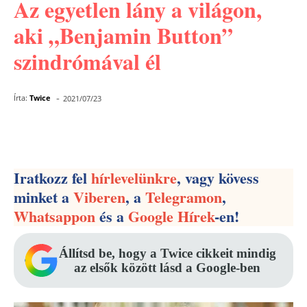
Az egyetlen lány a világon,
aki „Benjamin Button”
szindrómával él
-
Írta:
Twice
2021/07/23
Facebook
Pinterest
WhatsApp
Iratkozz fel
hírlevelünkre
, vagy kövess
minket a
Viberen
, a
Telegramon
,
Whatsappon
és a
Google Hírek
-en!
Állítsd be, hogy a Twice cikkeit mindig
az elsők között lásd a Google-ben