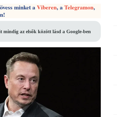
kövess minket a
Viberen
, a
Telegramon
,
en!
it mindig az elsők között lásd a Google-ben