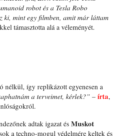
umanoid robot és a Tesla Robo
 ki, mint egy filmben, amit már láttam
kkel támasztotta alá a véleményét.
 nélkül, így replikázott egyenesen a
írta
kaphatnám a terveimet, kérlek?”
–
,
onlóságokról.
Muskot
ndezőnek adtak igazat és
ások a techno-mogul védelmére keltek és