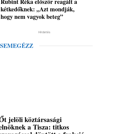
Rubint Réka először reagált a
kétkedőknek: „Azt mondják,
hogy nem vagyok beteg”
Hirdetés
SEMEGÉZZ
Őt jelöli köztársasági
elnöknek a Tisza: titkos