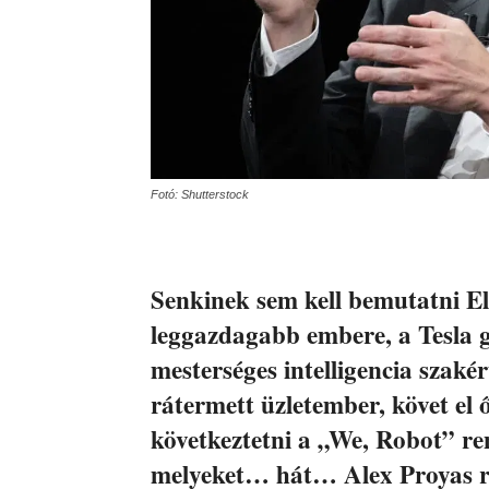
Fotó: Shutterstock
Senkinek sem kell bemutatni El
leggazdagabb embere, a Tesla g
mesterséges intelligencia szakér
rátermett üzletember, követ el 
következtetni a „We, Robot” re
melyeket… hát… Alex Proyas re