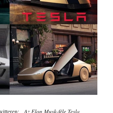
„Az Elon Musk-féle Tesla
witteren: