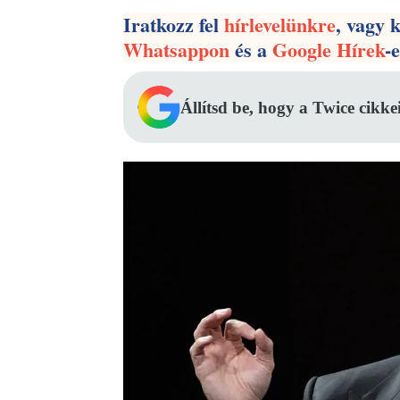
Iratkozz fel
hírlevelünkre
, vagy 
Whatsappon
és a
Google Hírek
-
Állítsd be, hogy a Twice cikke