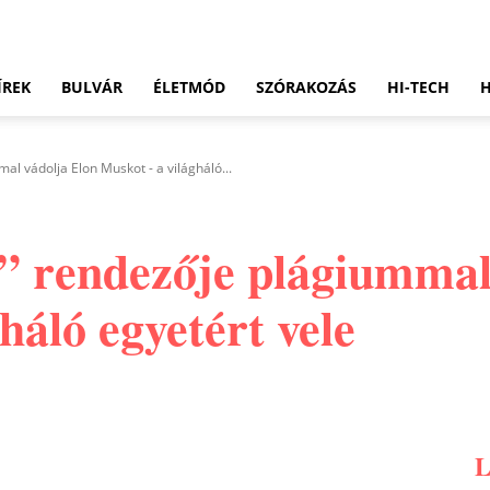
ÍREK
BULVÁR
ÉLETMÓD
SZÓRAKOZÁS
HI-TECH
al vádolja Elon Muskot - a világháló...
” rendezője plágiummal
háló egyetért vele
Pinterest
WhatsApp
Email