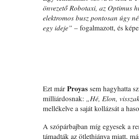
önvezető Robotaxi, az Optimus h
elektromos busz pontosan úgy néz
egy ideje”
– fogalmazott, és képe
Proyas
Ezt már
sem hagyhatta szó
„Hé, Elon, vissza
milliárdosnak:
mellékelve a saját kollázsát a has
A szópárbajban míg egyesek a re
támadták az ötlethiánya miatt, m