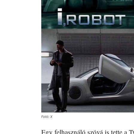
Fotó: X
Egy felhasználó szóvá is tette a T