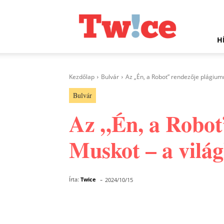
Twice.hu
H
Kezdőlap
Bulvár
Az „Én, a Robot” rendezője plágiumm
Bulvár
Az „Én, a Robot
Muskot – a világ
-
Írta:
Twice
2024/10/15
Facebook
Megosztás