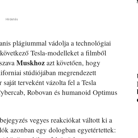
Hirdetés
nis plágiummal vádolja a technológiai
következő Tesla-modelleket a filmből
Muskhoz
 szava
azt követően, hogy
iforniai stúdiójában megrendezett
saját terveként vázolta fel a Tesla
Cybercab, Robovan és humanoid Optimus
ejegyzés vegyes reakciókat váltott ki a
lók azonban egy dologban egyetértettek: