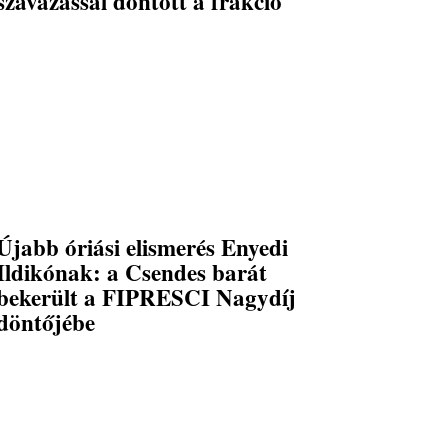
szavazással döntött a frakció
Újabb óriási elismerés Enyedi
Ildikónak: a Csendes barát
bekerült a FIPRESCI Nagydíj
döntőjébe