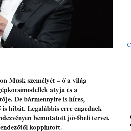
C
on Musk személyét – ő a világ
épkocsimodellek atyja és a
tője. De bármennyire is híres,
ő is hibát. Legalábbis erre engednek
ndezvényen bemutatott jövőbeli tervei,
ndezőtől koppintott.