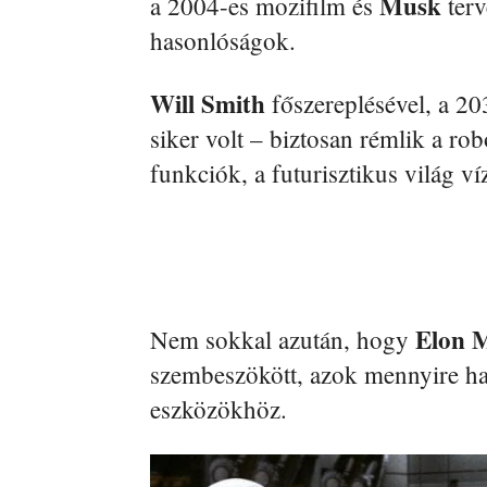
Musk
a 2004-es mozifilm és
terv
hasonlóságok.
Will Smith
főszereplésével, a 20
siker volt – biztosan rémlik a robo
funkciók, a futurisztikus világ víz
Elon 
Nem sokkal azután, hogy
szembeszökött, azok mennyire ha
eszközökhöz.