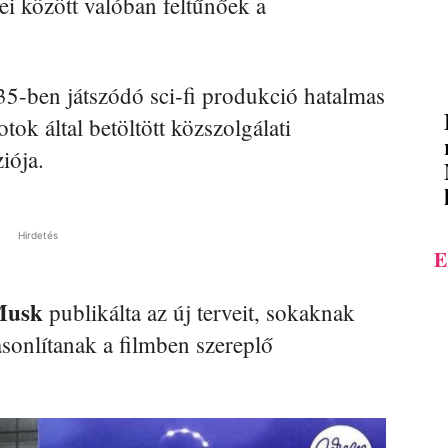
ei között valóban feltűnőek a
35-ben játszódó sci-fi produkció hatalmas
tok által betöltött közszolgálati
iója.
Hirdetés
E
Musk
publikálta az új terveit, sokaknak
sonlítanak a filmben szereplő