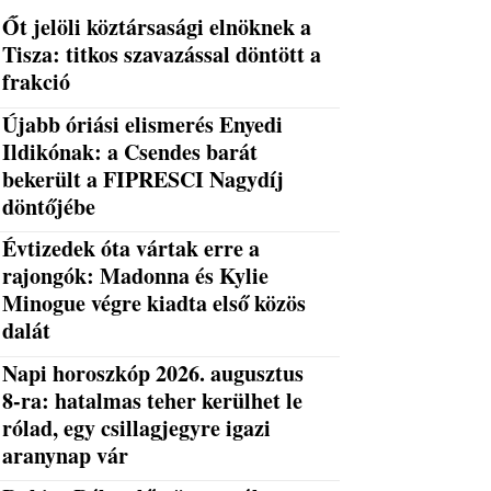
Őt jelöli köztársasági elnöknek a
Tisza: titkos szavazással döntött a
frakció
Újabb óriási elismerés Enyedi
Ildikónak: a Csendes barát
bekerült a FIPRESCI Nagydíj
döntőjébe
Évtizedek óta vártak erre a
rajongók: Madonna és Kylie
Minogue végre kiadta első közös
dalát
Napi horoszkóp 2026. augusztus
8-ra: hatalmas teher kerülhet le
rólad, egy csillagjegyre igazi
aranynap vár