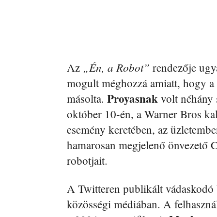
„Én, a Robot”
Az
rendezője ugya
mogult méghozzá amiatt, hogy a 
Proyasnak
másolta.
volt néhány
október 10-én, a Warner Bros kal
esemény keretében, az üzletember 
hamarosan megjelenő önvezető 
robotjait.
A Twitteren publikált vádaskodó b
közösségi médiában. A felhaszná