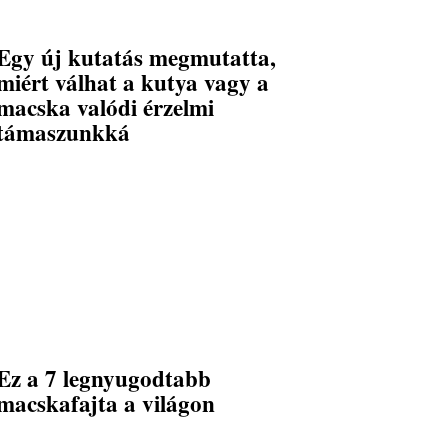
Egy új kutatás megmutatta,
miért válhat a kutya vagy a
macska valódi érzelmi
támaszunkká
Ez a 7 legnyugodtabb
macskafajta a világon