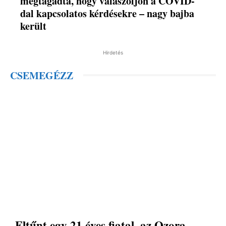
megtagadta, hogy válaszoljon a COVID-
dal kapcsolatos kérdésekre – nagy bajba
került
Hirdetés
CSEMEGÉZZ
Eltűnt egy 21 éves fiatal, az Ozora