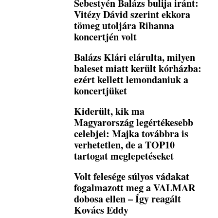
Sebestyén Balázs bulija iránt:
Vitézy Dávid szerint ekkora
tömeg utoljára Rihanna
koncertjén volt
Balázs Klári elárulta, milyen
baleset miatt került kórházba:
ezért kellett lemondaniuk a
koncertjüket
Kiderült, kik ma
Magyarország legértékesebb
celebjei: Majka továbbra is
verhetetlen, de a TOP10
tartogat meglepetéseket
Volt felesége súlyos vádakat
fogalmazott meg a VALMAR
dobosa ellen – Így reagált
Kovács Eddy