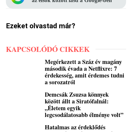
az elsők között lásd a Google-ben
Ezeket olvastad már?
KAPCSOLÓDÓ CIKKEK
Megérkezett a Száz év magány
második évada a Netflixre: 7
érdekesség, amit érdemes tudni
a sorozatról
Demcsák Zsuzsa könnyek
között állt a Siratófalnál:
„Életem egyik
legcsodálatosabb élménye volt”
Hatalmas az érdeklődés