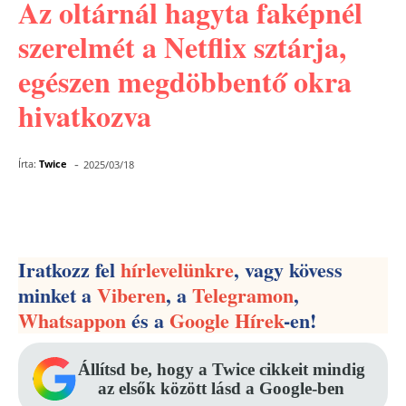
Az oltárnál hagyta faképnél
szerelmét a Netflix sztárja,
egészen megdöbbentő okra
hivatkozva
-
Írta:
Twice
2025/03/18
Facebook
Pinterest
WhatsApp
Iratkozz fel
hírlevelünkre
, vagy kövess
minket a
Viberen
, a
Telegramon
,
Whatsappon
és a
Google Hírek
-en!
Állítsd be, hogy a Twice cikkeit mindig
az elsők között lásd a Google-ben