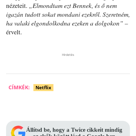
nézeteit.
„Elmondtam ezt Bennek, és ő nem
igazán tudott sokat mondani ezekről. Szeretném,
ha valaki elgondolkodna ezeken a dolgokon”
–
érvelt.
Hirdetés
CÍMKÉK:
Netflix
Facebook
Pinterest
WhatsApp
Állítsd be, hogy a Twice cikkeit mindig