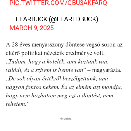
PIC.TWITTER.COM/GBU3AKFARQ
— FEARBUCK (@FEAREDBUCK)
MARCH 9, 2025
A 28 éves menyasszony döntése végső soron az
eltérő politikai nézeteik eredménye volt.
„
Tudom, hogy a kötelék, ami köztünk van,
valódi, és a szívem is benne van
” – magyarázta.
„
De sok olyan értékről beszélgettünk, ami
nagyon fontos nekem. És az elmém azt mondja,
hogy nem hozhatom meg ezt a döntést, nem
tehetem.”
Hirdetés