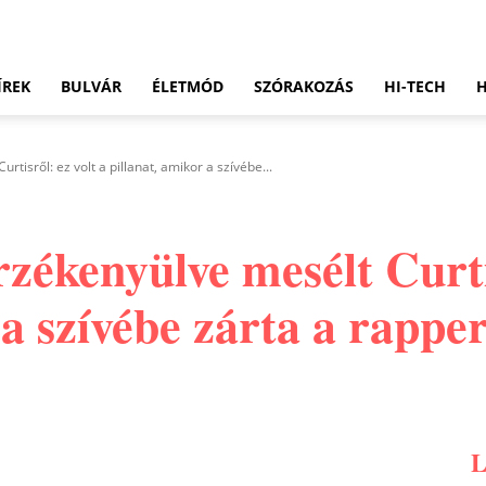
ÍREK
BULVÁR
ÉLETMÓD
SZÓRAKOZÁS
HI-TECH
rtisről: ez volt a pillanat, amikor a szívébe...
rzékenyülve mesélt Curti
 a szívébe zárta a rappe
Pinterest
WhatsApp
Email