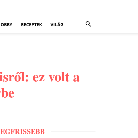
HOBBY
RECEPTEK
VILÁG
sről: ez volt a
rbe
LEGFRISSEBB