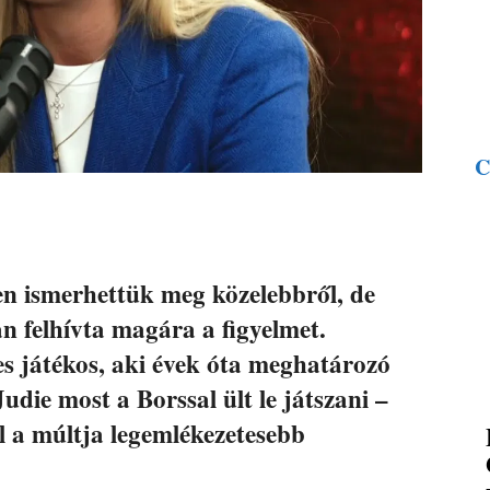
C
n ismerhettük meg közelebbről, de
 felhívta magára a figyelmet.
res játékos, aki évek óta meghatározó
udie most a Borssal ült le játszani –
l a múltja legemlékezetesebb