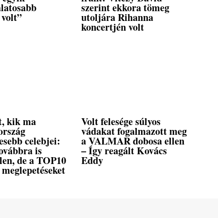
álatosabb
szerint ekkora tömeg
 volt”
utoljára Rihanna
koncertjén volt
t, kik ma
Volt felesége súlyos
ország
vádakat fogalmazott meg
esebb celebjei:
a VALMAR dobosa ellen
ovábbra is
– Így reagált Kovács
tlen, de a TOP10
Eddy
 meglepetéseket