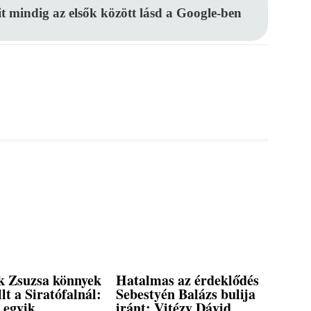
it mindig az elsők között lásd a Google-ben
 Zsuzsa könnyek
Hatalmas az érdeklődés
llt a Siratófalnál:
Sebestyén Balázs bulija
 egyik
iránt: Vitézy Dávid