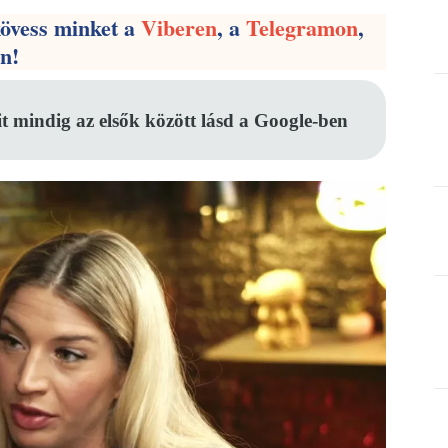
kövess minket a
Viberen
, a
Telegramon
,
en!
it mindig az elsők között lásd a Google-ben