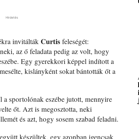
Hirdetés
Curtis
ékra invitálták
feleségét:
eki, az ő feladata pedig az volt, hogy
 eszébe. Egy gyerekkori képpel indított a
mesélte, kislányként sokat bántották őt a
ől a sportolónak eszébe jutott, mennyire
elte őt. Azt is megosztotta, neki
ellemét és azt, hogy sosem szabad feladni.
 együtt készültek, egy azonban igencsak