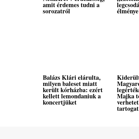
amit érdemes tudni a
legcsod
sorozatról
élménye
Balázs Klári elárulta,
Kiderül
milyen baleset miatt
Magyar
került kórházba: ezért
legérték
kellett lemondaniuk a
Majka t
koncertjüket
verhete
tartogat