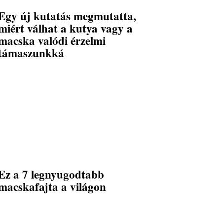
Egy új kutatás megmutatta,
miért válhat a kutya vagy a
macska valódi érzelmi
támaszunkká
Ez a 7 legnyugodtabb
macskafajta a világon