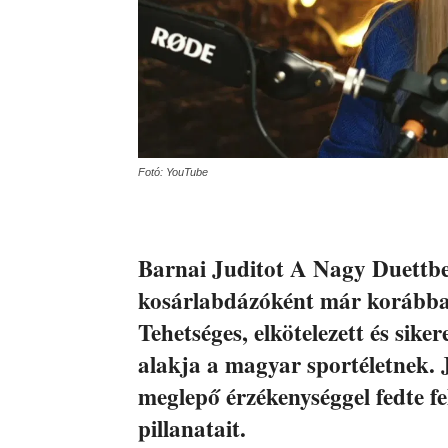
Fotó: YouTube
Barnai Juditot A Nagy Duettbe
kosárlabdázóként már korábban
Tehetséges, elkötelezett és sike
alakja a magyar sportéletnek. J
meglepő érzékenységgel fedte fe
pillanatait.