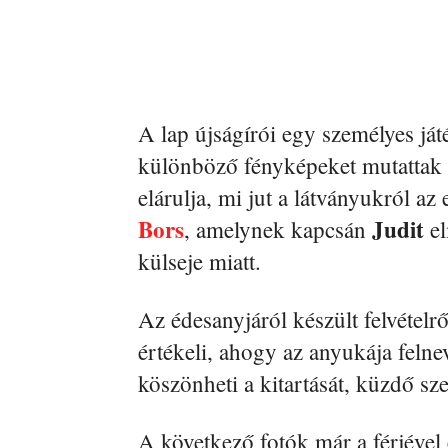
A lap újságírói egy személyes ját
különböző fényképeket mutattak n
elárulja, mi jut a látványukról az
Bors
Judit
, amelynek kapcsán
el
külseje miatt.
Az édesanyjáról készült felvételr
értékeli, ahogy az anyukája felnev
köszönheti a kitartását, küzdő sz
A következő fotók már a férjével