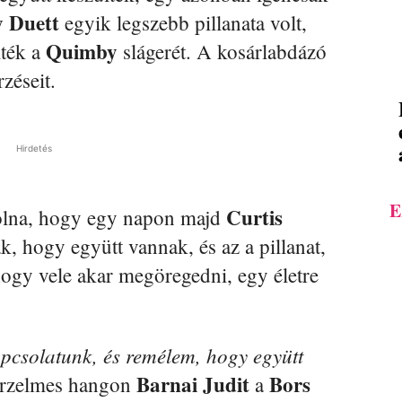
 Duett
egyik legszebb pillanata volt,
Quimby
lték a
slágerét. A kosárlabdázó
zéseit.
Hirdetés
E
Curtis
volna, hogy egy napon majd
k, hogy együtt vannak, és az a pillanat,
hogy vele akar megöregedni, egy életre
apcsolatunk, és remélem, hogy együtt
Barnai Judit
Bors
 érzelmes hangon
a