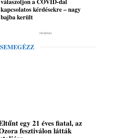
válaszoljon a COVID-dal
kapcsolatos kérdésekre – nagy
bajba került
Hirdetés
SEMEGÉZZ
Eltűnt egy 21 éves fiatal, az
Ozora fesztiválon látták