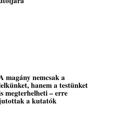
utoljára
A magány nemcsak a
lelkünket, hanem a testünket
is megterhelheti – erre
jutottak a kutatók