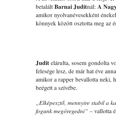
Barnai Judit
A Nagy
betalált
nál:
amikor nyolvanévesekként éneke
könnyek között osztotta meg az ér
Judit
elárulta, sosem gondolta 
felesége lesz, de már hat éve anna
amikor a rapper bevallotta neki, 
beégett a szívébe.
„Elképesztő, mennyire stabil a k
fogunk megöregedni”
– vallotta