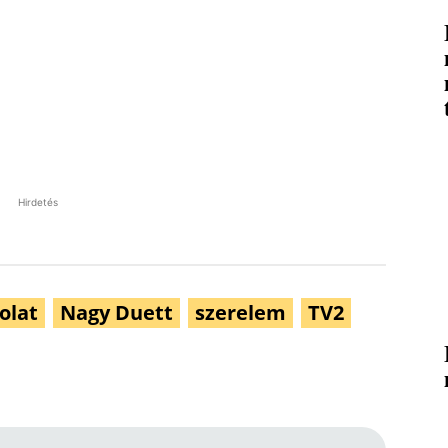
Hirdetés
olat
Nagy Duett
szerelem
TV2
Pinterest
WhatsApp
Email