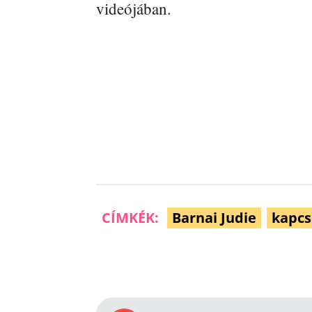
videójában.
CÍMKÉK:
Barnai Judie
kapcs
Facebook
Megosztás