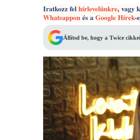
Iratkozz fel
hírlevelünkre
, vagy 
Whatsappon
és a
Google Hírek
-
Állítsd be, hogy a Twice cikke