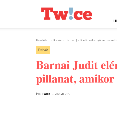
Twice.hu
H
Kezdőlap
Bulvár
Barnai Judit elérzékenyülve mesélt Cu
Bulvár
Barnai Judit elé
pillanat, amikor
-
Írta:
Twice
2026/05/15
Facebook
Megosztás