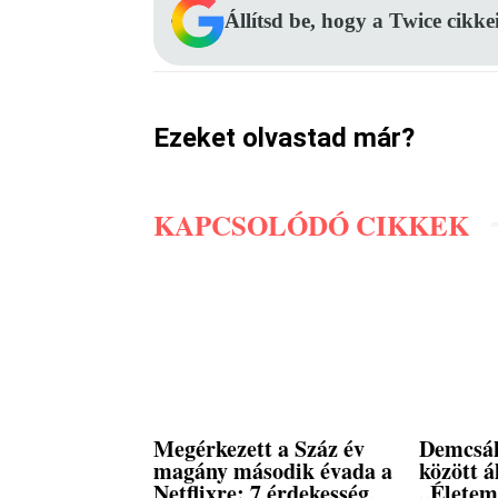
Állítsd be, hogy a Twice cikke
Ezeket olvastad már?
KAPCSOLÓDÓ CIKKEK
Megérkezett a Száz év
Demcsák
magány második évada a
között á
Netflixre: 7 érdekesség,
„Életem