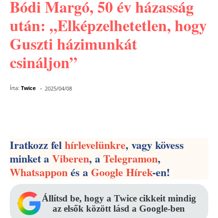
Bódi Margó, 50 év házasság
után: „Elképzelhetetlen, hogy
Guszti házimunkát
csináljon”
-
Írta:
Twice
2025/04/08
Facebook
Pinterest
WhatsApp
Iratkozz fel
hírlevelünkre
, vagy kövess
minket a
Viberen
, a
Telegramon
,
Whatsappon
és a
Google Hírek
-en!
Állítsd be, hogy a Twice cikkeit mindig
az elsők között lásd a Google-ben