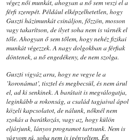
végez női munkát, ahogyan a nő sem veszi el a
férfi szerepét. Például elképzelhetetlen, hogy
Guszti házimunkát csináljon, főzzön, mosson
vagy takarítson, de ilyet soha nem is várnék el
tőle. Ahogyan ő sem tőlem, hogy nehéz fizikai
munkát végezzek. A nagy dolgokban a férfiak
döntenek, a nő engedékeny, de nem szolga.
Guszti vigyáz arra, hogy ne vegye le a
’koronámat’, tisztel és megbecsül, és nem árul
el, ad ki senkinek. A barátait is megválogatja,
leginkább a rokonság, a család tagjaival ápol
közeli kapcsolatot, de nálunk, nőknél nem
szokás a barátkozás, vagy az, hogy külön
eljárjunk, lányos programot tartsunk. Nem is
vágyom rá, soha nem is igényeltem. Én