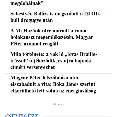
megdobálnak”
Sebestyén Balázs is megszólalt a DJ Oti-
buli drogügye után
A Mi Hazánk ülve maradt a roma
holokauszt megemlékezésén, Magyar
Péter azonnal reagált
Milo története: a vak ló „lovas Braille-
írással” tájékozódik, és újra bajnoki
címért versenyezhet
Magyar Péter felszólalása után
elszabadult a vita: Bóka János szerint
elkerülhető lett volna az energiaválság
Hirdetés
CSEMEGÉZZ