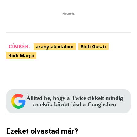
Hirdetés
CÍMKÉK:
aranylakodalom
Bódi Guszti
Bódi Margó
Facebook
Pinterest
WhatsApp
Állítsd be, hogy a Twice cikkeit mindig
az elsők között lásd a Google-ben
Ezeket olvastad már?