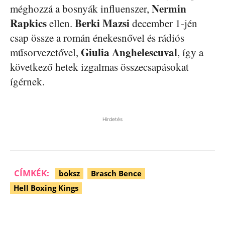
Nermin
méghozzá a bosnyák influenszer,
Rapkics
Berki Mazsi
ellen.
december 1-jén
csap össze a román énekesnővel és rádiós
Giulia Anghelescuval
műsorvezetővel,
, így a
következő hetek izgalmas összecsapásokat
ígérnek.
Hirdetés
CÍMKÉK:
boksz
Brasch Bence
Hell Boxing Kings
Facebook
Pinterest
WhatsApp