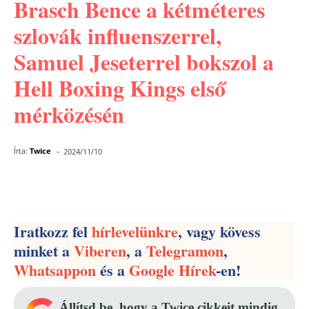
Brasch Bence a kétméteres
szlovák influenszerrel,
Samuel Jeseterrel bokszol a
Hell Boxing Kings első
mérközésén
-
Írta:
Twice
2024/11/10
Facebook
Pinterest
WhatsApp
Iratkozz fel
hírlevelünkre
, vagy kövess
minket a
Viberen
, a
Telegramon
,
Whatsappon
és a
Google Hírek
-en!
Állítsd be, hogy a Twice cikkeit mindig