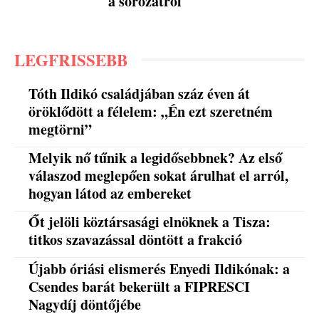
a sorozatról
LEGFRISSEBB
Tóth Ildikó családjában száz éven át
öröklődött a félelem: „Én ezt szeretném
megtörni”
Melyik nő tűnik a legidősebbnek? Az első
válaszod meglepően sokat árulhat el arról,
hogyan látod az embereket
Őt jelöli köztársasági elnöknek a Tisza:
titkos szavazással döntött a frakció
Újabb óriási elismerés Enyedi Ildikónak: a
Csendes barát bekerült a FIPRESCI
Nagydíj döntőjébe