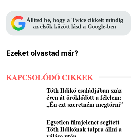
Állítsd be, hogy a Twice cikkeit mindig
az elsők között lásd a Google-ben
Ezeket olvastad már?
KAPCSOLÓDÓ CIKKEK
Tóth Ildikó családjában száz
éven át öröklődött a félelem:
„Én ezt szeretném megtörni”
Egyetlen filmjelenet segített
Tóth Ildikónak talpra állni a
válása után