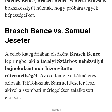
Istenes Bence
Brasch Bence
Berki Mazsi
,
és
is
bokszkesztyűt húznak, hogy próbára tegyék
képességeiket.
Brasch Bence vs. Samuel
Jeseter
Brasch Bence
A celeb kategóriában elsőként
a tavalyi Sztárbox nehézsúlyú
lép ringbe, aki
bajnokaként már bizonyította
rátermettségét
. Az ő ellenfele a kétméteres
Samuel Jeseter
szlovák TikTok-sztár,
lesz,
akivel a szombati mérlegelésen találkozott
először.
Hirdetés