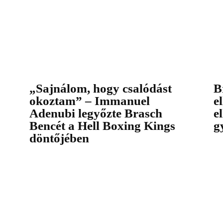
„Sajnálom, hogy csalódást
B
okoztam” – Immanuel
e
Adenubi legyőzte Brasch
e
Bencét a Hell Boxing Kings
g
döntőjében