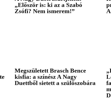
„Először is: ki az a Szabó
p
Zsófi? Nem ismerem!”
A
Megszületett Brasch Bence
„
te
kisfia: a színész A Nagy
L
Duettből sietett a szülőszobára
f
m
D