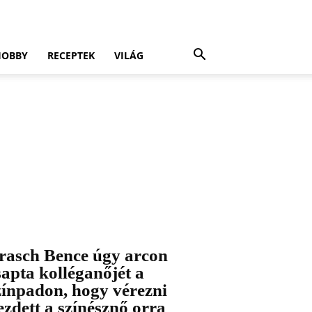
HOBBY
RECEPTEK
VILÁG
rasch Bence úgy arcon
sapta kolléganőjét a
zínpadon, hogy vérezni
ezdett a színésznő orra