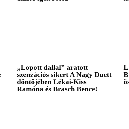
„Lopott dallal” aratott
L
e
szenzációs sikert A Nagy Duett
B
döntőjében Lékai-Kiss
ö
Ramóna és Brasch Bence!