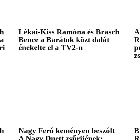
ch
Lékai-Kiss Ramóna és Brasch
A
 a
Bence a Barátok közt dalát
R
ri
énekelte el a TV2-n
p
z
ch
Nagy Feró keményen beszólt
B
A Nagy Duett zsűrijének:
R