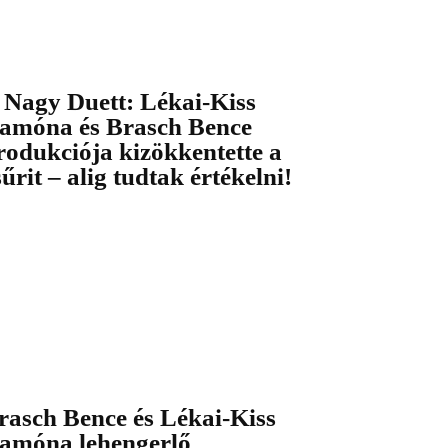
 Nagy Duett: Lékai-Kiss
amóna és Brasch Bence
rodukciója kizökkentette a
sűrit – alig tudtak értékelni!
rasch Bence és Lékai-Kiss
amóna lehengerlő