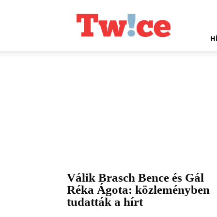
Twice.hu
H
Válik Brasch Bence és Gál
Réka Ágota: közleményben
tudatták a hírt