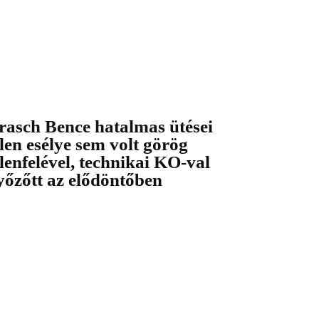
rasch Bence hatalmas ütései
llen esélye sem volt görög
llenfelével, technikai KO-val
yőzőtt az elődöntőben