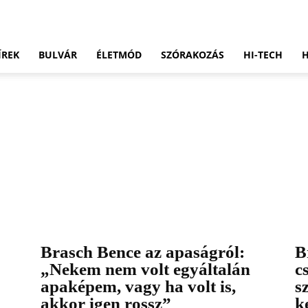
ÍREK
BULVÁR
ÉLETMÓD
SZÓRAKOZÁS
HI-TECH
Brasch Bence az apaságról:
B
„Nekem nem volt egyáltalán
c
apaképem, vagy ha volt is,
s
akkor igen rossz”
k