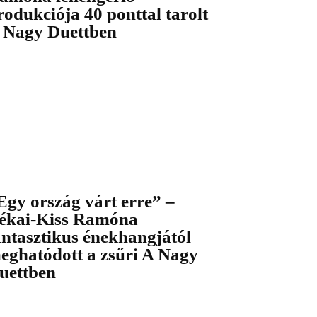
rodukciója 40 ponttal tarolt
 Nagy Duettben
Egy ország várt erre” –
ékai-Kiss Ramóna
antasztikus énekhangjától
eghatódott a zsűri A Nagy
uettben