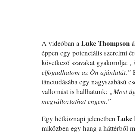
Luke Thompson
A videóban a
á
éppen egy potenciális szerelmi é
„
következő szavakat gyakorolja:
elfogadhatom az Ön ajánlatát.”
E
tánctudásába egy nagyszabású e
„Most úg
vallomást is hallhatunk:
megváltoztathat engem.”
Luke
Egy hétköznapi jelenetben
miközben egy hang a háttérből 