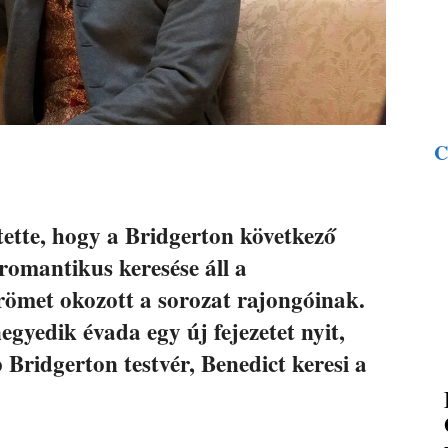
C
ntette, hogy a Bridgerton következő
omantikus keresése áll a
ömet okozott a sorozat rajongóinak.
yedik évada egy új fejezetet nyit,
Bridgerton testvér, Benedict keresi a