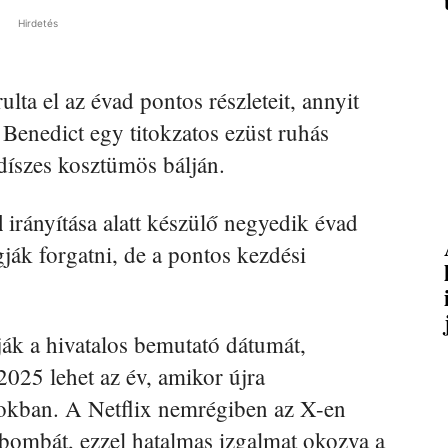
Hirdetés
lta el az évad pontos részleteit, annyit
Benedict egy titokzatos ezüst ruhás
díszes kosztümös bálján.
l
irányítása alatt készülő negyedik évad
ják forgatni, de a pontos kezdési
ják a hivatalos bemutató dátumát,
2025 lehet az év, amikor újra
okban. A Netflix nemrégiben az X-en
 bombát, ezzel hatalmas izgalmat okozva a