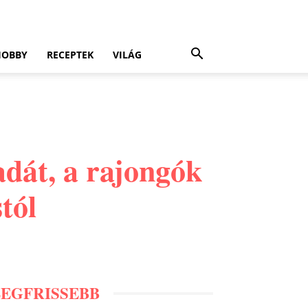
HOBBY
RECEPTEK
VILÁG
adát, a rajongók
tól
LEGFRISSEBB