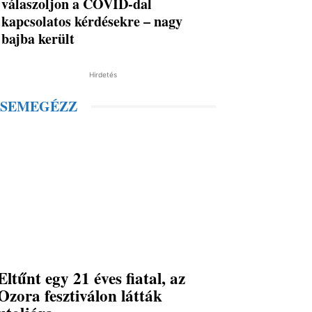
válaszoljon a COVID-dal
kapcsolatos kérdésekre – nagy
bajba került
Hirdetés
SEMEGÉZZ
Eltűnt egy 21 éves fiatal, az
Ozora fesztiválon látták