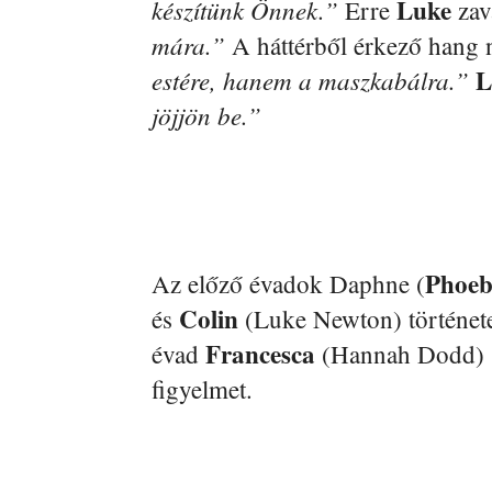
Luke
készítünk Önnek.”
Erre
zav
mára.”
A háttérből érkező hang 
L
estére, hanem a maszkabálra.”
jöjjön be.”
Phoeb
Az előző évadok Daphne (
Colin
és
(Luke Newton) története
Francesca
évad
(Hannah Dodd) sz
figyelmet.