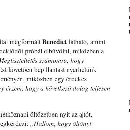
Benedict
ltal megformált
látható, amint
rdeklődőt próbál elbűvölni, miközben a
Megtiszteltetés számomra, hogy
zt követően bepillantást nyerhetünk
seményen, miközben egy érdekes
y érzem, hogy a következő dolog teljesen
hétköznapi öltözetben nyit az ajtót,
„Hallom, hogy öltönyt
megkérdezi: