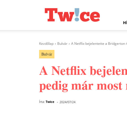
Twice.hu
H
Kezdőlap
Bulvár
A Netflix bejelentette a Bridgerton 
Bulvár
A Netflix bejele
pedig már most 
-
Írta:
Twice
2024/07/24
Facebook
Megosztás