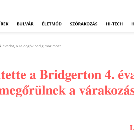
ÍREK
BULVÁR
ÉLETMÓD
SZÓRAKOZÁS
HI-TECH
4. évadát, a rajongók pedig már most...
ntette a Bridgerton 4. év
megőrülnek a várakozás
Pinterest
WhatsApp
Email