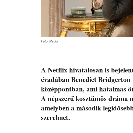
Fotó: Netflix
A Netflix hivatalosan is bejele
évadában Benedict Bridgerton r
középpontban, ami hatalmas ör
A népszerű kosztümös dráma neg
amelyben a második legidősebb 
szerelmet.