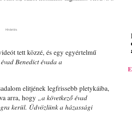
Hirdetés
ideót tett közzé, és egy egyértelmű
 évad Benedict évada a
E
rsadalom elitjének legfrissebb pletykáiba,
„a következő évad
lva arra, hogy
gra kerül. Üdvözlünk a házassági