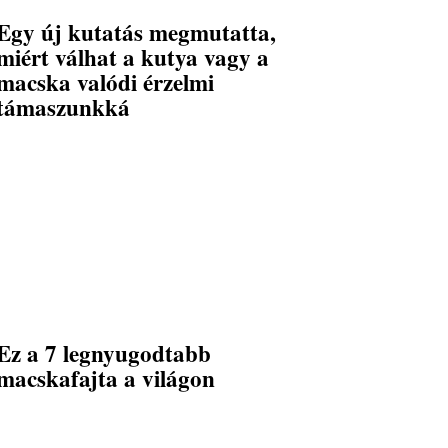
Egy új kutatás megmutatta,
miért válhat a kutya vagy a
macska valódi érzelmi
támaszunkká
Ez a 7 legnyugodtabb
macskafajta a világon