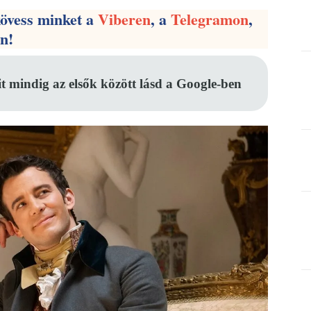
kövess minket a
Viberen
, a
Telegramon
,
en!
it mindig az elsők között lásd a Google-ben