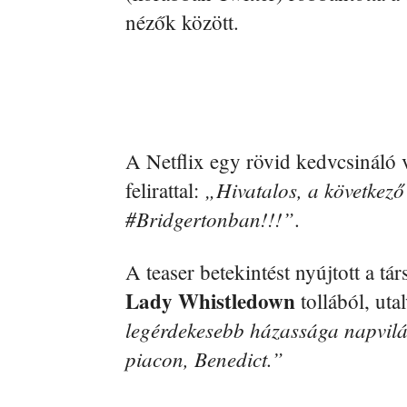
nézők között.
A Netflix egy rövid kedvcsináló v
„Hivatalos, a következő
felirattal:
#Bridgertonban!!!”
.
A teaser betekintést nyújtott a tá
Lady Whistledown
tollából, uta
legérdekesebb házassága napvilá
piacon, Benedict.”