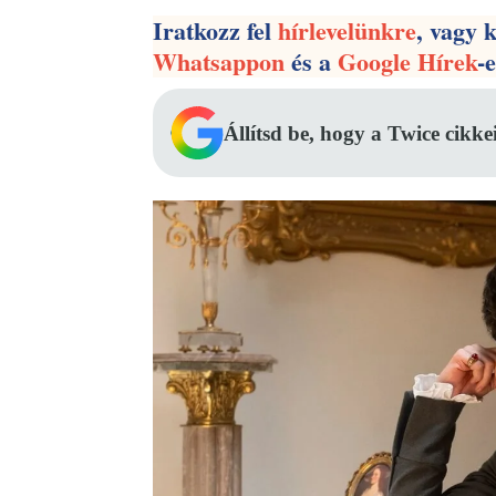
Iratkozz fel
hírlevelünkre
, vagy 
Whatsappon
és a
Google Hírek
-
Állítsd be, hogy a Twice cikke