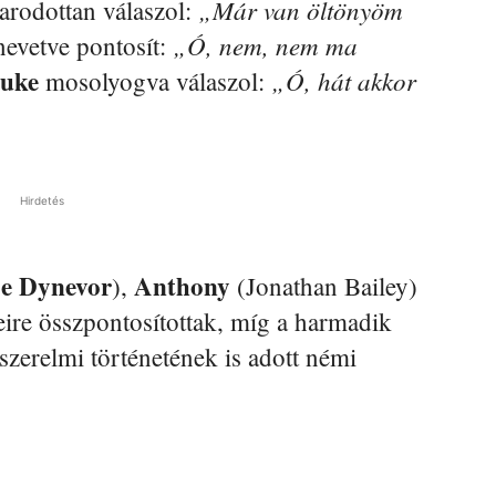
„Már van öltönyöm
arodottan válaszol:
„Ó, nem, nem ma
nevetve pontosít:
uke
„Ó, hát akkor
mosolyogva válaszol:
Hirdetés
e Dynevor
Anthony
),
(Jonathan Bailey)
ire összpontosítottak, míg a harmadik
erelmi történetének is adott némi