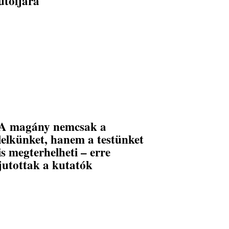
utoljára
A magány nemcsak a
lelkünket, hanem a testünket
is megterhelheti – erre
jutottak a kutatók