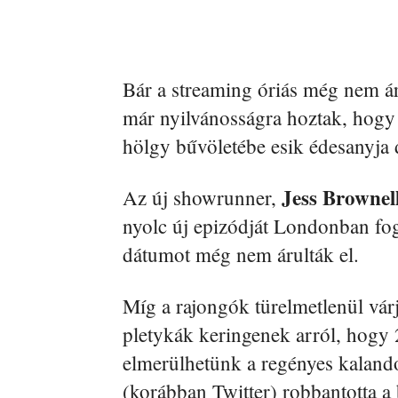
Bár a streaming óriás még nem áru
már nyilvánosságra hoztak, hogy 
hölgy bűvöletébe esik édesanyja 
Jess Brownel
Az új showrunner,
nyolc új epizódját Londonban fog
dátumot még nem árulták el.
Míg a rajongók türelmetlenül vár
pletykák keringenek arról, hogy 
elmerülhetünk a regényes kaland
(korábban Twitter) robbantotta a