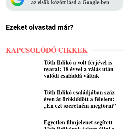
az elsők között lásd a Google-ben
Ezeket olvastad már?
KAPCSOLÓDÓ CIKKEK
Tóth Ildikó a volt férjével is
nyaral: 18 évvel a válás után
valódi családdá váltak
Tóth Ildikó családjában száz
éven át öröklődött a félelem:
„Én ezt szeretném megtörni”
Egyetlen filmjelenet segített
Tóth Ildikónak talpra állni a