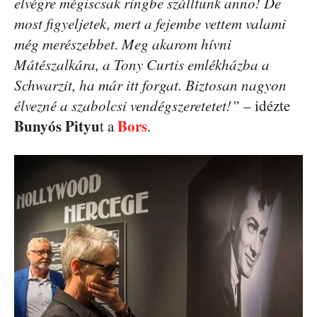
elvégre mégiscsak ringbe szálltunk anno! De
most figyeljetek, mert a fejembe vettem valami
még merészebbet. Meg akarom hívni
Mátészalkára, a Tony Curtis emlékházba a
Schwarzit, ha már itt forgat. Biztosan nagyon
élvezné a szabolcsi vendégszeretetet!”
– idézte
Bunyós Pityu
Bors
t a
.