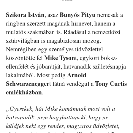
Szikora István
Bunyós Pityu
, azaz
nemcsak a
ringben szerzett magának hírnevet, hanem a
mulatós szakmában is. Ráadásul a nemzetközi
sztárvilágban is magabiztosan mozog.
Nemrégiben egy személyes üdvözlettel
Mike Tyson
köszöntötte fel
t, egykori boksz-
ellenfelét és jóbarátját, hatvanadik születésnapja
Arnold
lakalmából. Most pedig
Schwarzenegger
Tony Curtis
t látná vendégül a
emlékházban
.
„Gyerekek, hát Mike komámnak most volt a
hatvanadik, nem hagyhattam ki, hogy ne
küldjek neki egy rendes, magyaros üdvözletet,