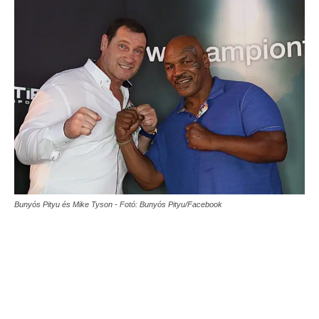
Bunyós Pityu és Mike Tyson - Fotó: Bunyós Pityu/Facebook