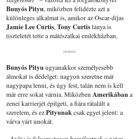
Bunyós Pityu
, miközben felidézte azt a
különleges alkalmat is, amikor az Oscar-díjas
Jamie Lee Curtis
Tony Curtis
,
lánya is
tiszteletét tette a mátészalkai emlékházban.
Hirdetés
Bunyós Pityu
ugyanakkor személyesebb
álmokat is dédelget: nagyon szeretne már
nagypapa lenni, és úgy fest, talán nem is kell
Amerikában
már erre sokat várnia. Miközben
a
zenei karrierjét építgeti, a fiára rátalált a
Pityunak
szerelem, és ez
csak egyet jelent: a
várva várt unokát.
„Azóta is folyamatosan beszélgetnek a neten,