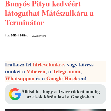
Bunyós Pityu kedvéért
látogathat Mátészalkára a
Terminátor
-
Írta:
Bölöni Bálint
2026/07/06
Facebook
Pinterest
WhatsApp
Iratkozz fel
hírlevelünkre
, vagy kövess
minket a
Viberen
, a
Telegramon
,
Whatsappon
és a
Google Hírek
-en!
Állítsd be, hogy a Twice cikkeit mindig
az elsők között lásd a Google-ben