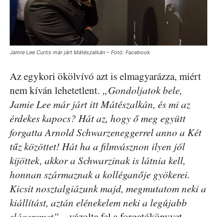
Jamie Lee Curtis már járt Mátészalkán – Fotó: Facebook
Az egykori ökölvívó azt is elmagyarázza, miért
nem kíván lehetetlent.
„Gondoljatok bele,
Jamie Lee már járt itt Mátészalkán, és mi az
érdekes kapocs? Hát az, hogy ő meg együtt
forgatta Arnold Schwarzeneggerrel anno a Két
tűz közöttet! Hát ha a filmvásznon ilyen jól
kijöttek, akkor a Schwarzinak is látnia kell,
honnan származnak a kolléganője gyökerei.
Kicsit nosztalgiázunk majd, megmutatom neki a
kiállítást, aztán elénekelem neki a legújabb
slágeremet”
– vázolta fel a forgatókönyvet