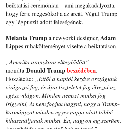
beiktatási ceremónián – ami megakadályozta,
hogy férje megcsókolja az arcát. Végül Trump
egy légpuszit adott feleségének.
Melania Trump
Adam
a newyorki designer,
Lippes
ruhakölteményét viselte a beiktatáson.
„Amerika aranykora elkezdődött”
–
Donald Trump
beszédében
mondta
.
Hozzátette:
„Ettől a naptól kezdve országunk
virágozni fog, és újra tiszteletet fog élvezni az
egész világon. Minden nemzet minket fog
irigyelni, és nem fogjuk hagyni, hogy a Trump-
kormányzat minden egyes napja alatt többé
kihasználjanak minket. Én, nagyon egyszerűen,
Amerikát fogom az első helyre tenni.”