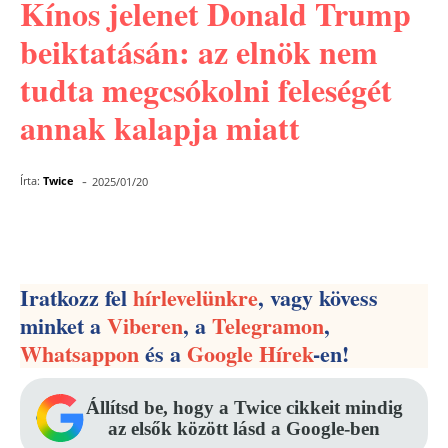
Kínos jelenet Donald Trump
beiktatásán: az elnök nem
tudta megcsókolni feleségét
annak kalapja miatt
-
Írta:
Twice
2025/01/20
Facebook
Pinterest
WhatsApp
Iratkozz fel
hírlevelünkre
, vagy kövess
minket a
Viberen
, a
Telegramon
,
Whatsappon
és a
Google Hírek
-en!
Állítsd be, hogy a Twice cikkeit mindig
az elsők között lásd a Google-ben