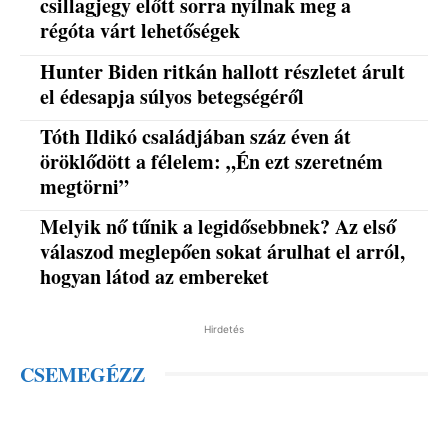
csillagjegy előtt sorra nyílnak meg a
régóta várt lehetőségek
Hunter Biden ritkán hallott részletet árult
el édesapja súlyos betegségéről
Tóth Ildikó családjában száz éven át
öröklődött a félelem: „Én ezt szeretném
megtörni”
Melyik nő tűnik a legidősebbnek? Az első
válaszod meglepően sokat árulhat el arról,
hogyan látod az embereket
Hirdetés
CSEMEGÉZZ