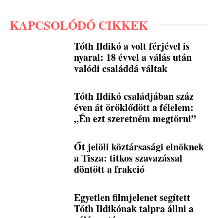
KAPCSOLÓDÓ CIKKEK
Tóth Ildikó a volt férjével is
nyaral: 18 évvel a válás után
valódi családdá váltak
Tóth Ildikó családjában száz
éven át öröklődött a félelem:
„Én ezt szeretném megtörni”
Őt jelöli köztársasági elnöknek
a Tisza: titkos szavazással
döntött a frakció
Egyetlen filmjelenet segített
Tóth Ildikónak talpra állni a