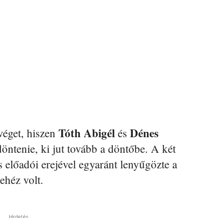
Tóth Abigél
Dénes
véget, hiszen
és
döntenie, ki jut tovább a döntőbe. A két
 előadói erejével egyaránt lenyűgözte a
nehéz volt.
Hirdetés