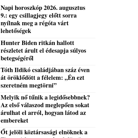
Napi horoszkóp 2026. augusztus
9.: egy csillagjegy előtt sorra
nyílnak meg a régóta várt
lehetőségek
Hunter Biden ritkán hallott
részletet árult el édesapja súlyos
betegségéről
Tóth Ildikó családjában száz éven
át öröklődött a félelem: „Én ezt
szeretném megtörni”
Melyik nő tűnik a legidősebbnek?
Az első válaszod meglepően sokat
árulhat el arról, hogyan látod az
embereket
Őt jelöli köztársasági elnöknek a