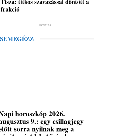
Tisza: titkos szavazással döntött a
frakció
Hirdetés
SEMEGÉZZ
Napi horoszkóp 2026.
augusztus 9.: egy csillagjegy
előtt sorra nyílnak meg a