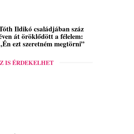
Tóth Ildikó családjában száz
éven át öröklődött a félelem:
„Én ezt szeretném megtörni”
Z IS ÉRDEKELHET