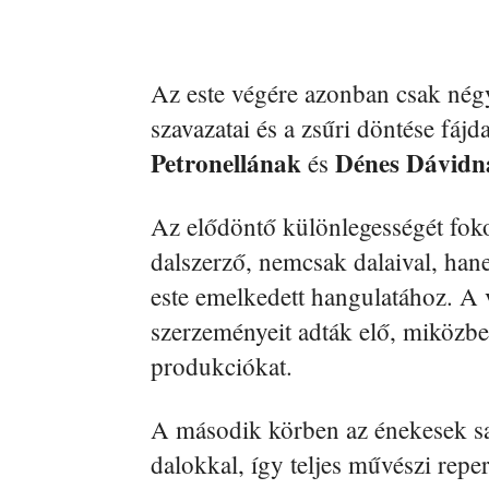
Az este végére azonban csak nég
szavazatai és a zsűri döntése fáj
Petronellának
Dénes Dávidn
és
Az elődöntő különlegességét fok
dalszerző, nemcsak dalaival, hane
este emelkedett hangulatához. A 
szerzeményeit adták elő, miközben
produkciókat.
A második körben az énekesek s
dalokkal, így teljes művészi repe