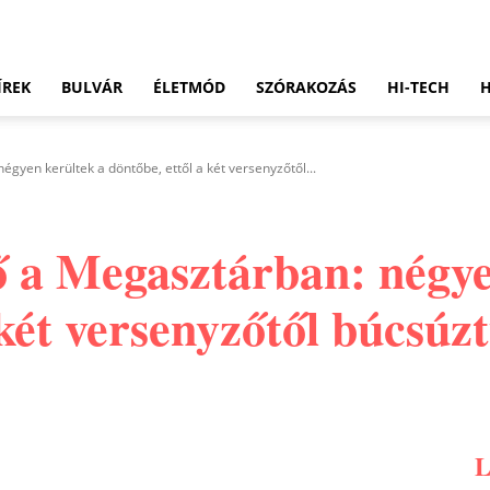
ÍREK
BULVÁR
ÉLETMÓD
SZÓRAKOZÁS
HI-TECH
gyen kerültek a döntőbe, ettől a két versenyzőtől...
 a Megasztárban: négye
 két versenyzőtől búcsúz
Pinterest
WhatsApp
Email