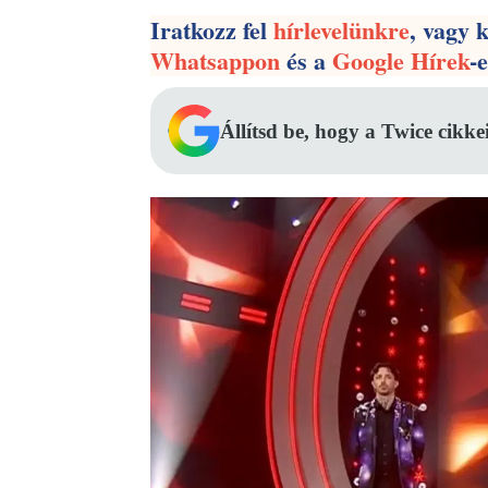
Iratkozz fel
hírlevelünkre
, vagy 
Whatsappon
és a
Google Hírek
-
Állítsd be, hogy a Twice cikke