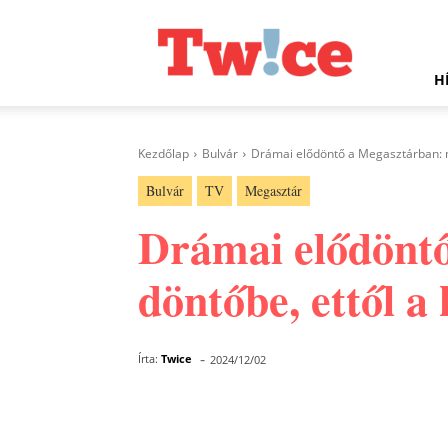
Twice.hu
H
Kezdőlap
Bulvár
Drámai elődöntő a Megasztárban: né
Bulvár
TV
Megasztár
Drámai elődöntő
döntőbe, ettől a
-
Írta:
Twice
2024/12/02
Facebook
Megosztás