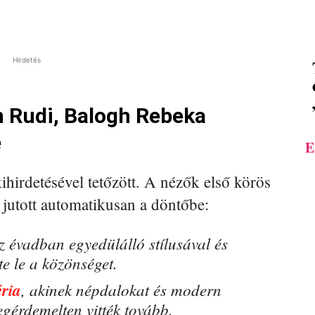
Hirdetés
n Rudi, Balogh Rebeka
é
E
kihirdetésével tetőzött. A nézők első körös
jutott automatikusan a döntőbe:
sz évadban egyedülálló stílusával és
e le a közönséget.
ria
, akinek népdalokat és modern
egérdemelten vitték tovább.