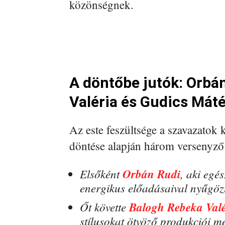
közönségnek.
A döntőbe jutók: Orbá
Valéria és Gudics Mát
Az este feszültsége a szavazatok 
döntése alapján három versenyző 
Elsőként
Orbán Rudi
, aki egé
energikus előadásaival nyűgözt
Őt követte
Balogh Rebeka Valé
stílusokat ötvöző produkciói m