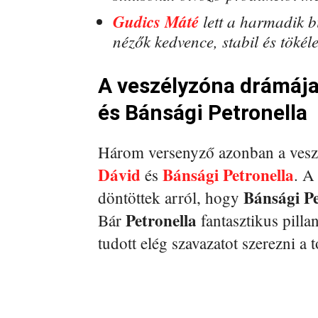
Gudics Máté
lett a harmadik bi
nézők kedvence, stabil és tökél
A veszélyzóna drámája
és Bánsági Petronella
Három versenyző azonban a vesz
Dávid
Bánsági Petronella
és
. A
Bánsági Pe
döntöttek arról, hogy
Petronella
Bár
fantasztikus pilla
tudott elég szavazatot szerezni a 