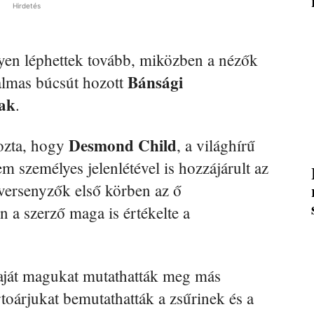
Hirdetés
yen léphettek tovább, miközben a nézők
Bánsági
dalmas búcsút hozott
ak
.
Desmond Child
ozta, hogy
, a világhírű
m személyes jelenlétével is hozzájárult az
versenyzők első körben az ő
 a szerző maga is értékelte a
aját magukat mutathatták meg más
rtoárjukat bemutathatták a zsűrinek és a