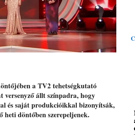
C
öntőjében a TV2 tehetségkutató
t versenyző állt színpadra, hogy
l és saját produkcióikkal bizonyítsák,
ő heti döntőben szerepeljenek.