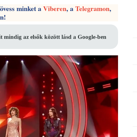
kövess minket a
Viberen
, a
Telegramon
,
en!
it mindig az elsők között lásd a Google-ben