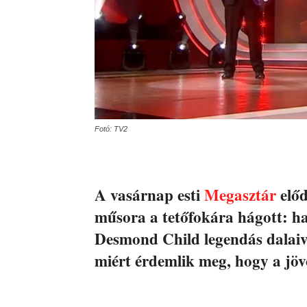
Fotó: TV2
A vasárnap esti
Megasztár
előd
műsora a tetőfokára hágott: ha
Desmond Child legendás dalaiva
miért érdemlik meg, hogy a jöv