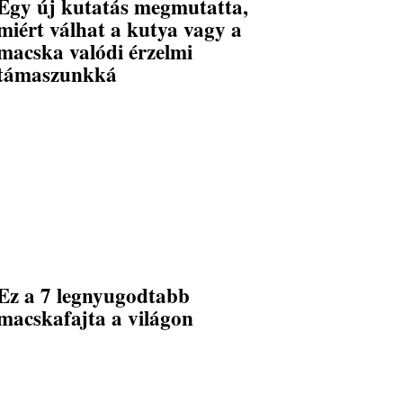
Egy új kutatás megmutatta,
miért válhat a kutya vagy a
macska valódi érzelmi
támaszunkká
Ez a 7 legnyugodtabb
macskafajta a világon