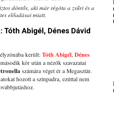
ztos döntős, aki már régóta a zsűri és a
etes előadásai miatt.
: Tóth Abigél, Dénes Dávid
Tóth Abigél
Dénes
élyzónába került:
,
 második kör után a nézők szavazatai
tronella
számára véget ér a Megasztár.
natokat hozott a színpadra, ezúttal nem
továbbjutáshoz.