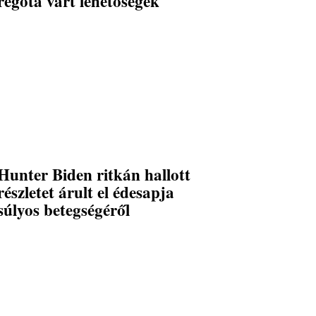
régóta várt lehetőségek
Hunter Biden ritkán hallott
részletet árult el édesapja
súlyos betegségéről