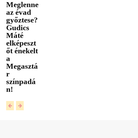
Meglenne
az évad
győztese?
Gudics
Máté
elképeszt
őt énekelt
a
Megasztá
r
színpadá
n!