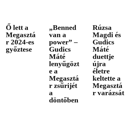
Ő lett a
„Benned
Rúzsa
Megasztá
van a
Magdi és
r 2024-es
power” –
Gudics
győztese
Gudics
Máté
Máté
duettje
lenyűgözt
újra
e a
életre
Megasztá
keltette a
r zsűrijét
Megasztá
a
r varázsát
döntőben