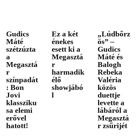
Gudics
Ez a két
„Lúdbőrz
Máté
énekes
ös” –
szétzúzta
esett ki a
Gudics
a
Megasztá
Máté és
Megasztá
r
Balogh
r
harmadik
Rebeka
színpadát
élő
Valéria
: Bon
showjábó
közös
Jovi
l
duettje
klassziku
levette a
sa elemi
lábáról a
erővel
Megasztá
hatott!
r zsűrijét