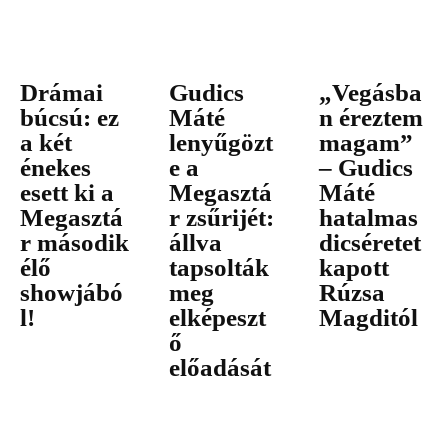
Drámai
Gudics
„Vegásba
búcsú: ez
Máté
n éreztem
a két
lenyűgözt
magam”
énekes
e a
– Gudics
esett ki a
Megasztá
Máté
Megasztá
r zsűrijét:
hatalmas
r második
állva
dicséretet
élő
tapsolták
kapott
showjábó
meg
Rúzsa
l!
elképeszt
Magditól
ő
előadását