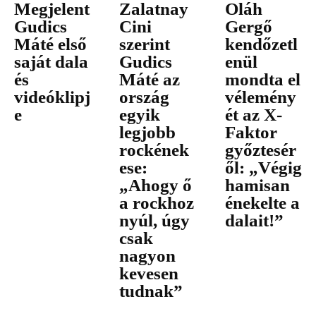
Megjelent
Zalatnay
Oláh
Gudics
Cini
Gergő
Máté első
szerint
kendőzetl
saját dala
Gudics
enül
és
Máté az
mondta el
videóklipj
ország
vélemény
e
egyik
ét az X-
legjobb
Faktor
rockének
győztesér
ese:
ől: „Végig
„Ahogy ő
hamisan
a rockhoz
énekelte a
nyúl, úgy
dalait!”
csak
nagyon
kevesen
tudnak”