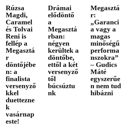
Rúzsa
Drámai
Megasztá
Magdi,
elődöntő
r:
Caramel
a
„Garanci
és Tolvai
Megasztá
a vagy a
Reni is
rban:
magas
fellép a
négyen
minőségű
Megasztá
kerültek a
performa
r
döntőbe,
nszokra”
döntőjébe
ettől a két
– Gudics
n: a
versenyző
Máté
finalista
től
egyszerűe
versenyző
búcsúztu
n nem tud
kkel
nk
hibázni
duettezne
k
vasárnap
este!