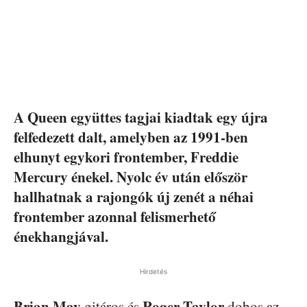
A Queen együttes tagjai kiadtak egy újra
felfedezett dalt, amelyben az 1991-ben
elhunyt egykori frontember, Freddie
Mercury énekel. Nyolc év után először
hallhatnak a rajongók új zenét a néhai
frontember azonnal felismerhető
énekhangjával.
Hirdetés
Brian May
Roger Taylor
gitáros és
dobos az