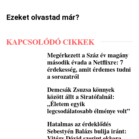
Ezeket olvastad már?
KAPCSOLÓDÓ CIKKEK
Megérkezett a Száz év magány
második évada a Netflixre: 7
érdekesség, amit érdemes tudni
a sorozatról
Demcsák Zsuzsa könnyek
között állt a Siratófalnál:
„Életem egyik
legcsodálatosabb élménye volt”
Hatalmas az érdeklődés
Sebestyén Balázs bulija iránt:
Vitézy Dávid szerint ekkora