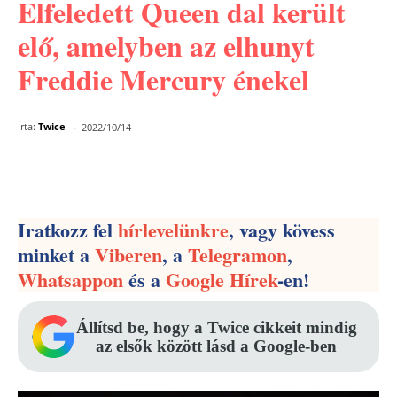
Elfeledett Queen dal került
elő, amelyben az elhunyt
Freddie Mercury énekel
-
Írta:
Twice
2022/10/14
Facebook
Pinterest
WhatsApp
Iratkozz fel
hírlevelünkre
, vagy kövess
minket a
Viberen
, a
Telegramon
,
Whatsappon
és a
Google Hírek
-en!
Állítsd be, hogy a Twice cikkeit mindig
az elsők között lásd a Google-ben