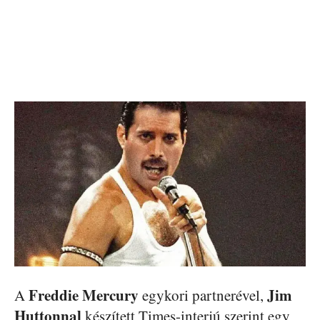
Freddie Mercury
Jim
A
egykori partnerével,
Huttonnal
készített Times-interjú szerint egy