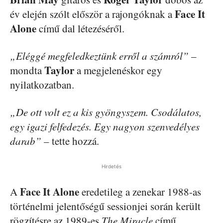
Face It
év elején szólt először a rajongóknak a
Alone
című dal létezéséről.
„Eléggé megfeledkeztünk erről a számról”
–
Taylor
mondta
a megjelenéskor egy
nyilatkozatban.
„De ott volt ez a kis gyöngyszem. Csodálatos,
egy igazi felfedezés. Egy nagyon szenvedélyes
darab”
– tette hozzá.
Hirdetés
Face It Alone
A
eredetileg a zenekar 1988-as
történelmi jelentőségű sessionjei során került
rögzítésre az 1989-es
The Miracle
című