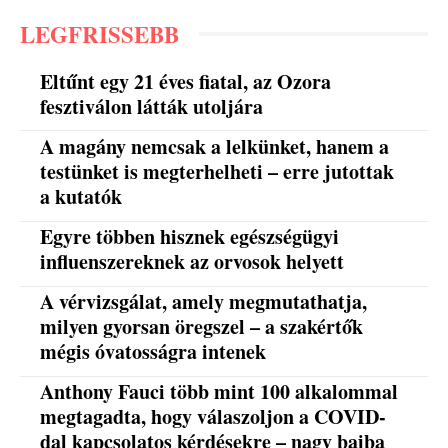
LEGFRISSEBB
Eltűnt egy 21 éves fiatal, az Ozora
fesztiválon látták utoljára
A magány nemcsak a lelkünket, hanem a
testünket is megterhelheti – erre jutottak
a kutatók
Egyre többen hisznek egészségügyi
influenszereknek az orvosok helyett
A vérvizsgálat, amely megmutathatja,
milyen gyorsan öregszel – a szakértők
mégis óvatosságra intenek
Anthony Fauci több mint 100 alkalommal
megtagadta, hogy válaszoljon a COVID-
dal kapcsolatos kérdésekre – nagy bajba