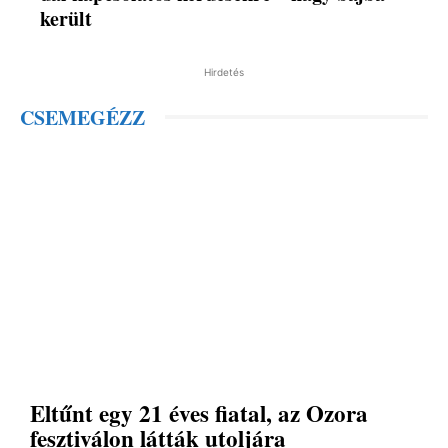
került
Hirdetés
CSEMEGÉZZ
Eltűnt egy 21 éves fiatal, az Ozora
fesztiválon látták utoljára