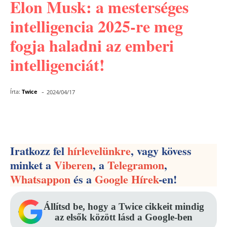
Elon Musk: a mesterséges
intelligencia 2025-re meg
fogja haladni az emberi
intelligenciát!
-
Írta:
Twice
2024/04/17
Facebook
Pinterest
WhatsApp
Iratkozz fel
hírlevelünkre
, vagy kövess
minket a
Viberen
, a
Telegramon
,
Whatsappon
és a
Google Hírek
-en!
Állítsd be, hogy a Twice cikkeit mindig
az elsők között lásd a Google-ben