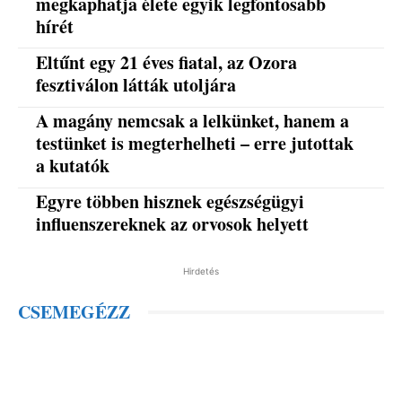
megkaphatja élete egyik legfontosabb
hírét
Eltűnt egy 21 éves fiatal, az Ozora
fesztiválon látták utoljára
A magány nemcsak a lelkünket, hanem a
testünket is megterhelheti – erre jutottak
a kutatók
Egyre többen hisznek egészségügyi
influenszereknek az orvosok helyett
Hirdetés
CSEMEGÉZZ