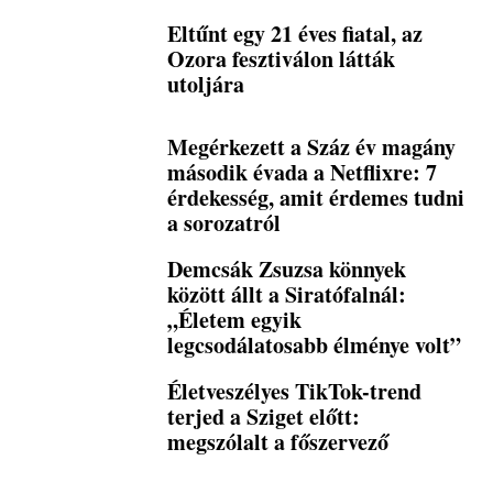
Eltűnt egy 21 éves fiatal, az
Ozora fesztiválon látták
utoljára
Megérkezett a Száz év magány
második évada a Netflixre: 7
érdekesség, amit érdemes tudni
a sorozatról
Demcsák Zsuzsa könnyek
között állt a Siratófalnál:
„Életem egyik
legcsodálatosabb élménye volt”
Életveszélyes TikTok-trend
terjed a Sziget előtt:
megszólalt a főszervező