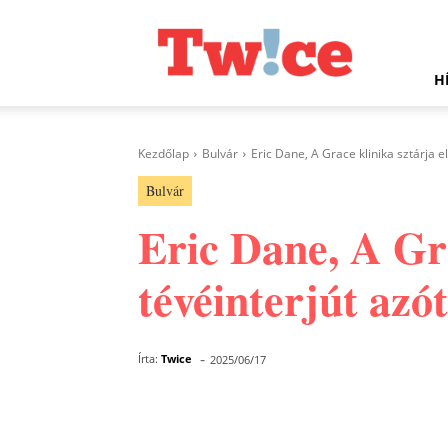
Twice.hu
H
Kezdőlap
Bulvár
Eric Dane, A Grace klinika sztárja el
Bulvár
Eric Dane, A Gra
tévéinterjút azó
-
Írta:
Twice
2025/06/17
Facebook
Megosztás