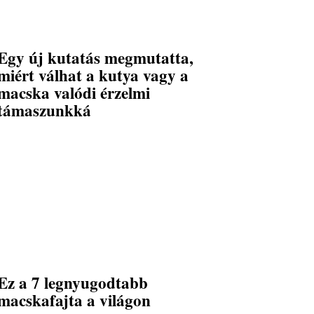
Egy új kutatás megmutatta,
miért válhat a kutya vagy a
macska valódi érzelmi
támaszunkká
Ez a 7 legnyugodtabb
macskafajta a világon