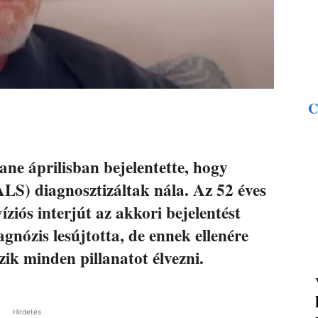
C
ane áprilisban bejelentette, hogy
(ALS) diagnosztizáltak nála. Az 52 éves
víziós interjút az akkori bejelentést
agnózis lesújtotta, de ennek ellenére
zik minden pillanatot élvezni.
Hirdetés