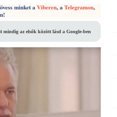
kövess minket a
Viberen
, a
Telegramon
,
en!
it mindig az elsők között lásd a Google-ben