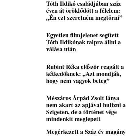
Tóth Ildikó családjában száz
éven át öröklődött a félelem:
„Én ezt szeretném megtörni”
Egyetlen filmjelenet segített
Tóth Ildikónak talpra állni a
válása után
Rubint Réka először reagált a
kétkedőknek: „Azt mondják,
hogy nem vagyok beteg”
Mészáros Árpád Zsolt lánya
nem akart az apjával bulizni a
Szigeten, de a történet vége
mindenkit meglepett
Megérkezett a Száz év magány