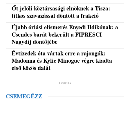
Őt jelöli köztársasági elnöknek a Tisza:
titkos szavazással döntött a frakció
Újabb óriási elismerés Enyedi Ildikónak: a
Csendes barát bekerült a FIPRESCI
Nagydíj döntőjébe
Évtizedek óta vártak erre a rajongók:
Madonna és Kylie Minogue végre kiadta
első közös dalát
Hirdetés
CSEMEGÉZZ