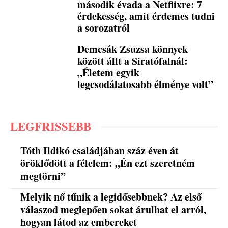
második évada a Netflixre: 7
érdekesség, amit érdemes tudni
a sorozatról
Demcsák Zsuzsa könnyek
között állt a Siratófalnál:
„Életem egyik
legcsodálatosabb élménye volt”
LEGFRISSEBB
Tóth Ildikó családjában száz éven át
öröklődött a félelem: „Én ezt szeretném
megtörni”
Melyik nő tűnik a legidősebbnek? Az első
válaszod meglepően sokat árulhat el arról,
hogyan látod az embereket