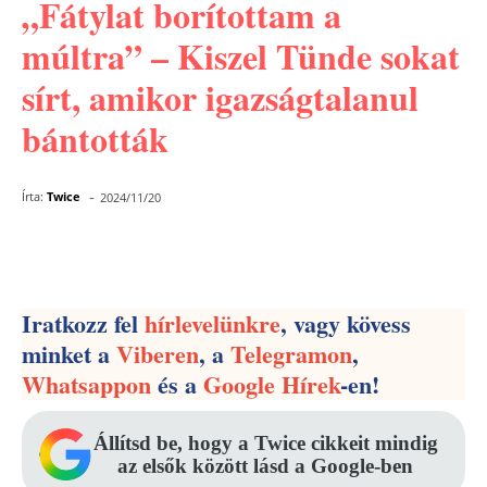
„Fátylat borítottam a
múltra” – Kiszel Tünde sokat
sírt, amikor igazságtalanul
bántották
-
Írta:
Twice
2024/11/20
Facebook
Pinterest
WhatsApp
Iratkozz fel
hírlevelünkre
, vagy kövess
minket a
Viberen
, a
Telegramon
,
Whatsappon
és a
Google Hírek
-en!
Állítsd be, hogy a Twice cikkeit mindig
az elsők között lásd a Google-ben