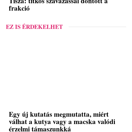
Tisza: titkos szavazással döntött a
frakció
EZ IS ÉRDEKELHET
Egy új kutatás megmutatta, miért
válhat a kutya vagy a macska valódi
érzelmi támaszunkká