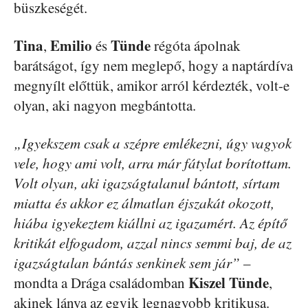
büszkeségét.
Tina
Emilio
Tünde
,
és
régóta ápolnak
barátságot, így nem meglepő, hogy a naptárdíva
megnyílt előttük, amikor arról kérdezték, volt-e
olyan, aki nagyon megbántotta.
„Igyekszem csak a szépre emlékezni, úgy vagyok
vele, hogy ami volt, arra már fátylat borítottam.
Volt olyan, aki igazságtalanul bántott, sírtam
miatta és akkor ez álmatlan éjszakát okozott,
hiába igyekeztem kiállni az igazamért. Az építő
kritikát elfogadom, azzal nincs semmi baj, de az
igazságtalan bántás senkinek sem jár”
–
Kiszel Tünde
mondta a Drága családomban
,
akinek lánya az egyik legnagyobb kritikusa.