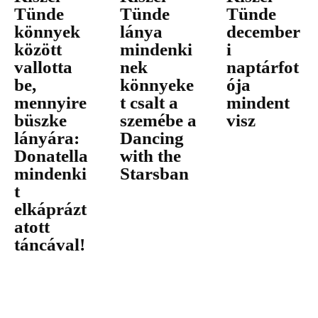
Tünde
Tünde
Tünde
könnyek
lánya
december
között
mindenki
i
vallotta
nek
naptárfot
be,
könnyeke
ója
mennyire
t csalt a
mindent
büszke
szemébe a
visz
lányára:
Dancing
Donatella
with the
mindenki
Starsban
t
elkáprázt
atott
táncával!