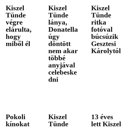
Kiszel
Kiszel
Kiszel
Tünde
Tünde
Tünde
végre
lánya,
ritka
elárulta,
Donatella
fotóval
hogy
úgy
búcsúzik
miből él
döntött
Gesztesi
nem akar
Károlytól
többé
anyjával
celebeske
dni
Pokoli
Kiszel
13 éves
kínokat
Tünde
lett Kiszel