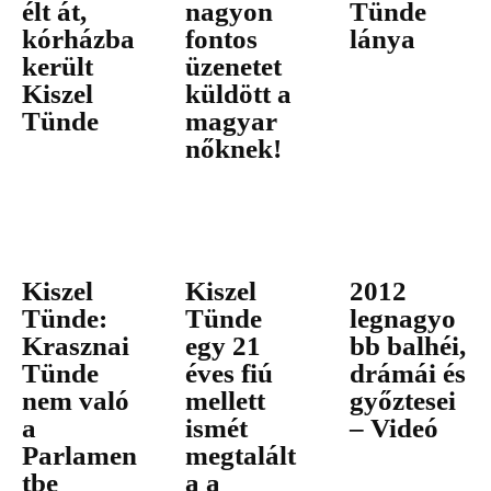
élt át,
nagyon
Tünde
kórházba
fontos
lánya
került
üzenetet
Kiszel
küldött a
Tünde
magyar
nőknek!
Kiszel
Kiszel
2012
Tünde:
Tünde
legnagyo
Krasznai
egy 21
bb balhéi,
Tünde
éves fiú
drámái és
nem való
mellett
győztesei
a
ismét
– Videó
Parlamen
megtalált
tbe
a a