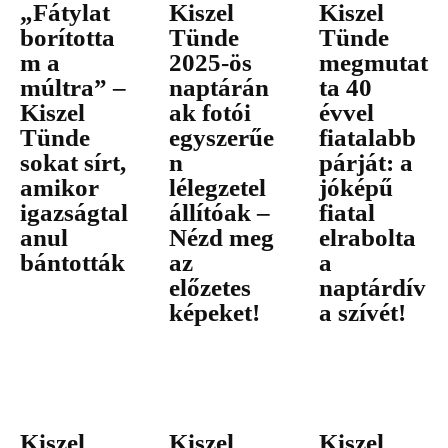
„Fátylat
Kiszel
Kiszel
borította
Tünde
Tünde
m a
2025-ös
megmutat
múltra” –
naptárán
ta 40
Kiszel
ak fotói
évvel
Tünde
egyszerűe
fiatalabb
sokat sírt,
n
párját: a
amikor
lélegzetel
jóképű
igazságtal
állítóak –
fiatal
anul
Nézd meg
elrabolta
bántották
az
a
előzetes
naptárdív
képeket!
a szívét!
Kiszel
Kiszel
Kiszel