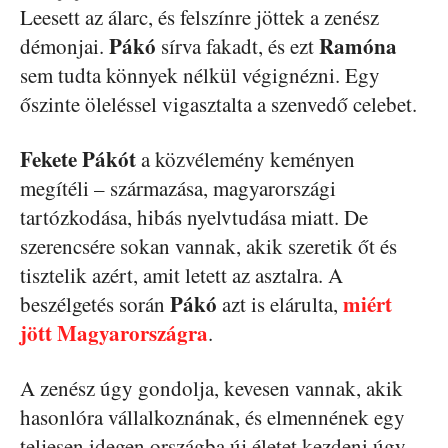
Leesett az álarc, és felszínre jöttek a zenész
Pákó
Ramóna
démonjai.
sírva fakadt, és ezt
sem tudta könnyek nélkül végignézni. Egy
őszinte öleléssel vigasztalta a szenvedő celebet.
Fekete Pákót
a közvélemény keményen
megítéli – származása, magyarországi
tartózkodása, hibás nyelvtudása miatt. De
szerencsére sokan vannak, akik szeretik őt és
tisztelik azért, amit letett az asztalra. A
Pákó
miért
beszélgetés során
azt is elárulta,
jött Magyarországra
.
A zenész úgy gondolja, kevesen vannak, akik
hasonlóra vállalkoznának, és elmennének egy
teljesen idegen országba új életet kezdeni úgy,