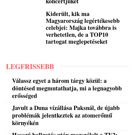
koncertjüket
Kiderült, kik ma
Magyarország legértékesebb
celebjei: Majka továbbra is
verhetetlen, de a TOP10
tartogat meglepetéseket
LEGFRISSEBB
Válassz egyet a három tárgy közül: a
döntésed megmutathatja, mi a legnagyobb
erősséged
Javult a Duna vízállása Paksnál, de újabb
problémák jelentkeztek az atomerőmű
környékén
Hosszú hallgatás után megszólalt a TV2: