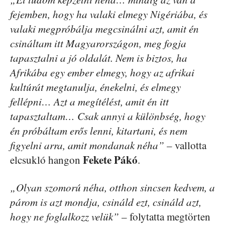
fejemben, hogy ha valaki elmegy Nigériába, és
valaki megpróbálja megcsinálni azt, amit én
csináltam itt Magyarországon, meg fogja
tapasztalni a jó oldalát. Nem is biztos, ha
Afrikába egy ember elmegy, hogy az afrikai
kultúrát megtanulja, énekelni, és elmegy
fellépni… Azt a megítélést, amit én itt
tapasztaltam… Csak annyi a különbség, hogy
én próbáltam erős lenni, kitartani, és nem
figyelni arra, amit mondanak néha”
– vallotta
Fekete Pákó
elcsukló hangon
.
„Olyan szomorú néha, otthon sincsen kedvem, a
párom is azt mondja, csináld ezt, csináld azt,
hogy ne foglalkozz velük”
– folytatta megtörten