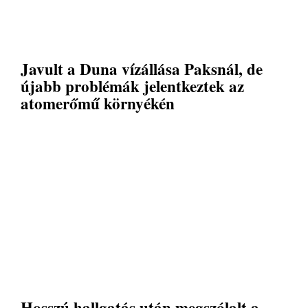
Javult a Duna vízállása Paksnál, de
újabb problémák jelentkeztek az
atomerőmű környékén
Hosszú hallgatás után megszólalt a