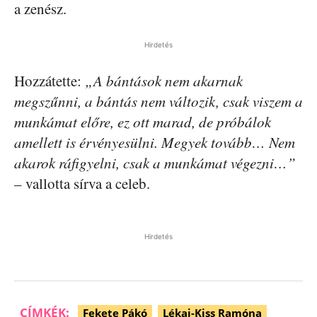
a zenész.
Hirdetés
Hozzátette:
„A bántások nem akarnak
megszűnni, a bántás nem változik, csak viszem a
munkámat előre, ez ott marad, de próbálok
amellett is érvényesülni. Megyek tovább… Nem
akarok ráfigyelni, csak a munkámat végezni…”
– vallotta sírva a celeb.
Hirdetés
CÍMKÉK:
Fekete Pákó
Lékai-Kiss Ramóna