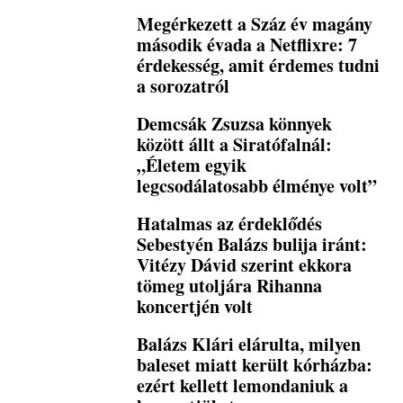
Megérkezett a Száz év magány
második évada a Netflixre: 7
érdekesség, amit érdemes tudni
a sorozatról
Demcsák Zsuzsa könnyek
között állt a Siratófalnál:
„Életem egyik
legcsodálatosabb élménye volt”
Hatalmas az érdeklődés
Sebestyén Balázs bulija iránt:
Vitézy Dávid szerint ekkora
tömeg utoljára Rihanna
koncertjén volt
Balázs Klári elárulta, milyen
baleset miatt került kórházba:
ezért kellett lemondaniuk a