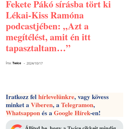
Fekete Pákó sírásba tört ki
Lékai-Kiss Ramóna
podcastjében: „Azt a
megítélést, amit én itt
tapasztaltam…”
-
Írta:
Twice
2024/10/17
Facebook
Pinterest
WhatsApp
Iratkozz fel
hírlevelünkre
, vagy kövess
minket a
Viberen
, a
Telegramon
,
Whatsappon
és a
Google Hírek
-en!
Állítsd be, hogy a Twice cikkeit mindig