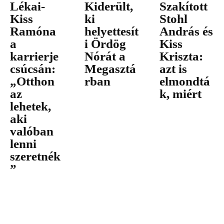
Lékai-
Kiderült,
Szakított
Kiss
ki
Stohl
Ramóna
helyettesít
András és
a
i Ördög
Kiss
karrierje
Nórát a
Kriszta:
csúcsán:
Megasztá
azt is
„Otthon
rban
elmondtá
az
k, miért
lehetek,
aki
valóban
lenni
szeretnék
”