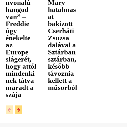
nvonalú
Mary
hangod
hatalmas
van” –
at
Freddie
bakizott
úgy
Cserháti
énekelte
Zsuzsa
az
dalával a
Europe
Sztárban
slágerét,
sztárban,
hogy attól
később
mindenki
távoznia
nek tátva
kellett a
maradt a
műsorból
szája