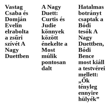
Vastag
A Nagy
Hatalmas
Csaba és
Duett:
botrányt
Domján
Curtis és
csaptak a
Evelin
Judie
Bódi
elrabolta
könnyek
tesók A
a zsűri
között
Nagy
szívét A
énekelte a
Duettben,
Nagy
Most
Bódi
Duettben
múlik
Bence
pontosan
most kiáll
dalt
a testvérei
mellett:
„Ők
tényleg
ennyire
hülyék”