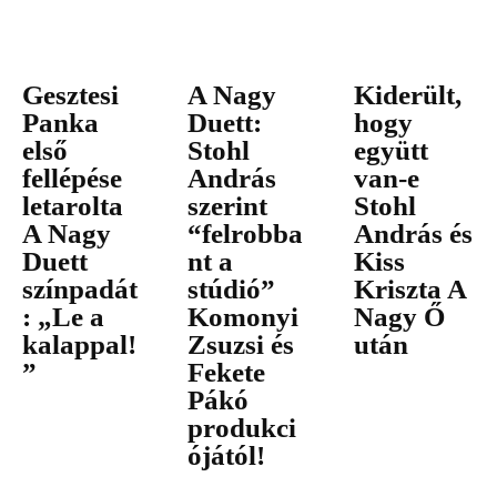
Gesztesi
A Nagy
Kiderült,
Panka
Duett:
hogy
első
Stohl
együtt
fellépése
András
van-e
letarolta
szerint
Stohl
A Nagy
“felrobba
András és
Duett
nt a
Kiss
színpadát
stúdió”
Kriszta A
: „Le a
Komonyi
Nagy Ő
kalappal!
Zsuzsi és
után
”
Fekete
Pákó
produkci
ójától!