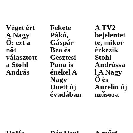
Véget ért
Fekete
A TV2
A Nagy
Pákó,
bejelentet
Ő: ezt a
Gáspár
te, mikor
nőt
Bea és
érkezik
választott
Gesztesi
Stohl
a Stohl
Pana is
Andrássa
András
énekel A
l A Nagy
Nagy
Ő és
Duett új
Aurelio új
évadában
műsora