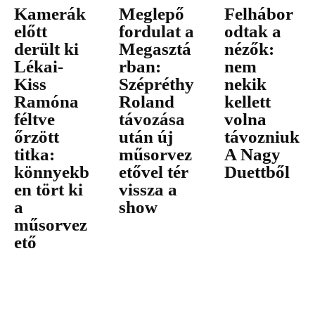
Kamerák
Meglepő
Felhábor
előtt
fordulat a
odtak a
derült ki
Megasztá
nézők:
Lékai-
rban:
nem
Kiss
Szépréthy
nekik
Ramóna
Roland
kellett
féltve
távozása
volna
őrzött
után új
távozniuk
titka:
műsorvez
A Nagy
könnyekb
etővel tér
Duettből
en tört ki
vissza a
a
show
műsorvez
ető