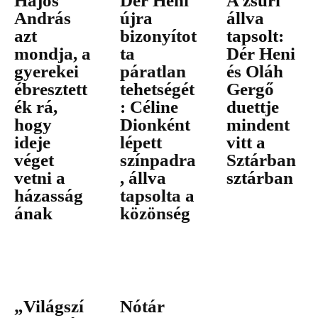
Hajós
Dér Heni
A zsűri
András
újra
állva
azt
bizonyítot
tapsolt:
mondja, a
ta
Dér Heni
gyerekei
páratlan
és Oláh
ébresztett
tehetségét
Gergő
ék rá,
: Céline
duettje
hogy
Dionként
mindent
ideje
lépett
vitt a
véget
színpadra
Sztárban
vetni a
, állva
sztárban
házasság
tapsolta a
ának
közönség
„Világszí
Nótár