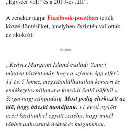
„Egyszer volt” és a 2019-es „III”.
Facebook-posztban
A zenekar tagjai
tették
közzé döntésüket, amelyben őszintén vallottak
az okokról:
Hirdetés
„Kedves Margaret Island család! ‘Annyi
minden történt már, hogy a szívben épp elfér’:
11 év, 5 lemez, megszámlálhatatlan koncert és
emlékezetes pillanat a fonyódi Sellő büfétől a
Most pedig elérkezett az
Sziget nagyszínpadáig.
idő, hogy búcsút mondjunk.
11 évvel ezelőtt
azért kezdtünk el együtt zenélni, hogy minél
többet adhassunk nektek és magunknak.