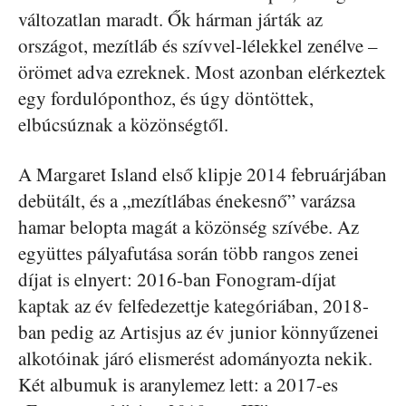
változatlan maradt. Ők hárman járták az
országot, mezítláb és szívvel-lélekkel zenélve –
örömet adva ezreknek. Most azonban elérkeztek
egy fordulóponthoz, és úgy döntöttek,
elbúcsúznak a közönségtől.
A Margaret Island első klipje 2014 februárjában
debütált, és a „mezítlábas énekesnő” varázsa
hamar belopta magát a közönség szívébe. Az
együttes pályafutása során több rangos zenei
díjat is elnyert: 2016-ban Fonogram-díjat
kaptak az év felfedezettje kategóriában, 2018-
ban pedig az Artisjus az év junior könnyűzenei
alkotóinak járó elismerést adományozta nekik.
Két albumuk is aranylemez lett: a 2017-es