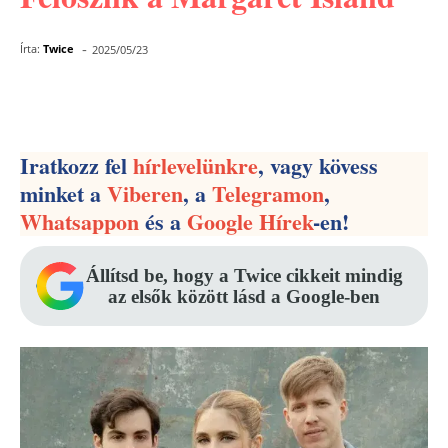
-
Írta:
Twice
2025/05/23
Facebook
Pinterest
WhatsApp
Iratkozz fel
hírlevelünkre
, vagy kövess
minket a
Viberen
, a
Telegramon
,
Whatsappon
és a
Google Hírek
-en!
Állítsd be, hogy a Twice cikkeit mindig
az elsők között lásd a Google-ben