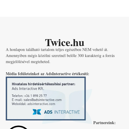
Twice.hu
A honlapon található tartalom teljes egészében NEM vehető át.
Amennyiben mégis közölni szeretnél belőle 300 karakterig a forrás
megjelölésével megteheted.
Média felületeinket az AdsInteractive értékesíti:
Partnereink: