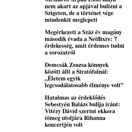
nem akart az apjával bulizni a
Szigeten, de a történet vége
mindenkit meglepett
Megérkezett a Száz év magány
második évada a Netflixre: 7
érdekesség, amit érdemes tudni
a sorozatról
Demcsák Zsuzsa könnyek
között állt a Siratófalnál:
„Életem egyik
legcsodálatosabb élménye volt”
Hatalmas az érdeklődés
Sebestyén Balázs bulija iránt:
Vitézy Dávid szerint ekkora
tömeg utoljára Rihanna
koncertjén volt