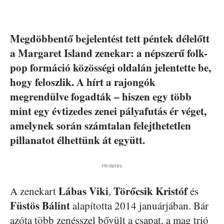
Megdöbbentő bejelentést tett péntek délelőtt
a Margaret Island zenekar: a népszerű folk-
pop formáció közösségi oldalán jelentette be,
hogy feloszlik. A hírt a rajongók
megrendülve fogadták – hiszen egy több
mint egy évtizedes zenei pályafutás ér véget,
amelynek során számtalan felejthetetlen
pillanatot élhettünk át együtt.
Hirdetés
Lábas Viki
Törőcsik Kristóf
A zenekart
,
és
Füstös Bálint
alapította 2014 januárjában. Bár
azóta több zenésszel bővült a csapat, a mag trió