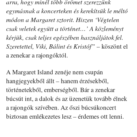
arra, hogy minél több örömet szerezzünk
egymásnak a koncerteken és kerekítsük le méltó
módon a Margaret sztorit. Hiszen ‘Végtelen
csak veletek együtt a történet…’ A közleményt
kérjük, csak teljes egészében használjátok fel.
Szeretettel, Viki, Bálint és Kristóf”
– köszönt el
a zenekar a rajongóktól.
A Margaret Island zenéje nem csupán
hangjegyekből állt – hanem érzésekből,
történetekből, emberségből. Bár a zenekar
búcsút int, a dalok és az üzenetük tovább élnek
a rajongók szívében. Az őszi búcsúkoncert
biztosan emlékezetes lesz – érdemes ott lenni.