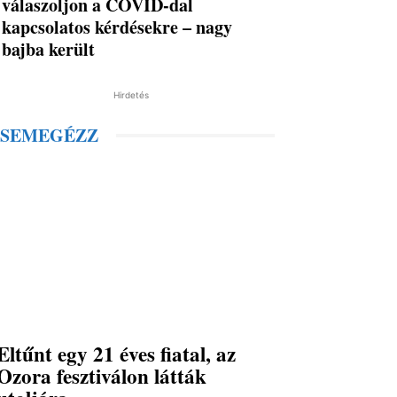
válaszoljon a COVID-dal
kapcsolatos kérdésekre – nagy
bajba került
Hirdetés
SEMEGÉZZ
Eltűnt egy 21 éves fiatal, az
Ozora fesztiválon látták