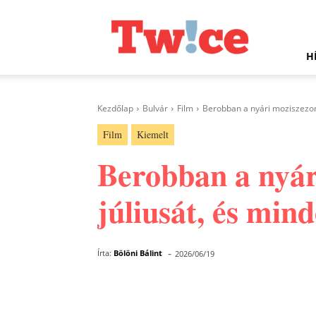
Twice.hu
H
Kezdőlap
Bulvár
Film
Berobban a nyári moziszezon: 
Film
Kiemelt
Berobban a nyári
júliusát, és mind
-
Írta:
Bölöni Bálint
2026/06/19
Facebook
Megosztás