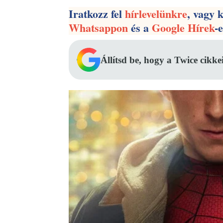
Iratkozz fel
hírlevelünkre
, vagy 
Whatsappon
és a
Google Hírek
-
Állítsd be, hogy a Twice cikke