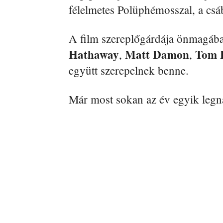
félelmetes Polüphémosszal, a csáb
A film szereplőgárdája önmagába
Hathaway
Matt Damon
Tom 
,
,
együtt szerepelnek benne.
Már most sokan az év egyik legn