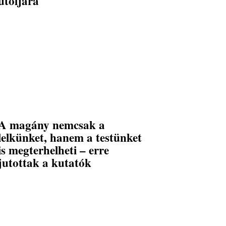
utoljára
A magány nemcsak a
lelkünket, hanem a testünket
is megterhelheti – erre
jutottak a kutatók