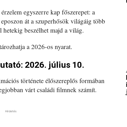
 érzelem egyszerre kap főszerepet: a
i eposzon át a szuperhősök világáig több
l hetekig beszélhet majd a világ.
ározhatja a 2026-os nyarat.
tató: 2026. július 10.
imációs története élőszereplős formában
legjobban várt családi filmnek számít.
Hirdetés