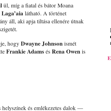
l
ül, míg a fiatal és bátor Moana
 Laga’aia
látható. A történet
ny áll, aki apja tiltása ellenére útnak
zigetét.
Dwayne Johnson
eje, hogy
ismét
Frankie Adams
Rena Owen
tte
és
is
E
s helyszínek és emlékezetes dalok —