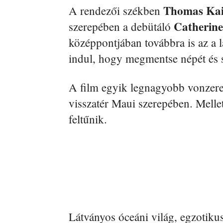
Thomas Kai
A rendezői székben
Catherine
szerepében a debütáló
középpontjában továbbra is az a lá
indul, hogy megmentse népét és s
A film egyik legnagyobb vonzer
visszatér Maui szerepében. Melle
feltűnik.
Látványos óceáni világ, egzotiku