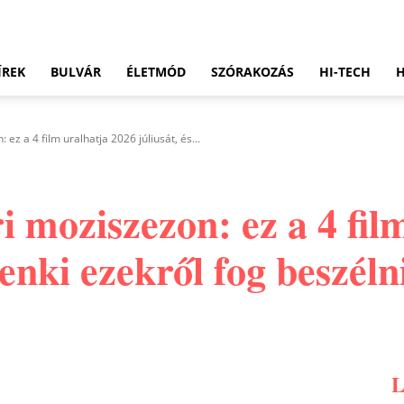
ÍREK
BULVÁR
ÉLETMÓD
SZÓRAKOZÁS
HI-TECH
ez a 4 film uralhatja 2026 júliusát, és...
 moziszezon: ez a 4 fil
enki ezekről fog beszéln
Pinterest
WhatsApp
Email