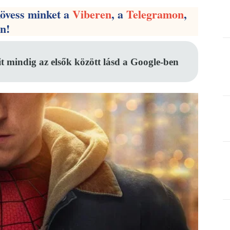
kövess minket a
Viberen
, a
Telegramon
,
en!
it mindig az elsők között lásd a Google-ben