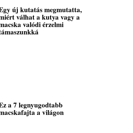
Egy új kutatás megmutatta,
miért válhat a kutya vagy a
macska valódi érzelmi
támaszunkká
Ez a 7 legnyugodtabb
macskafajta a világon