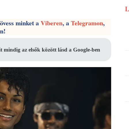
Pinterest
WhatsApp
Email
kövess minket a
Viberen
, a
Telegramon
,
en!
it mindig az elsők között lásd a Google-ben