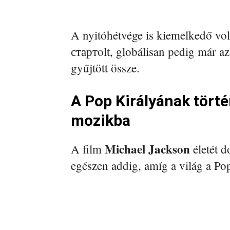
A nyitóhétvége is kiemelkedő vol
стартolt, globálisan pedig már az
gyűjtött össze.
A Pop Királyának törté
mozikba
Michael Jackson
A film
életét d
egészen addig, amíg a világ a Po