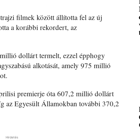
jzi filmek között állította fel az új
ta a korábbi rekordert, az
illió dollárt termelt, ezzel épphogy
gyszabású alkotását, amely 975 millió
ot.
rilisi premierje óta 607,2 millió dollárt
íg az Egyesült Államokban további 370,2
Hirdetés