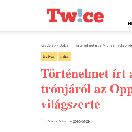
Twice.hu
H
Kezdőlap
Bulvár
Történelmet írt a Michael Jackson-fi
Bulvár
Film
Történelmet írt 
trónjáról az Opp
világszerte
-
Írta:
Bölöni Bálint
2026/06/29