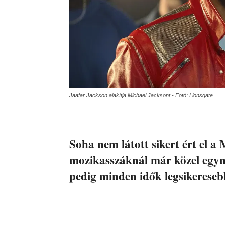
Jaafar Jackson alakítja Michael Jacksont - Fotó: Lionsgate
Soha nem látott sikert ért el a 
mozikasszáknál már közel egymil
pedig minden idők legsikeresebb 