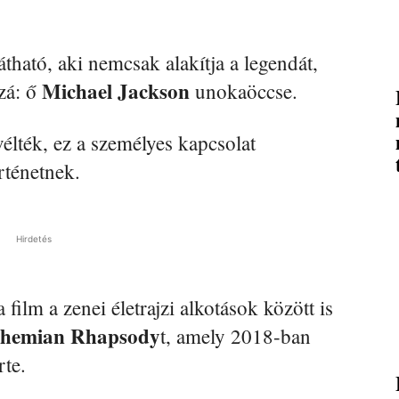
átható, aki nemcsak alakítja a legendát,
Michael Jackson
zzá: ő
unokaöccse.
élték, ez a személyes kapcsolat
rténetnek.
Hirdetés
film a zenei életrajzi alkotások között is
hemian Rhapsody
t, amely 2018-ban
rte.