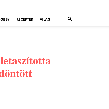
HOBBY
RECEPTEK
VILÁG
letaszította
döntött