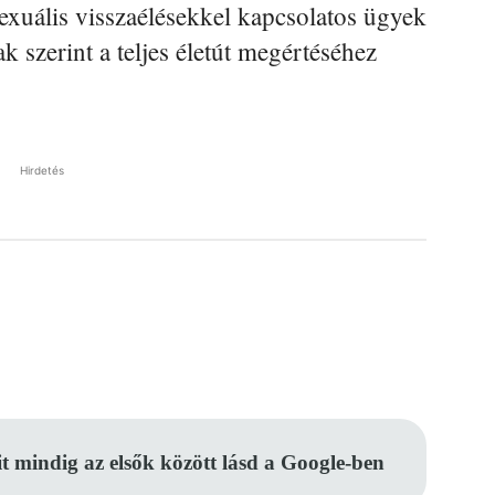
xuális visszaélésekkel kapcsolatos ügyek
k szerint a teljes életút megértéséhez
Hirdetés
Pinterest
WhatsApp
Email
it mindig az elsők között lásd a Google-ben