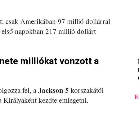
t: csak Amerikában 97 millió dollárral
 első napokban 217 millió dollárt
nete milliókat vonzott a
Jackson 5
olgozza fel, a
korszakától
E
p Királyaként kezdte emlegetni.