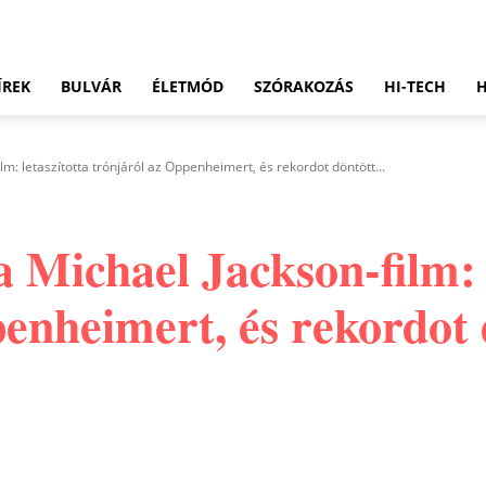
ÍREK
BULVÁR
ÉLETMÓD
SZÓRAKOZÁS
HI-TECH
lm: letaszította trónjáról az Oppenheimert, és rekordot döntött...
a Michael Jackson-film: 
enheimert, és rekordot 