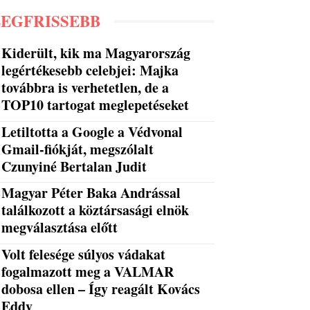
LEGFRISSEBB
Kiderült, kik ma Magyarország
legértékesebb celebjei: Majka
továbbra is verhetetlen, de a
TOP10 tartogat meglepetéseket
Letiltotta a Google a Védvonal
Gmail-fiókját, megszólalt
Czunyiné Bertalan Judit
Magyar Péter Baka Andrással
találkozott a köztársasági elnök
megválasztása előtt
Volt felesége súlyos vádakat
fogalmazott meg a VALMAR
dobosa ellen – Így reagált Kovács
Eddy