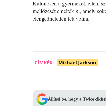
Különösen a gyermekek elleni sze
mellőzését emelték ki, amely soka
elengedhetetlen lett volna.
CÍMKÉK:
Michael Jackson
Facebook
Megosztás
Állítsd be, hogy a Twice cikke