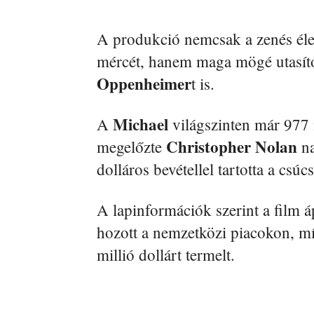
A produkció nemcsak a zenés életra
mércét, hanem maga mögé utasítot
Oppenheimer
t is.
Michael
A
világszinten már 977 m
Christopher Nolan
megelőzte
na
dolláros bevétellel tartotta a csúcs
A lapinformációk szerint a film áp
hozott a nemzetközi piacokon, m
millió dollárt termelt.