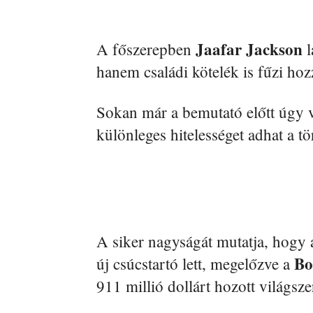
Jaafar Jackson
A főszerepben
l
hanem családi kötelék is fűzi ho
Sokan már a bemutató előtt úgy v
különleges hitelességet adhat a tö
A siker nagyságát mutatja, hogy a 
Bo
új csúcstartó lett, megelőzve a
911 millió dollárt hozott világsze