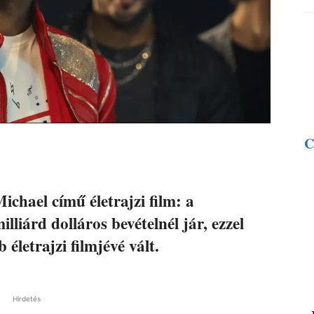
C
Michael című életrajzi film: a
liárd dolláros bevételnél jár, ezzel
életrajzi filmjévé vált.
Hirdetés