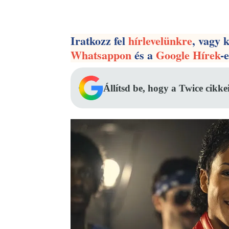
Facebook
Megosztás
Iratkozz fel
hírlevelünkre
, vagy 
Whatsappon
és a
Google Hírek
-
Állítsd be, hogy a Twice cikke