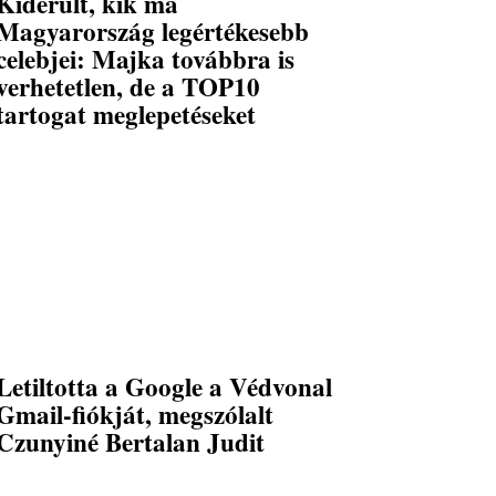
Kiderült, kik ma
Magyarország legértékesebb
celebjei: Majka továbbra is
verhetetlen, de a TOP10
tartogat meglepetéseket
Letiltotta a Google a Védvonal
Gmail-fiókját, megszólalt
Czunyiné Bertalan Judit