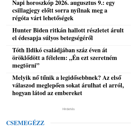
Napi horoszkóp 2026. augusztus 9.: egy
csillagjegy előtt sorra nyílnak meg a
régóta várt lehetőségek
Hunter Biden ritkán hallott részletet árult
el édesapja súlyos betegségéről
Tóth Ildikó családjában száz éven át
öröklődött a félelem: „Én ezt szeretném
megtörni”
Melyik nő tűnik a legidősebbnek? Az első
válaszod meglepően sokat árulhat el arról,
hogyan látod az embereket
Hirdetés
CSEMEGÉZZ