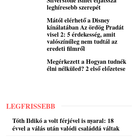
Silverstone ismét eljátssza
leghíresebb szerepét
Mától elérhető a Disney
kínálatában Az ördög Pradát
visel 2: 5 érdekesség, amit
valószínűleg nem tudtál az
eredeti filmről
Megérkezett a Hogyan tudnék
élni nélküled? 2 első előzetese
LEGFRISSEBB
Tóth Ildikó a volt férjével is nyaral: 18
évvel a válás után valódi családdá váltak