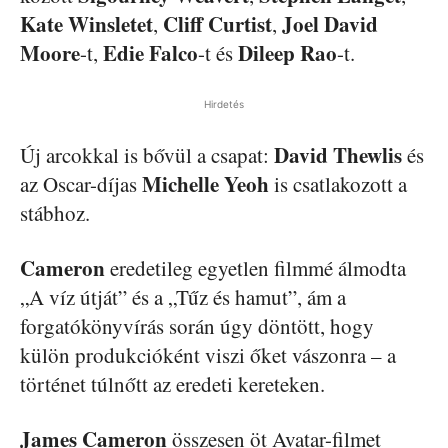
Kate Winsletet
Cliff Curtist
Joel David
,
,
Moore
Edie Falco
Dileep Rao
-t,
-t és
-t.
Hirdetés
David Thewlis
Új arcokkal is bővül a csapat:
és
Michelle Yeoh
az Oscar-díjas
is csatlakozott a
stábhoz.
Cameron
eredetileg egyetlen filmmé álmodta
„A víz útját” és a „Tűz és hamut”, ám a
forgatókönyvírás során úgy döntött, hogy
külön produkcióként viszi őket vászonra – a
történet túlnőtt az eredeti kereteken.
James Cameron
összesen öt Avatar-filmet