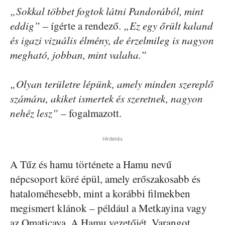
„Sokkal többet fogtok látni Pandorából, mint
eddig”
– ígérte a rendező.
„Ez egy őrült kaland
és igazi vizuális élmény, de érzelmileg is nagyon
megható, jobban, mint valaha.”
„Olyan területre lépünk, amely minden szereplő
számára, akiket ismertek és szeretnek, nagyon
nehéz lesz”
– fogalmazott.
Hirdetés
A Tűz és hamu története a Hamu nevű
népcsoport köré épül, amely erőszakosabb és
hataloméhesebb, mint a korábbi filmekben
megismert klánok – például a Metkayina vagy
az Omaticaya. A Hamu vezetőjét, Varangot