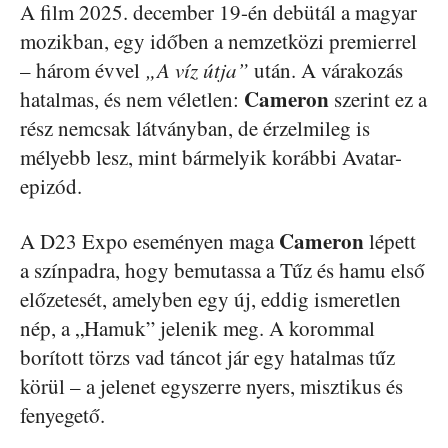
A film 2025. december 19-én debütál a magyar
mozikban, egy időben a nemzetközi premierrel
– három évvel
„A víz útja”
után. A várakozás
Cameron
hatalmas, és nem véletlen:
szerint ez a
rész nemcsak látványban, de érzelmileg is
mélyebb lesz, mint bármelyik korábbi Avatar-
epizód.
Cameron
A D23 Expo eseményen maga
lépett
a színpadra, hogy bemutassa a Tűz és hamu első
előzetesét, amelyben egy új, eddig ismeretlen
nép, a „Hamuk” jelenik meg. A korommal
borított törzs vad táncot jár egy hatalmas tűz
körül – a jelenet egyszerre nyers, misztikus és
fenyegető.