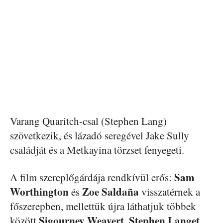
Varang Quaritch-csal (Stephen Lang)
szövetkezik, és lázadó seregével Jake Sully
családját és a Metkayina törzset fenyegeti.
Sam
A film szereplőgárdája rendkívül erős:
Worthington
Zoe Saldaña
és
visszatérnek a
főszerepben, mellettük újra láthatjuk többek
Sigourney Weavert
Stephen Langet
között
,
,