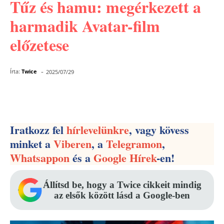
Tűz és hamu: megérkezett a
harmadik Avatar-film
előzetese
-
Írta:
Twice
2025/07/29
Facebook
Pinterest
WhatsApp
Iratkozz fel
hírlevelünkre
, vagy kövess
minket a
Viberen
, a
Telegramon
,
Whatsappon
és a
Google Hírek
-en!
Állítsd be, hogy a Twice cikkeit mindig
az elsők között lásd a Google-ben