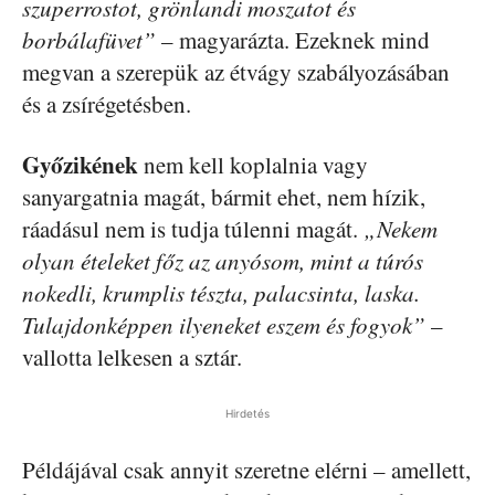
szuperrostot, grönlandi moszatot és
borbálafüvet”
– magyarázta. Ezeknek mind
megvan a szerepük az étvágy szabályozásában
és a zsírégetésben.
Győzikének
nem kell koplalnia vagy
sanyargatnia magát, bármit ehet, nem hízik,
ráadásul nem is tudja túlenni magát.
„Nekem
olyan ételeket főz az anyósom, mint a túrós
nokedli, krumplis tészta, palacsinta, laska.
Tulajdonképpen ilyeneket eszem és fogyok”
–
vallotta lelkesen a sztár.
Hirdetés
Példájával csak annyit szeretne elérni – amellett,