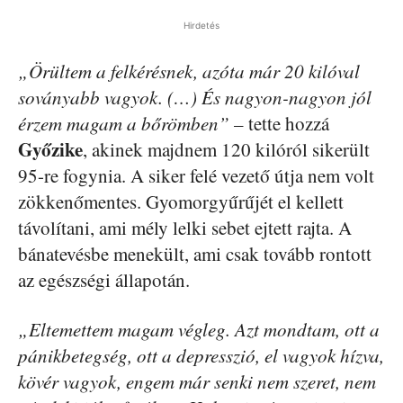
Hirdetés
„Örültem a felkérésnek, azóta már 20 kilóval
soványabb vagyok. (…) És nagyon-nagyon jól
érzem magam a bőrömben”
– tette hozzá
Győzike
, akinek majdnem 120 kilóról sikerült
95-re fogynia. A siker felé vezető útja nem volt
zökkenőmentes. Gyomorgyűrűjét el kellett
távolítani, ami mély lelki sebet ejtett rajta. A
bánatevésbe menekült, ami csak tovább rontott
az egészségi állapotán.
„Eltemettem magam végleg. Azt mondtam, ott a
pánikbetegség, ott a depresszió, el vagyok hízva,
kövér vagyok, engem már senki nem szeret, nem