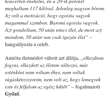
koncerten énekelni, én a 20-ik percnél
meghaltam 117 kilóval. Jelenleg nagyon bírom.
Az volt a motiváció, hogy egoista vagyok
magammal szemben. Baromi egoista vagyok.
Azt gondoltam, 50 után nincs élet, de most azt
mondom, 50 után van csak igazán élet”
–
hangsúlyozta a celeb.
Amióta életmódot váltott azt állítja,
„elkezdtem
fogyni, elkezdett az életem változni, már
esténként nem voltam éhes, nem voltak
rágáskényszereim, nem volt az, hogy lemegyek
este és felfalom az egész hűtőt”
– fogalmazott
Győző
.