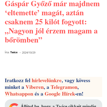
Gáspár Győző már majdnem
‘eltemette’ magát, aztán
csaknem 25 kilót fogyott:
„Nagyon jól érzem magam a
bőrömben”
-
Írta:
Twice
2024/10/29
Facebook
Pinterest
WhatsApp
Iratkozz fel
hírlevelünkre
, vagy kövess
minket a
Viberen
, a
Telegramon
,
Whatsappon
és a
Google Hírek
-en!
Állítsd be, hogy a Twice cikkeit mindig