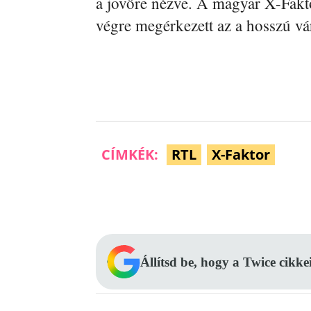
a jövőre nézve. A magyar X-Fakto
végre megérkezett az a hosszú vár
CÍMKÉK:
RTL
X-Faktor
Facebook
Megosztás
Állítsd be, hogy a Twice cikke