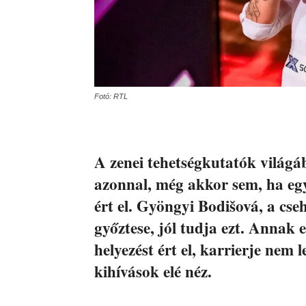
Fotó: RTL
A zenei tehetségkutatók világá
azonnal, még akkor sem, ha eg
ért el. Gyöngyi Bodišová, a cse
győztese, jól tudja ezt. Annak 
helyezést ért el, karrierje nem 
kihívások elé néz.