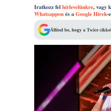
Iratkozz fel
hírlevelünkre
, vagy 
Whatsappon
és a
Google Hírek
-
Állítsd be, hogy a Twice cikke