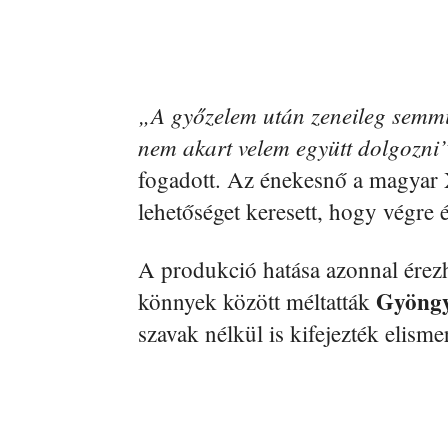
„A győzelem után zeneileg semmi
nem akart velem együtt dolgozni
fogadott. Az énekesnő a magyar X
lehetőséget keresett, hogy végre 
A produkció hatása azonnal érezh
Gyöngy
könnyek között méltatták
szavak nélkül is kifejezték elisme