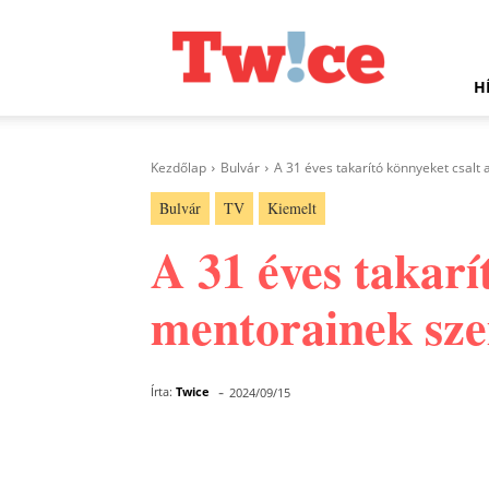
Twice.hu
H
Kezdőlap
Bulvár
A 31 éves takarító könnyeket csalt
Bulvár
TV
Kiemelt
A 31 éves takarí
mentorainek sz
-
Írta:
Twice
2024/09/15
Facebook
Megosztás