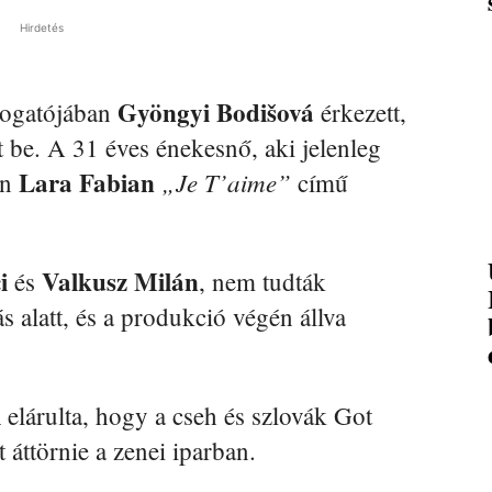
Hirdetés
Gyöngyi Bodišová
logatójában
érkezett,
t be. A 31 éves énekesnő, aki jelenleg
Lara Fabian
„Je T’aime”
on
című
i
Valkusz Milán
és
, nem tudták
s alatt, és a produkció végén állva
i
elárulta, hogy a cseh és szlovák Got
 áttörnie a zenei iparban.