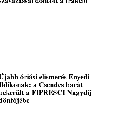
szavazással döntött a frakció
Újabb óriási elismerés Enyedi
Ildikónak: a Csendes barát
bekerült a FIPRESCI Nagydíj
döntőjébe