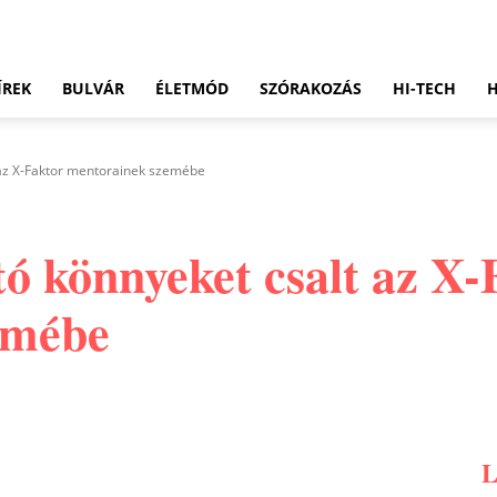
ÍREK
BULVÁR
ÉLETMÓD
SZÓRAKOZÁS
HI-TECH
 az X-Faktor mentorainek szemébe
tó könnyeket csalt az X-
emébe
Pinterest
WhatsApp
Email