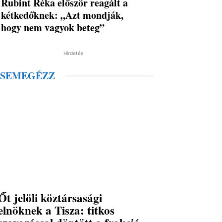
Rubint Réka először reagált a
kétkedőknek: „Azt mondják,
hogy nem vagyok beteg”
Hirdetés
SEMEGÉZZ
Őt jelöli köztársasági
elnöknek a Tisza: titkos