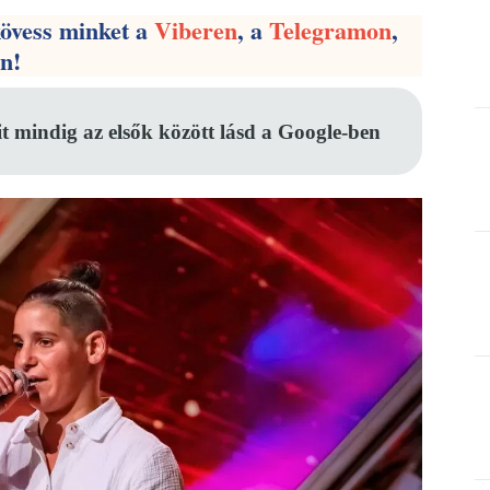
kövess minket a
Viberen
, a
Telegramon
,
en!
it mindig az elsők között lásd a Google-ben