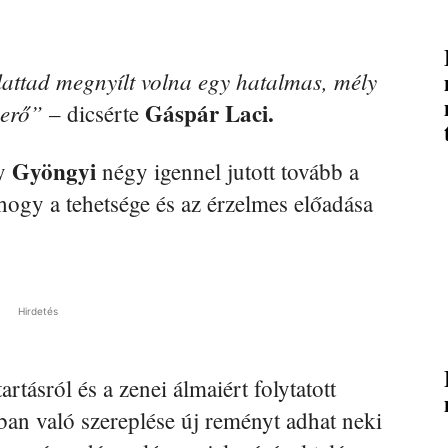
attad megnyílt volna egy hatalmas, mély
Gáspár Laci.
serő”
– dicsérte
Gyöngyi
gy
négy igennel jutott tovább a
hogy a tehetsége és az érzelmes előadása
Hirdetés
artásról és a zenei álmaiért folytatott
ban való szereplése új reményt adhat neki