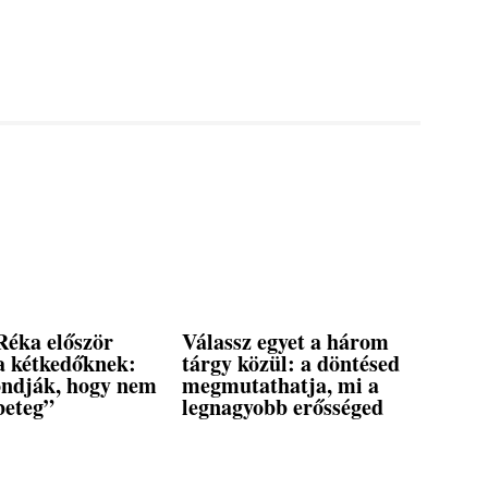
Réka először
Válassz egyet a három
a kétkedőknek:
tárgy közül: a döntésed
ndják, hogy nem
megmutathatja, mi a
beteg”
legnagyobb erősséged