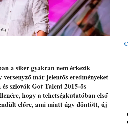
C
ban a siker gyakran nem érkezik
y versenyző már jelentős eredményeket
h és szlovák Got Talent 2015-ös
ellenére, hogy a tehetségkutatóban első
lendült előre, ami miatt úgy döntött, új