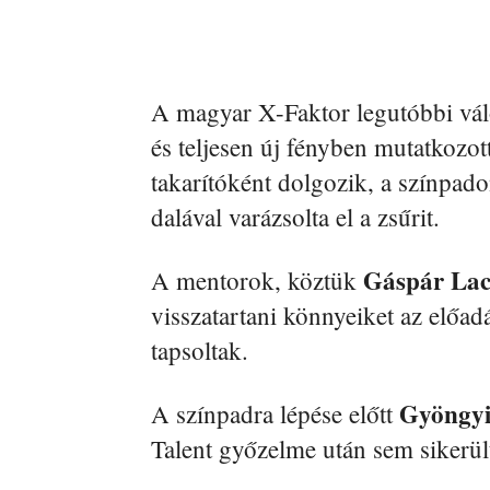
A magyar X-Faktor legutóbbi vá
és teljesen új fényben mutatkozot
takarítóként dolgozik, a színpad
dalával varázsolta el a zsűrit.
Gáspár Lac
A mentorok, köztük
visszatartani könnyeiket az előadá
tapsoltak.
Gyöngy
A színpadra lépése előtt
Talent győzelme után sem sikerült