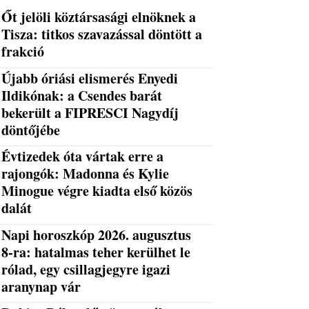
Őt jelöli köztársasági elnöknek a
Tisza: titkos szavazással döntött a
frakció
Újabb óriási elismerés Enyedi
Ildikónak: a Csendes barát
bekerült a FIPRESCI Nagydíj
döntőjébe
Évtizedek óta vártak erre a
rajongók: Madonna és Kylie
Minogue végre kiadta első közös
dalát
Napi horoszkóp 2026. augusztus
8-ra: hatalmas teher kerülhet le
rólad, egy csillagjegyre igazi
aranynap vár