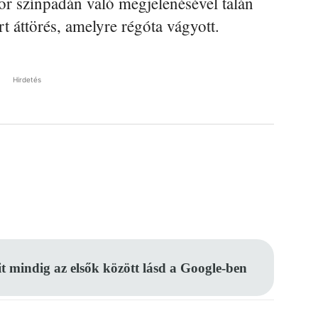
r színpadán való megjelenésével talán
t áttörés, amelyre régóta vágyott.
Hirdetés
Pinterest
WhatsApp
Email
it mindig az elsők között lásd a Google-ben