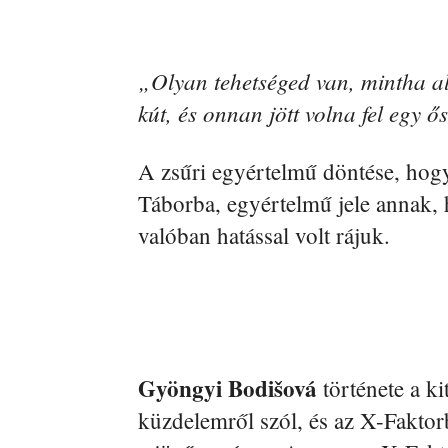
„Olyan tehetséged van, mintha al
kút, és onnan jött volna fel egy ő
A zsűri egyértelmű döntése, ho
Táborba, egyértelmű jele annak, 
valóban hatással volt rájuk.
Gyöngyi Bodišová
története a kit
küzdelemről szól, és az X-Faktor