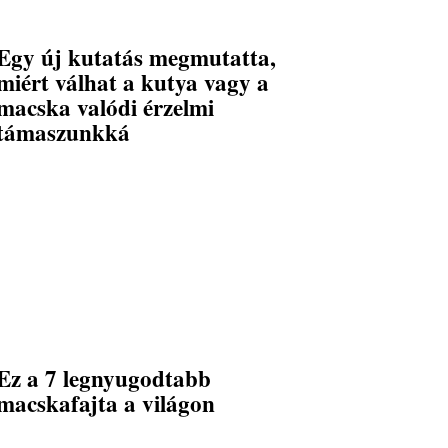
Egy új kutatás megmutatta,
miért válhat a kutya vagy a
macska valódi érzelmi
támaszunkká
Ez a 7 legnyugodtabb
macskafajta a világon