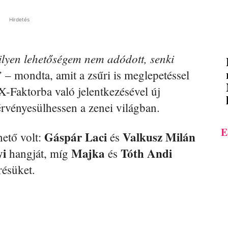
Hirdetés
lyen lehetőségem nem adódott, senki
”
– mondta, amit a zsűri is meglepetéssel
-Faktorba való jelentkezésével új
érvényesülhessen a zenei világban.
E
Gáspár Laci
Valkusz Milán
ető volt:
és
i
Majka
Tóth Andi
hangját, míg
és
résüket.