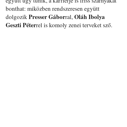
együtt úgy tűnik, a karrierje is friss szárnyakat
bonthat: miközben rendszeresen együtt
Presser Gábor
Oláh Ibolya
dolgozik
ral,
Geszti Péter
rel is komoly zenei terveket sző.