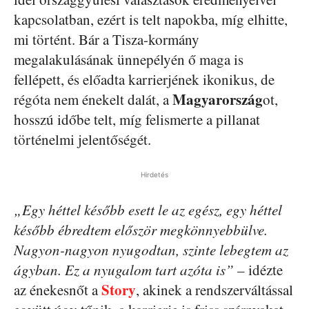
kapcsolatban, ezért is telt napokba, míg elhitte,
mi történt. Bár a Tisza-kormány
megalakulásának ünnepélyén ő maga is
fellépett, és előadta karrierjének ikonikus, de
Magyarország
régóta nem énekelt dalát, a
ot,
hosszú időbe telt, míg felismerte a pillanat
történelmi jelentőségét.
Hirdetés
„Egy héttel később esett le az egész, egy héttel
később ébredtem először megkönnyebbülve.
Nagyon-nagyon nyugodtan, szinte lebegtem az
ágyban. Ez a nyugalom tart azóta is”
– idézte
Story
az énekesnőt a
, akinek a rendszerváltással