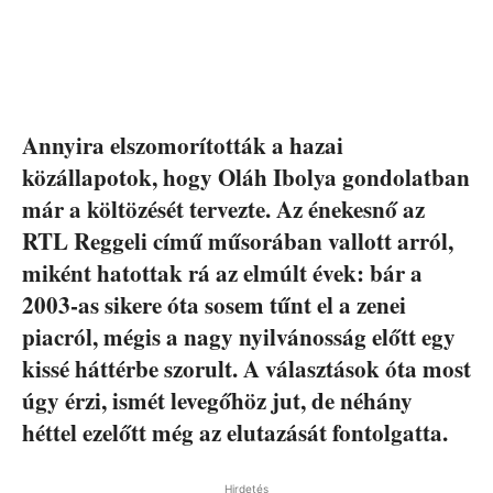
Annyira elszomorították a hazai
közállapotok, hogy Oláh Ibolya gondolatban
már a költözését tervezte. Az énekesnő az
RTL Reggeli című műsorában vallott arról,
miként hatottak rá az elmúlt évek: bár a
2003-as sikere óta sosem tűnt el a zenei
piacról, mégis a nagy nyilvánosság előtt egy
kissé háttérbe szorult. A választások óta most
úgy érzi, ismét levegőhöz jut, de néhány
héttel ezelőtt még az elutazását fontolgatta.
Hirdetés