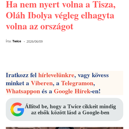
Ha nem nyert volna a Tisza,
Oláh Ibolya végleg elhagyta
volna az országot
-
Írta:
Twice
2026/06/09
Facebook
Pinterest
WhatsApp
Iratkozz fel
hírlevelünkre
, vagy kövess
minket a
Viberen
, a
Telegramon
,
Whatsappon
és a
Google Hírek
-en!
Állítsd be, hogy a Twice cikkeit mindig
az elsők között lásd a Google-ben