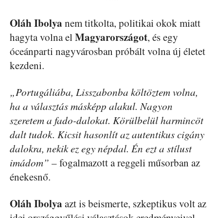
Oláh Ibolya
nem titkolta, politikai okok miatt
Magyarországot
hagyta volna el
, és egy
óceánparti nagyvárosban próbált volna új életet
kezdeni.
„Portugáliába, Lisszabonba költöztem volna,
ha a választás másképp alakul. Nagyon
szeretem a fado-dalokat. Körülbelül harmincöt
dalt tudok. Kicsit hasonlít az autentikus cigány
dalokra, nekik ez egy népdal. Én ezt a stílust
imádom”
– fogalmazott a reggeli műsorban az
énekesnő.
Oláh Ibolya
azt is beismerte, szkeptikus volt az
idei országgyűlési választások eredményeivel