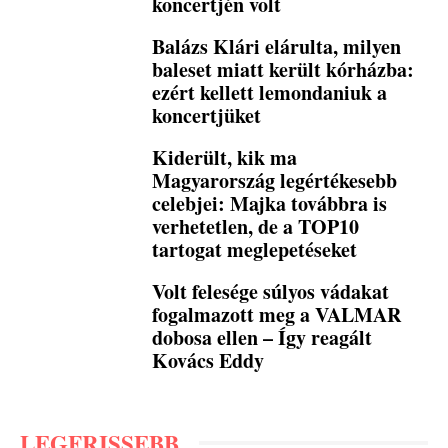
koncertjén volt
Balázs Klári elárulta, milyen
baleset miatt került kórházba:
ezért kellett lemondaniuk a
koncertjüket
Kiderült, kik ma
Magyarország legértékesebb
celebjei: Majka továbbra is
verhetetlen, de a TOP10
tartogat meglepetéseket
Volt felesége súlyos vádakat
fogalmazott meg a VALMAR
dobosa ellen – Így reagált
Kovács Eddy
LEGFRISSEBB