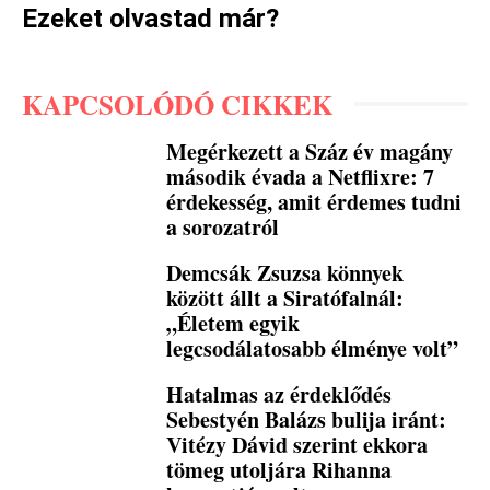
Ezeket olvastad már?
KAPCSOLÓDÓ CIKKEK
Megérkezett a Száz év magány
második évada a Netflixre: 7
érdekesség, amit érdemes tudni
a sorozatról
Demcsák Zsuzsa könnyek
között állt a Siratófalnál:
„Életem egyik
legcsodálatosabb élménye volt”
Hatalmas az érdeklődés
Sebestyén Balázs bulija iránt:
Vitézy Dávid szerint ekkora
tömeg utoljára Rihanna