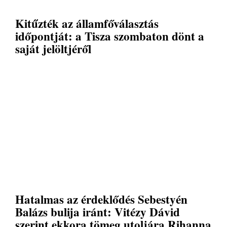
Kitűzték az államfőválasztás
időpontját: a Tisza szombaton dönt a
saját jelöltjéről
Hatalmas az érdeklődés Sebestyén
Balázs bulija iránt: Vitézy Dávid
szerint ekkora tömeg utoljára Rihanna