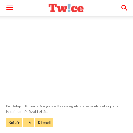
Kezdőlap
Bulvár
Megvan a Házasság első látásra első álompárja:
Fecső Judit és Szabi első...
Bulvár
TV
Kiemelt