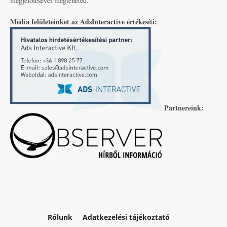
megjelölésével megteheted.
Média felületeinket az AdsInteractive értékesíti:
Partnereink:
Rólunk
Adatkezelési tájékoztató