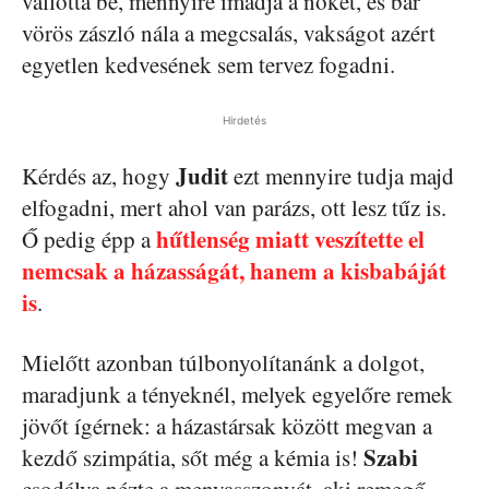
vallotta be, mennyire imádja a nőket, és bár
vörös zászló nála a megcsalás, vakságot azért
egyetlen kedvesének sem tervez fogadni.
Hirdetés
Judit
Kérdés az, hogy
ezt mennyire tudja majd
elfogadni, mert ahol van parázs, ott lesz tűz is.
hűtlenség miatt veszítette el
Ő pedig épp a
nemcsak a házasságát, hanem a kisbabáját
is
.
Mielőtt azonban túlbonyolítanánk a dolgot,
maradjunk a tényeknél, melyek egyelőre remek
jövőt ígérnek: a házastársak között megvan a
Szabi
kezdő szimpátia, sőt még a kémia is!
csodálva nézte a menyasszonyát, aki remegő