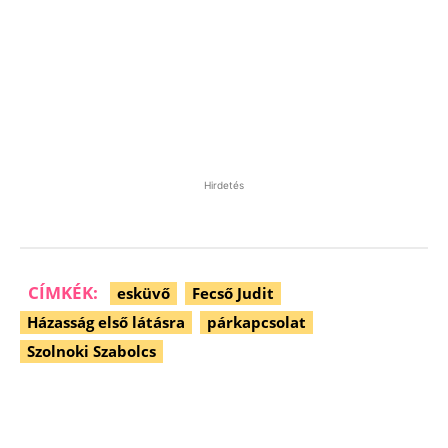
Hirdetés
CÍMKÉK:
esküvő
Fecső Judit
Házasság első látásra
párkapcsolat
Szolnoki Szabolcs
Facebook
Pinterest
WhatsApp