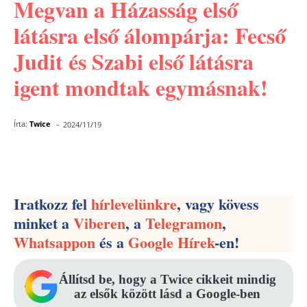
Megvan a Házasság első
látásra első álompárja: Fecső
Judit és Szabi első látásra
igent mondtak egymásnak!
-
Írta:
Twice
2024/11/19
Facebook
Pinterest
WhatsApp
Iratkozz fel
hírlevelünkre
, vagy kövess
minket a
Viberen
, a
Telegramon
,
Whatsappon
és a
Google Hírek
-en!
Állítsd be, hogy a Twice cikkeit mindig
az elsők között lásd a Google-ben