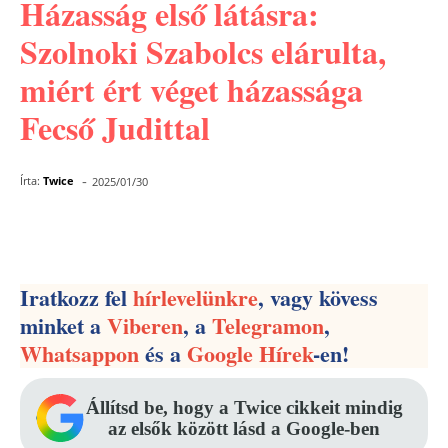
Házasság első látásra:
Szolnoki Szabolcs elárulta,
miért ért véget házassága
Fecső Judittal
-
Írta:
Twice
2025/01/30
Facebook
Pinterest
WhatsApp
Iratkozz fel
hírlevelünkre
, vagy kövess
minket a
Viberen
, a
Telegramon
,
Whatsappon
és a
Google Hírek
-en!
Állítsd be, hogy a Twice cikkeit mindig
az elsők között lásd a Google-ben