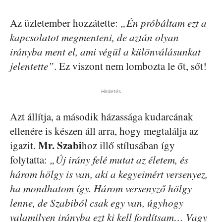
Az üzletember hozzátette:
„Én próbáltam ezt a
kapcsolatot megmenteni, de aztán olyan
irányba ment el, ami végül a különválásunkat
jelentette”
. Ez viszont nem lombozta le őt, sőt!
Hirdetés
Azt állítja, a második házassága kudarcának
ellenére is készen áll arra, hogy megtalálja az
Mr. Szabi
igazit.
hoz illő stílusában így
folytatta:
„Új irány felé mutat az életem, és
három hölgy is van, aki a kegyeimért versenyez,
ha mondhatom így. Három versenyző hölgy
lenne, de Szabiból csak egy van, úgyhogy
valamilyen irányba ezt ki kell fordítsam… Vagy