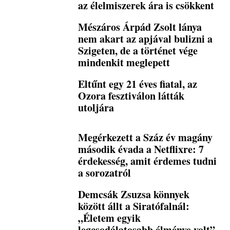
az élelmiszerek ára is csökkent
Mészáros Árpád Zsolt lánya
nem akart az apjával bulizni a
Szigeten, de a történet vége
mindenkit meglepett
Eltűnt egy 21 éves fiatal, az
Ozora fesztiválon látták
utoljára
Megérkezett a Száz év magány
második évada a Netflixre: 7
érdekesség, amit érdemes tudni
a sorozatról
Demcsák Zsuzsa könnyek
között állt a Siratófalnál:
„Életem egyik
legcsodálatosabb élménye volt”