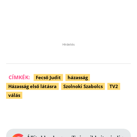
Hirdetés
CÍMKÉK:
Fecső Judit
házasság
Házasság első látásra
Szolnoki Szabolcs
TV2
válás
Facebook
Pinterest
WhatsApp