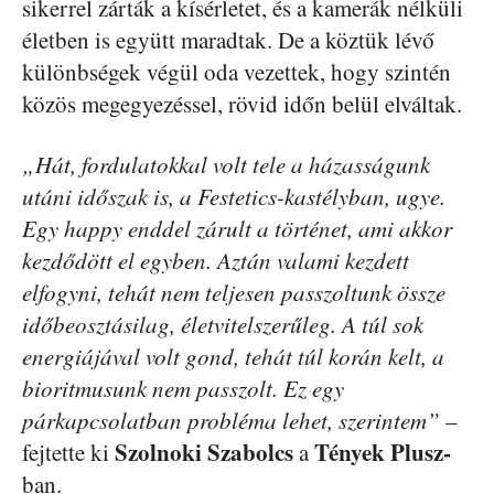
sikerrel zárták a kísérletet, és a kamerák nélküli
életben is együtt maradtak. De a köztük lévő
különbségek végül oda vezettek, hogy szintén
közös megegyezéssel, rövid időn belül elváltak.
„Hát, fordulatokkal volt tele a házasságunk
utáni időszak is, a Festetics-kastélyban, ugye.
Egy happy enddel zárult a történet, ami akkor
kezdődött el egyben. Aztán valami kezdett
elfogyni, tehát nem teljesen passzoltunk össze
időbeosztásilag, életvitelszerűleg. A túl sok
energiájával volt gond, tehát túl korán kelt, a
bioritmusunk nem passzolt. Ez egy
párkapcsolatban probléma lehet, szerintem”
–
Szolnoki Szabolcs
Tények Plusz-
fejtette ki
a
ban.