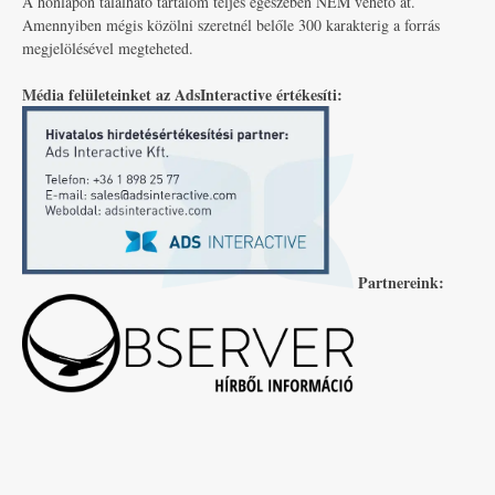
A honlapon található tartalom teljes egészében NEM vehető át.
Amennyiben mégis közölni szeretnél belőle 300 karakterig a forrás
megjelölésével megteheted.
Média felületeinket az AdsInteractive értékesíti:
Partnereink: