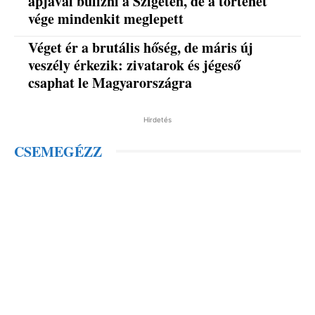
apjával bulizni a Szigeten, de a történet
vége mindenkit meglepett
Véget ér a brutális hőség, de máris új
veszély érkezik: zivatarok és jégeső
csaphat le Magyarországra
Hirdetés
CSEMEGÉZZ