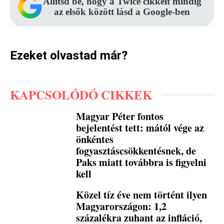
Állítsd be, hogy a Twice cikkeit mindig
az elsők között lásd a Google-ben
Ezeket olvastad már?
KAPCSOLÓDÓ CIKKEK
Magyar Péter fontos
bejelentést tett: mától vége az
önkéntes
fogyasztáscsökkentésnek, de
Paks miatt továbbra is figyelni
kell
Közel tíz éve nem történt ilyen
Magyarországon: 1,2
százalékra zuhant az infláció,