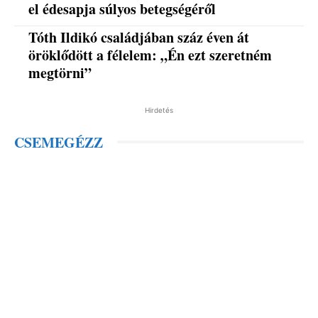
el édesapja súlyos betegségéről
Tóth Ildikó családjában száz éven át
öröklődött a félelem: „Én ezt szeretném
megtörni”
Hirdetés
CSEMEGÉZZ