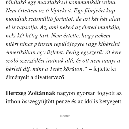
földlakó egy marslakóval kommunikált volna.
Nem értettem az ő léptékeit. Egy filmjéért kap
mondjuk százmillió forintot, de azt két hét alatt
el is tapsolja. Az, ami neked az életed munkája,
neki két hétig tart. Nem értette, hogy nekem
miért nincs pénzem repülőjegyre vagy kibérelni
Amerikában egy üzletet. Pedig egyszerű: öt évre
szóló szerződést íratnak alá, és ott nem annyi a
bérleti díj, mint a Teréz körúton.”
– fejtette ki
élményeit a divattervező.
Herczeg Zoltánnak
nagyon gyorsan fogyott az
itthon összegyűjtött pénze és az idő is ketyegett.
Hirdetés