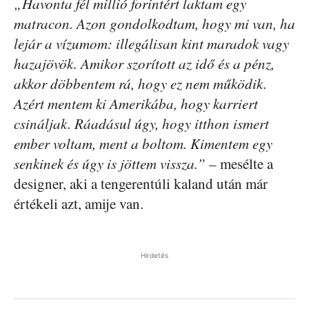
„Havonta fél millió forintért laktam egy
matracon. Azon gondolkodtam, hogy mi van, ha
lejár a vízumom: illegálisan kint maradok vagy
hazajövök. Amikor szorított az idő és a pénz,
akkor döbbentem rá, hogy ez nem működik.
Azért mentem ki Amerikába, hogy karriert
csináljak. Ráadásul úgy, hogy itthon ismert
ember voltam, ment a boltom. Kimentem egy
senkinek és úgy is jöttem vissza.”
– mesélte a
designer, aki a tengerentúli kaland után már
értékeli azt, amije van.
Hirdetés