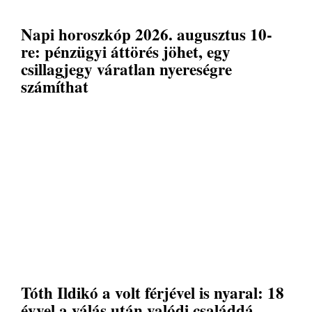
Napi horoszkóp 2026. augusztus 10-
re: pénzügyi áttörés jöhet, egy
csillagjegy váratlan nyereségre
számíthat
Tóth Ildikó a volt férjével is nyaral: 18
évvel a válás után valódi családdá