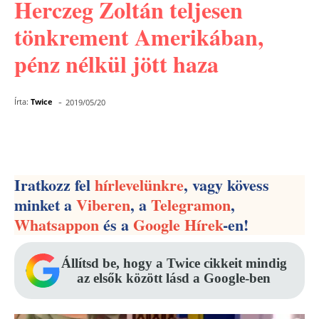
Herczeg Zoltán teljesen
tönkrement Amerikában,
pénz nélkül jött haza
-
Írta:
Twice
2019/05/20
Facebook
Pinterest
WhatsApp
Iratkozz fel
hírlevelünkre
, vagy kövess
minket a
Viberen
, a
Telegramon
,
Whatsappon
és a
Google Hírek
-en!
Állítsd be, hogy a Twice cikkeit mindig
az elsők között lásd a Google-ben