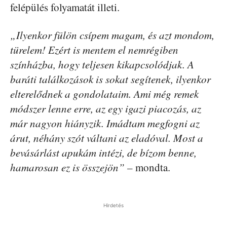
felépülés folyamatát illeti.
„Ilyenkor fülön csípem magam, és azt mondom,
türelem! Ezért is mentem el nemrégiben
színházba, hogy teljesen kikapcsolódjak. A
baráti találkozások is sokat segítenek, ilyenkor
elterelődnek a gondolataim. Ami még remek
módszer lenne erre, az egy igazi piacozás, az
már nagyon hiányzik. Imádtam megfogni az
árut, néhány szót váltani az eladóval. Most a
bevásárlást apukám intézi, de bízom benne,
hamarosan ez is összejön”
– mondta.
Hirdetés