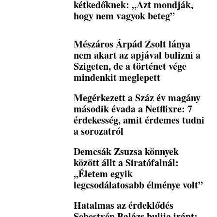
kétkedőknek: „Azt mondják,
hogy nem vagyok beteg”
Mészáros Árpád Zsolt lánya
nem akart az apjával bulizni a
Szigeten, de a történet vége
mindenkit meglepett
Megérkezett a Száz év magány
második évada a Netflixre: 7
érdekesség, amit érdemes tudni
a sorozatról
Demcsák Zsuzsa könnyek
között állt a Siratófalnál:
„Életem egyik
legcsodálatosabb élménye volt”
Hatalmas az érdeklődés
Sebestyén Balázs bulija iránt: