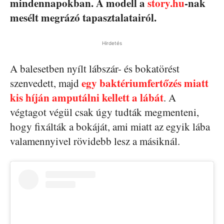
mindennapokban. A modell a
story.hu
-nak
mesélt megrázó tapasztalatairól.
Hirdetés
A balesetben nyílt lábszár- és bokatörést
egy baktériumfertőzés miatt
szenvedett, majd
kis híján amputálni kellett a lábát
. A
végtagot végül csak úgy tudták megmenteni,
hogy fixálták a bokáját, ami miatt az egyik lába
valamennyivel rövidebb lesz a másiknál.