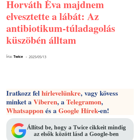
Horváth Éva majdnem
elvesztette a lábát: Az
antibiotikum-túladagolás
küszöbén álltam
-
Írta:
Twice
2025/05/13
Facebook
Pinterest
WhatsApp
Iratkozz fel
hírlevelünkre
, vagy kövess
minket a
Viberen
, a
Telegramon
,
Whatsappon
és a
Google Hírek
-en!
Állítsd be, hogy a Twice cikkeit mindig
az elsők között lásd a Google-ben