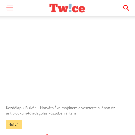
Kezdőlap
Bulvár
Horváth Éva majdnem elvesztette a lábát: Az
antibiotikum-túladagolás küszöbén álltam
Bulvár