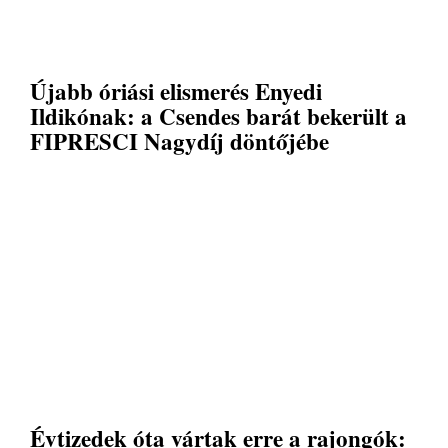
Újabb óriási elismerés Enyedi
Ildikónak: a Csendes barát bekerült a
FIPRESCI Nagydíj döntőjébe
Évtizedek óta vártak erre a rajongók: