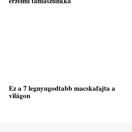
érzelmi támaszunkká
Ez a 7 legnyugodtabb macskafajta a
világon