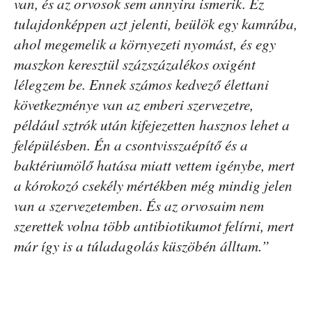
van, és az orvosok sem annyira ismerik. Ez
tulajdonképpen azt jelenti, beülök egy kamrába,
ahol megemelik a környezeti nyomást, és egy
maszkon keresztül százszázalékos oxigént
lélegzem be. Ennek számos kedvező élettani
következménye van az emberi szervezetre,
például sztrók után kifejezetten hasznos lehet a
felépülésben. Én a csontvisszaépítő és a
baktériumölő hatása miatt vettem igénybe, mert
a kórokozó csekély mértékben még mindig jelen
van a szervezetemben. És az orvosaim nem
szerettek volna több antibiotikumot felírni, mert
már így is a túladagolás küszöbén álltam.”