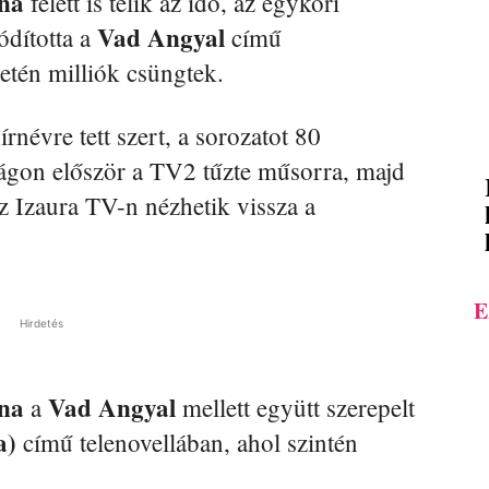
na
felett is telik az idő, az egykori
Vad Angyal
ódította a
című
etén milliók csüngtek.
rnévre tett szert, a sorozatot 80
zágon először a TV2 tűzte műsorra, majd
az Izaura TV-n nézhetik vissza a
E
Hirdetés
na
Vad Angyal
a
mellett együtt szerepelt
a)
című telenovellában, ahol szintén