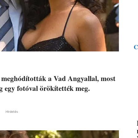
C
ot meghódították a Vad Angyallal, most
ig egy fotóval örökítették meg.
Hirdetés