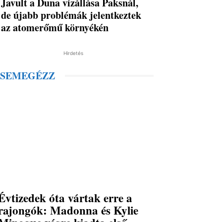
Javult a Duna vízállása Paksnál,
de újabb problémák jelentkeztek
az atomerőmű környékén
Hirdetés
SEMEGÉZZ
Évtizedek óta vártak erre a
rajongók: Madonna és Kylie