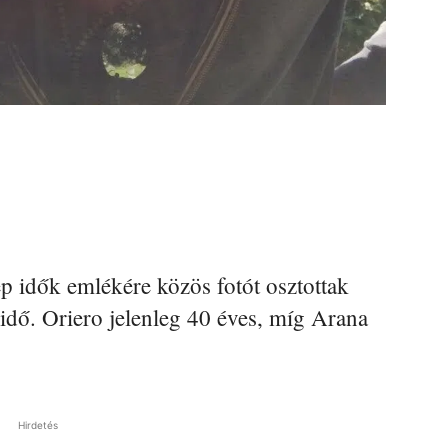
ép idők emlékére közös fotót osztottak
z idő. Oriero jelenleg 40 éves, míg Arana
Hirdetés