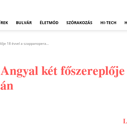
ÍREK
BULVÁR
ÉLETMÓD
SZÓRAKOZÁS
HI-TECH
plője 18 évvel a szappanopera...
 Angyal két főszereplője
tán
Pinterest
WhatsApp
Email