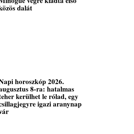
Minogue végre kiadta első
közös dalát
Napi horoszkóp 2026.
augusztus 8-ra: hatalmas
teher kerülhet le rólad, egy
csillagjegyre igazi aranynap
vár