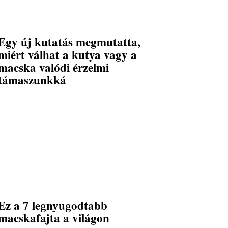
Egy új kutatás megmutatta,
miért válhat a kutya vagy a
macska valódi érzelmi
támaszunkká
Ez a 7 legnyugodtabb
macskafajta a világon