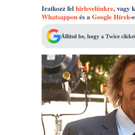
Iratkozz fel
hírlevelünkre
, vagy 
Whatsappon
és a
Google Hírek
-
Állítsd be, hogy a Twice cikke