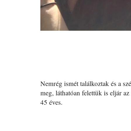
Nemrég ismét találkoztak és a sz
meg, láthatóan felettük is eljár a
45 éves.