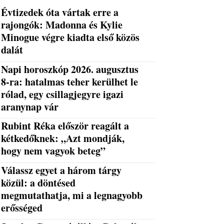
Évtizedek óta vártak erre a
rajongók: Madonna és Kylie
Minogue végre kiadta első közös
dalát
Napi horoszkóp 2026. augusztus
8-ra: hatalmas teher kerülhet le
rólad, egy csillagjegyre igazi
aranynap vár
Rubint Réka először reagált a
kétkedőknek: „Azt mondják,
hogy nem vagyok beteg”
Válassz egyet a három tárgy
közül: a döntésed
megmutathatja, mi a legnagyobb
erősséged