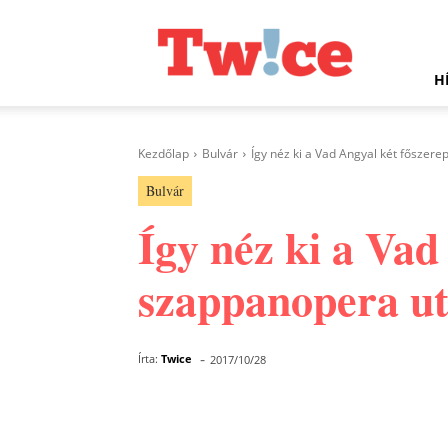
Twice.hu
H
Kezdőlap
Bulvár
Így néz ki a Vad Angyal két főszere
Bulvár
Így néz ki a Vad
szappanopera u
-
Írta:
Twice
2017/10/28
Facebook
Megosztás