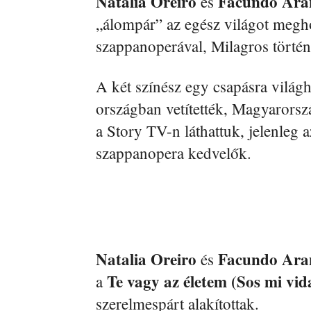
Natalia Oreiro
Facundo Ara
és
„álompár” az egész világot megh
szappanoperával, Milagros történ
A két színész egy csapásra világhí
országban vetítették, Magyarors
a Story TV-n láthattuk, jelenleg 
szappanopera kedvelők.
Natalia Oreiro
Facundo Ara
és
Te vagy az életem (Sos mi vid
a
szerelmespárt alakítottak.