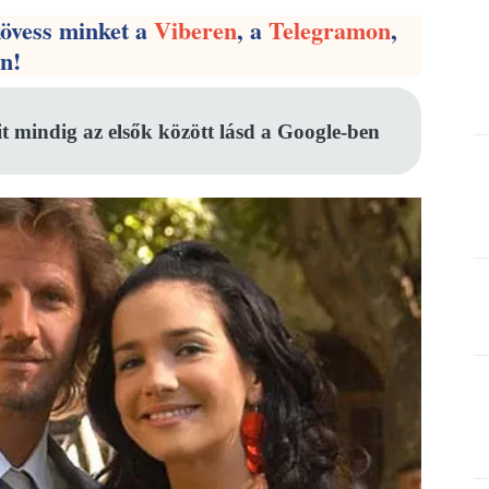
kövess minket a
Viberen
, a
Telegramon
,
en!
it mindig az elsők között lásd a Google-ben