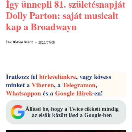
Így ünnepli 81. születésnapját
Dolly Parton: saját musicalt
kap a Broadwayn
-
Írta:
Bölöni Bálint
2026/07/08
Facebook
Pinterest
WhatsApp
Iratkozz fel
hírlevelünkre
, vagy kövess
minket a
Viberen
, a
Telegramon
,
Whatsappon
és a
Google Hírek
-en!
Állítsd be, hogy a Twice cikkeit mindig
az elsők között lásd a Google-ben