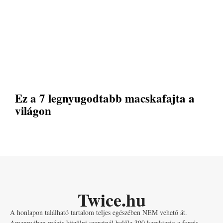
Ez a 7 legnyugodtabb macskafajta a
világon
Twice.hu
A honlapon található tartalom teljes egészében NEM vehető át.
Amennyiben mégis közölni szeretnél belőle 300 karakterig a forrás