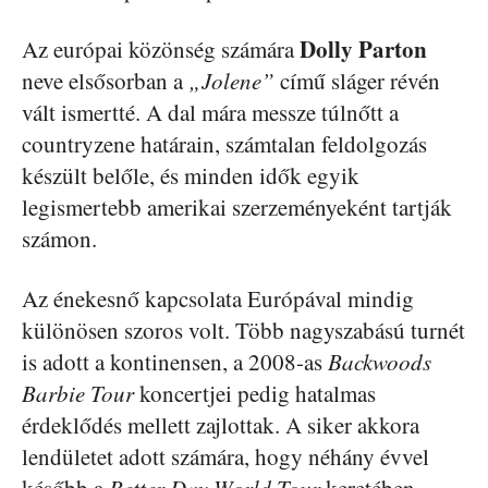
Dolly Parton
Az európai közönség számára
neve elsősorban a
„Jolene”
című sláger révén
vált ismertté. A dal mára messze túlnőtt a
countryzene határain, számtalan feldolgozás
készült belőle, és minden idők egyik
legismertebb amerikai szerzeményeként tartják
számon.
Az énekesnő kapcsolata Európával mindig
különösen szoros volt. Több nagyszabású turnét
is adott a kontinensen, a 2008-as
Backwoods
Barbie Tour
koncertjei pedig hatalmas
érdeklődés mellett zajlottak. A siker akkora
lendületet adott számára, hogy néhány évvel
később a
Better Day World Tour
keretében