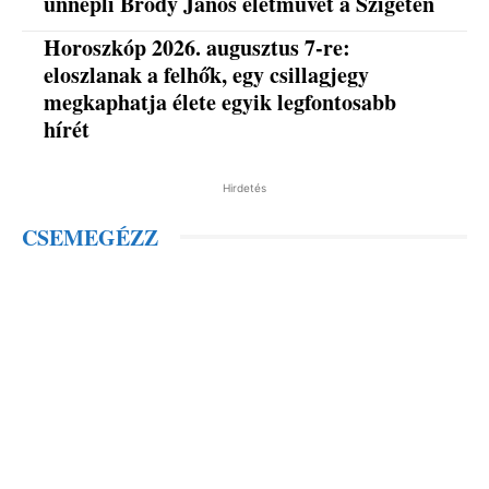
ünnepli Bródy János életművét a Szigeten
Horoszkóp 2026. augusztus 7-re:
eloszlanak a felhők, egy csillagjegy
megkaphatja élete egyik legfontosabb
hírét
Hirdetés
CSEMEGÉZZ