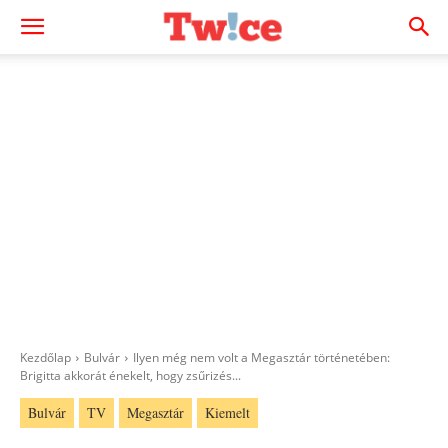
Kezdőlap
Bulvár
Ilyen még nem volt a Megasztár történetében:
Brigitta akkorát énekelt, hogy zsűrizés...
Bulvár
TV
Megasztár
Kiemelt