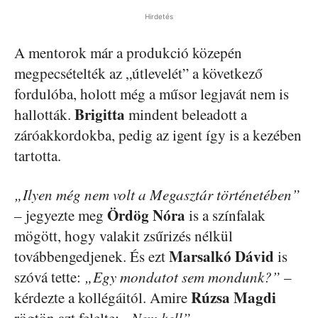
Hirdetés
A mentorok már a produkció közepén
megpecsételték az „útlevelét” a következő
fordulóba, holott még a műsor legjavát nem is
Brigitta
hallották.
mindent beleadott a
záróakkordokba, pedig az igent így is a kezében
tartotta.
„Ilyen még nem volt a Megasztár történetében”
Ördög Nóra
– jegyezte meg
is a színfalak
mögött, hogy valakit zsűrizés nélkül
Marsalkó Dávid
továbbengedjenek. És ezt
is
szóvá tette:
„Egy mondatot sem mondunk?”
–
Rúzsa Magdi
kérdezte a kollégáitól. Amire
rögtön azt felelte:
„Nem kell”
.