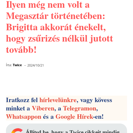
Ilyen még nem volt a
Megasztár történetében:
Brigitta akkorát énekelt,
hogy zsűrizés nélkül jutott
tovább!
-
Írta:
Twice
2024/10/21
Facebook
Pinterest
WhatsApp
Iratkozz fel
hírlevelünkre
, vagy kövess
minket a
Viberen
, a
Telegramon
,
Whatsappon
és a
Google Hírek
-en!
Állítsd be, hogy a Twice cikkeit mindig