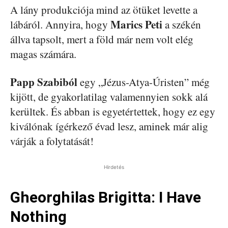
A lány produkciója mind az ötüket levette a
Marics Peti
lábáról. Annyira, hogy
a székén
állva tapsolt, mert a föld már nem volt elég
magas számára.
Papp Szabiból
egy „Jézus-Atya-Úristen” még
kijött, de gyakorlatilag valamennyien sokk alá
kerültek. És abban is egyetértettek, hogy ez egy
kiválónak ígérkező évad lesz, aminek már alig
várják a folytatását!
Hirdetés
Gheorghilas Brigitta: I Have
Nothing