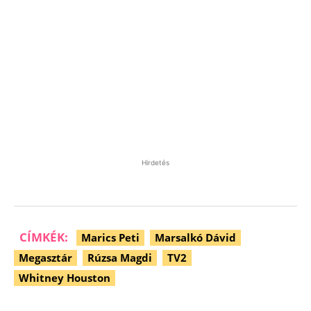
Hirdetés
CÍMKÉK:
Marics Peti
Marsalkó Dávid
Megasztár
Rúzsa Magdi
TV2
Whitney Houston