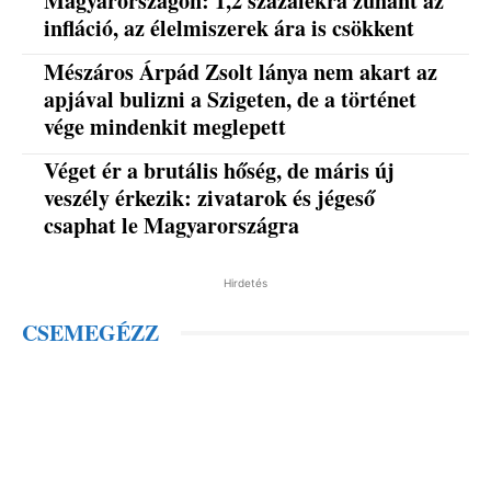
Magyarországon: 1,2 százalékra zuhant az
infláció, az élelmiszerek ára is csökkent
Mészáros Árpád Zsolt lánya nem akart az
apjával bulizni a Szigeten, de a történet
vége mindenkit meglepett
Véget ér a brutális hőség, de máris új
veszély érkezik: zivatarok és jégeső
csaphat le Magyarországra
Hirdetés
CSEMEGÉZZ