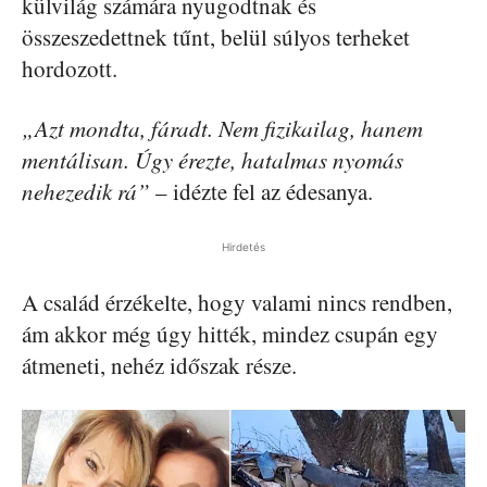
külvilág számára nyugodtnak és
összeszedettnek tűnt, belül súlyos terheket
hordozott.
„Azt mondta, fáradt. Nem fizikailag, hanem
mentálisan. Úgy érezte, hatalmas nyomás
nehezedik rá”
– idézte fel az édesanya.
Hirdetés
A család érzékelte, hogy valami nincs rendben,
ám akkor még úgy hitték, mindez csupán egy
átmeneti, nehéz időszak része.