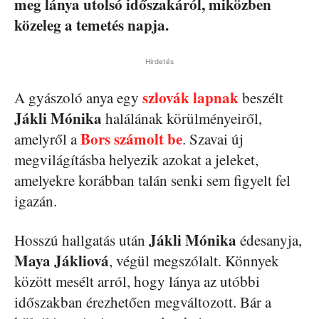
meg lánya utolsó időszakáról, miközben
közeleg a temetés napja.
Hirdetés
szlovák lapnak
A gyászoló anya egy
beszélt
Jákli Mónika
halálának körülményeiről,
Bors számolt be
amelyről a
. Szavai új
megvilágításba helyezik azokat a jeleket,
amelyekre korábban talán senki sem figyelt fel
igazán.
Jákli Mónika
Hosszú hallgatás után
édesanyja,
Maya Jákliová
, végül megszólalt. Könnyek
között mesélt arról, hogy lánya az utóbbi
időszakban érezhetően megváltozott. Bár a