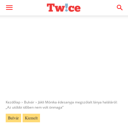
Kezdőlap
Bulvár
Jákli Mónika édesanyja megszólalt lánya haláláról:
„Az utóbbi időben nem volt önmaga”
Bulvár
Kiemelt