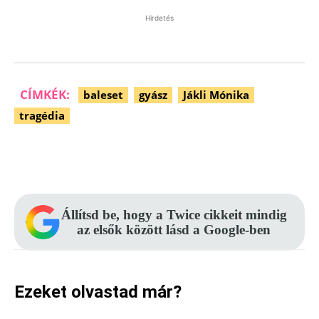
Hirdetés
CÍMKÉK:
baleset
gyász
Jákli Mónika
tragédia
Facebook
Pinterest
WhatsApp
Állítsd be, hogy a Twice cikkeit mindig
az elsők között lásd a Google-ben
Ezeket olvastad már?