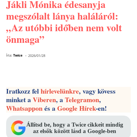
Jákli Mónika édesanyja
megszólalt lánya haláláról:
„Az utóbbi időben nem volt
önmaga”
-
Írta:
Twice
2026/01/28
Facebook
Pinterest
WhatsApp
Iratkozz fel
hírlevelünkre
, vagy kövess
minket a
Viberen
, a
Telegramon
,
Whatsappon
és a
Google Hírek
-en!
Állítsd be, hogy a Twice cikkeit mindig
az elsők között lásd a Google-ben