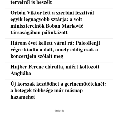
terveiről is beszélt
Orbán Viktor lett a szerbiai fesztivál
egyik legnagyobb sztárja: a volt
miniszterelnök Boban Marković
társaságában pálinkázott
Három évet kellett várni rá: PaleoBenji
végre kiadta a dalt, amely eddig csak a
koncertjein szólalt meg
Hujber Ferenc elárulta, miért költözött
Angliába
Új korszak kezdődhet a gerincműtéteknél:
a betegek többsége már másnap
hazamehet
Hirdetés