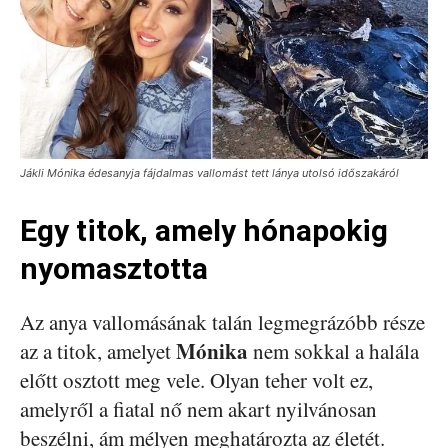
Jákli Mónika édesanyja fájdalmas vallomást tett lánya utolsó időszakáról
Egy titok, amely hónapokig
nyomasztotta
Az anya vallomásának talán legmegrázóbb része
Mónika
az a titok, amelyet
nem sokkal a halála
előtt osztott meg vele. Olyan teher volt ez,
amelyről a fiatal nő nem akart nyilvánosan
beszélni, ám mélyen meghatározta az életét.