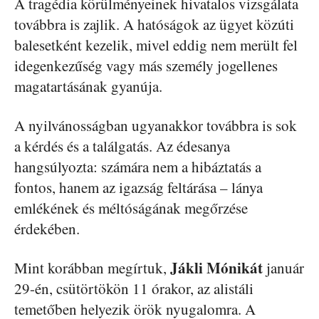
A tragédia körülményeinek hivatalos vizsgálata
továbbra is zajlik. A hatóságok az ügyet közúti
balesetként kezelik, mivel eddig nem merült fel
idegenkezűség vagy más személy jogellenes
magatartásának gyanúja.
A nyilvánosságban ugyanakkor továbbra is sok
a kérdés és a találgatás. Az édesanya
hangsúlyozta: számára nem a hibáztatás a
fontos, hanem az igazság feltárása – lánya
emlékének és méltóságának megőrzése
érdekében.
Jákli Mónikát
Mint korábban megírtuk,
január
29-én, csütörtökön 11 órakor, az alistáli
temetőben helyezik örök nyugalomra. A