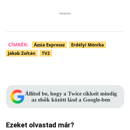
Hirdetés
CÍMKÉK:
Ázsia Expressz
Erdélyi Mónika
Jákob Zoltán
TV2
Facebook
Pinterest
WhatsApp
Állítsd be, hogy a Twice cikkeit mindig
az elsők között lásd a Google-ben
Ezeket olvastad már?