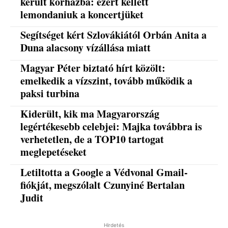
került kórházba: ezért kellett
lemondaniuk a koncertjüket
Segítséget kért Szlovákiától Orbán Anita a
Duna alacsony vízállása miatt
Magyar Péter biztató hírt közölt:
emelkedik a vízszint, tovább működik a
paksi turbina
Kiderült, kik ma Magyarország
legértékesebb celebjei: Majka továbbra is
verhetetlen, de a TOP10 tartogat
meglepetéseket
Letiltotta a Google a Védvonal Gmail-
fiókját, megszólalt Czunyiné Bertalan
Judit
Hirdetés