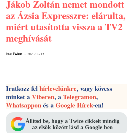
Jákob Zoltán nemet mondott
az Ázsia Expresszre: elárulta,
miért utasította vissza a TV2
meghívását
-
Írta:
Twice
2025/05/13
Facebook
Pinterest
WhatsApp
Iratkozz fel
hírlevelünkre
, vagy kövess
minket a
Viberen
, a
Telegramon
,
Whatsappon
és a
Google Hírek
-en!
Állítsd be, hogy a Twice cikkeit mindig
az elsők között lásd a Google-ben