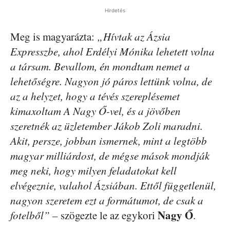
Hirdetés
Meg is magyarázta:
„Hívtak az Ázsia
Expresszbe, ahol Erdélyi Mónika lehetett volna
a társam. Bevallom, én mondtam nemet a
lehetőségre. Nagyon jó páros lettünk volna, de
az a helyzet, hogy a tévés szereplésemet
kimaxoltam A Nagy Ő-vel, és a jövőben
szeretnék az üzletember Jákob Zoli maradni.
Akit, persze, jobban ismernek, mint a legtöbb
magyar milliárdost, de mégse mások mondják
meg neki, hogy milyen feladatokat kell
elvégeznie, valahol Ázsiában. Ettől függetlenül,
nagyon szeretem ezt a formátumot, de csak a
Nagy Ő
fotelből”
– szögezte le az egykori
.