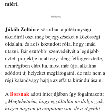
miért.
Hirdetés
Jákób Zoltán
elsősorban a jótékonysági
akcióiról oszt meg bejegyzéseket a közösségi
oldalain, és az is köztudott róla, hogy imád
utazni. Bár ezutóbbi szenvedélyét a legújabb
üzleti projektje miatt egy ideig felfüggesztette,
nemrégiben elárulta, most már újra alkalma
adódott új helyeket meglátogatni, de már nem a
régi kalandvágy hajtja az effajta kirándulásain.
Borsnak
A
adott interjújában így fogalmazott:
„Megtehetném, hogy egyáltalán ne dolgozzak,
hiszen nagyon jó csapatom van, de a régebbi