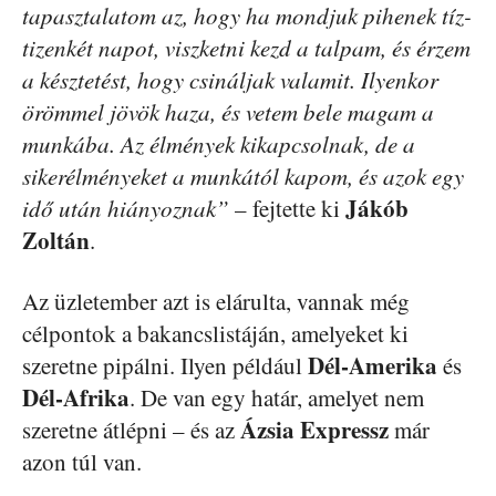
tapasztalatom az, hogy ha mondjuk pihenek tíz-
tizenkét napot, viszketni kezd a talpam, és érzem
a késztetést, hogy csináljak valamit. Ilyenkor
örömmel jövök haza, és vetem bele magam a
munkába. Az élmények kikapcsolnak, de a
sikerélményeket a munkától kapom, és azok egy
Jákób
idő után hiányoznak”
– fejtette ki
Zoltán
.
Az üzletember azt is elárulta, vannak még
célpontok a bakancslistáján, amelyeket ki
Dél-Amerika
szeretne pipálni. Ilyen például
és
Dél-Afrika
. De van egy határ, amelyet nem
Ázsia Expressz
szeretne átlépni – és az
már
azon túl van.