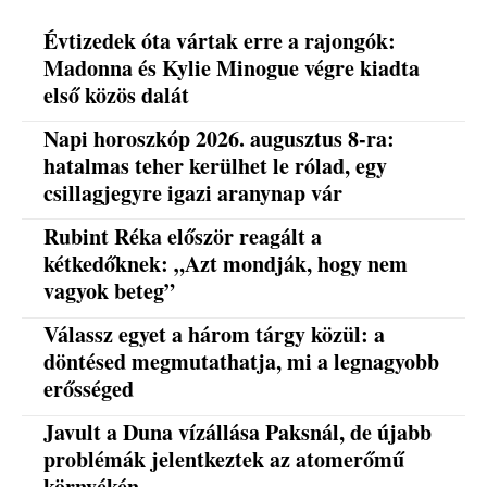
Évtizedek óta vártak erre a rajongók:
Madonna és Kylie Minogue végre kiadta
első közös dalát
Napi horoszkóp 2026. augusztus 8-ra:
hatalmas teher kerülhet le rólad, egy
csillagjegyre igazi aranynap vár
Rubint Réka először reagált a
kétkedőknek: „Azt mondják, hogy nem
vagyok beteg”
Válassz egyet a három tárgy közül: a
döntésed megmutathatja, mi a legnagyobb
erősséged
Javult a Duna vízállása Paksnál, de újabb
problémák jelentkeztek az atomerőmű
környékén