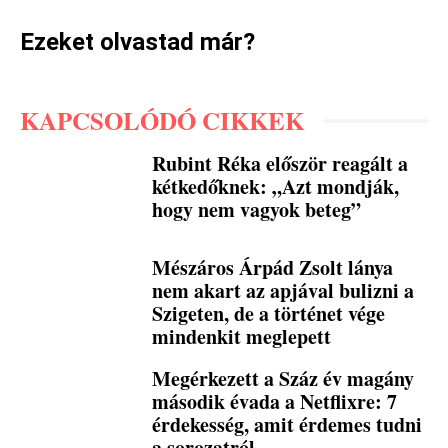
Ezeket olvastad már?
KAPCSOLÓDÓ CIKKEK
Rubint Réka először reagált a
kétkedőknek: „Azt mondják,
hogy nem vagyok beteg”
Mészáros Árpád Zsolt lánya
nem akart az apjával bulizni a
Szigeten, de a történet vége
mindenkit meglepett
Megérkezett a Száz év magány
második évada a Netflixre: 7
érdekesség, amit érdemes tudni
a sorozatról