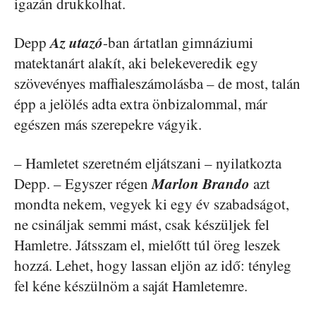
igazán drukkolhat.
Az utazó
Depp
-ban ártatlan gimnáziumi
matektanárt alakít, aki belekeveredik egy
szövevényes maffialeszámolásba – de most, talán
épp a jelölés adta extra önbizalommal, már
egészen más szerepekre vágyik.
– Hamletet szeretném eljátszani – nyilatkozta
Marlon Brando
Depp. – Egyszer régen
azt
mondta nekem, vegyek ki egy év szabadságot,
ne csináljak semmi mást, csak készüljek fel
Hamletre. Játsszam el, mielőtt túl öreg leszek
hozzá. Lehet, hogy lassan eljön az idő: tényleg
fel kéne készülnöm a saját Hamletemre.