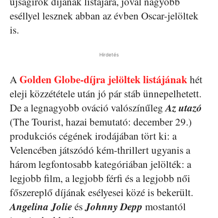
újságírók díjának listájára, jóval nagyobb
eséllyel lesznek abban az évben Oscar-jelöltek
is.
Hirdetés
Golden Globe-díjra jelöltek listájának
A
hét
eleji közzététele után jó pár stáb ünnepelhetett.
Az utazó
De a legnagyobb ováció valószínűleg
(The Tourist, hazai bemutató: december 29.)
produkciós cégének irodájában tört ki: a
Velencében játszódó kém-thrillert ugyanis a
három legfontosabb kategóriában jelölték: a
legjobb film, a legjobb férfi és a legjobb női
főszereplő díjának esélyesei közé is bekerült.
Angelina Jolie
Johnny Depp
és
mostantól