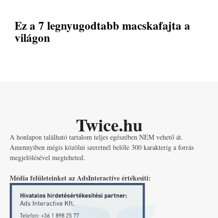
Ez a 7 legnyugodtabb macskafajta a
világon
Twice.hu
A honlapon található tartalom teljes egészében NEM vehető át.
Amennyiben mégis közölni szeretnél belőle 300 karakterig a forrás
megjelölésével megteheted.
Média felületeinket az AdsInteractive értékesíti: