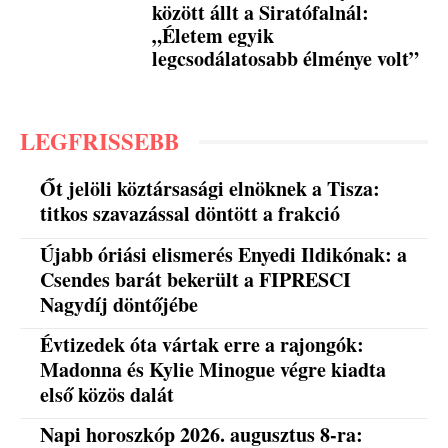
között állt a Siratófalnál:
„Életem egyik
legcsodálatosabb élménye volt”
LEGFRISSEBB
Őt jelöli köztársasági elnöknek a Tisza:
titkos szavazással döntött a frakció
Újabb óriási elismerés Enyedi Ildikónak: a
Csendes barát bekerült a FIPRESCI
Nagydíj döntőjébe
Évtizedek óta vártak erre a rajongók:
Madonna és Kylie Minogue végre kiadta
első közös dalát
Napi horoszkóp 2026. augusztus 8-ra: