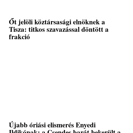
Őt jelöli köztársasági elnöknek a
Tisza: titkos szavazással döntött a
frakció
Újabb óriási elismerés Enyedi
Ildikónak: a Csendes barát bekerült a