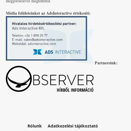
megjelölésével megteheted.
Média felületeinket az AdsInteractive értékesíti:
Partnereink:
Rólunk
Adatkezelési tájékoztató