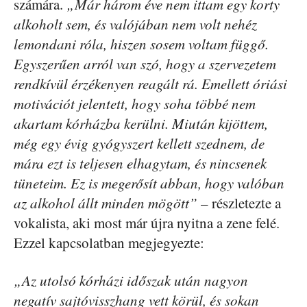
számára.
„Már három éve nem ittam egy korty
alkoholt sem, és valójában nem volt nehéz
lemondani róla, hiszen sosem voltam függő.
Egyszerűen arról van szó, hogy a szervezetem
rendkívül érzékenyen reagált rá. Emellett óriási
motivációt jelentett, hogy soha többé nem
akartam kórházba kerülni. Miután kijöttem,
még egy évig gyógyszert kellett szednem, de
mára ezt is teljesen elhagytam, és nincsenek
tüneteim. Ez is megerősít abban, hogy valóban
az alkohol állt minden mögött”
– részletezte a
vokalista, aki most már újra nyitna a zene felé.
Ezzel kapcsolatban megjegyezte:
„Az utolsó kórházi időszak után nagyon
negatív sajtóvisszhang vett körül, és sokan