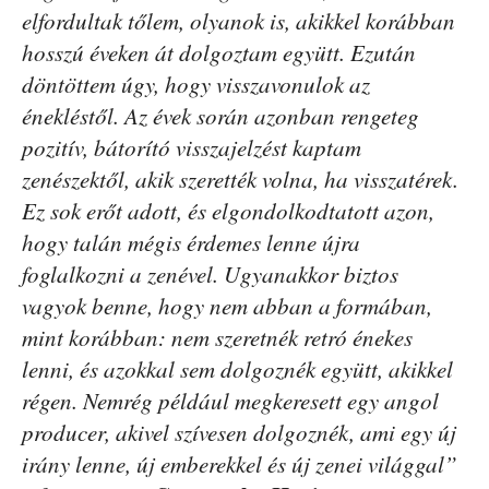
elfordultak tőlem, olyanok is, akikkel korábban
hosszú éveken át dolgoztam együtt. Ezután
döntöttem úgy, hogy visszavonulok az
énekléstől. Az évek során azonban rengeteg
pozitív, bátorító visszajelzést kaptam
zenészektől, akik szerették volna, ha visszatérek.
Ez sok erőt adott, és elgondolkodtatott azon,
hogy talán mégis érdemes lenne újra
foglalkozni a zenével. Ugyanakkor biztos
vagyok benne, hogy nem abban a formában,
mint korábban: nem szeretnék retró énekes
lenni, és azokkal sem dolgoznék együtt, akikkel
régen. Nemrég például megkeresett egy angol
producer, akivel szívesen dolgoznék, ami egy új
irány lenne, új emberekkel és új zenei világgal”