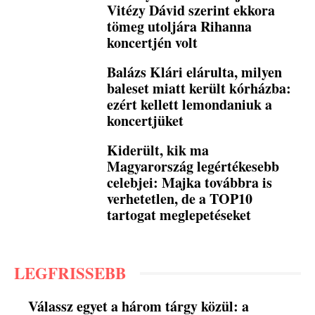
Vitézy Dávid szerint ekkora
tömeg utoljára Rihanna
koncertjén volt
Balázs Klári elárulta, milyen
baleset miatt került kórházba:
ezért kellett lemondaniuk a
koncertjüket
Kiderült, kik ma
Magyarország legértékesebb
celebjei: Majka továbbra is
verhetetlen, de a TOP10
tartogat meglepetéseket
LEGFRISSEBB
Válassz egyet a három tárgy közül: a