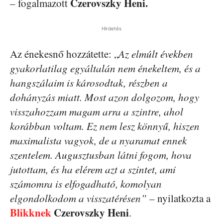
Czerovszky Heni.
– fogalmazott
Hirdetés
Az énekesnő hozzátette: „
Az elmúlt években
gyakorlatilag egyáltalán nem énekeltem, és a
hangszálaim is károsodtak, részben a
dohányzás miatt. Most azon dolgozom, hogy
visszahozzam magam arra a szintre, ahol
korábban voltam. Ez nem lesz könnyű, hiszen
maximalista vagyok, de a nyaramat ennek
szentelem. Augusztusban látni fogom, hova
jutottam, és ha elérem azt a szintet, ami
számomra is elfogadható, komolyan
elgondolkodom a visszatérésen”
– nyilatkozta a
Blikknek
Czerovszky Heni
.