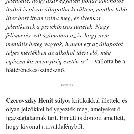
jelentette, hogy akár egyetlen pohár alkoholos
italtól is olyan állapotba kerültem, mintha több
liter bort ittam volna meg, és ilyenkor
jelentkeztek a pszichózisos tünetek. Nagy
felismerés volt számomra az is, hogy nem
mentális beteg vagyok, hanem ezt az állapotot
teljes mértékben az alkohol idézi elő, még
egészen kis mennyiség esetén is”
– vallotta be a
háttérénekes-színésznő.
Hirdetés
Czerovszky Henit
súlyos kritikákkal illették, és
olyan jelzőkkel bélyegezték meg, amelyeket ő
igazságtalannak tart. Emiatt is döntött amellett,
hogy kivonul a rivaldafényből.