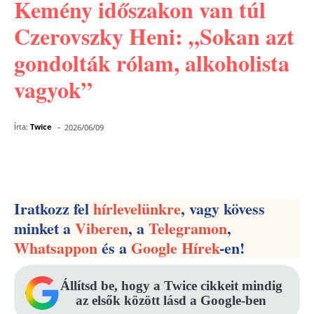
Kemény időszakon van túl
Czerovszky Heni: „Sokan azt
gondolták rólam, alkoholista
vagyok”
-
Írta:
Twice
2026/06/09
Facebook
Pinterest
WhatsApp
Iratkozz fel
hírlevelünkre
, vagy kövess
minket a
Viberen
, a
Telegramon
,
Whatsappon
és a
Google Hírek
-en!
Állítsd be, hogy a Twice cikkeit mindig
az elsők között lásd a Google-ben