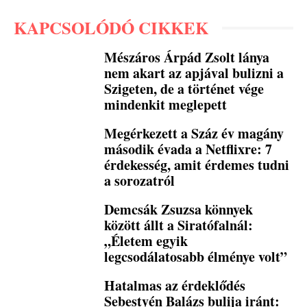
KAPCSOLÓDÓ CIKKEK
Mészáros Árpád Zsolt lánya
nem akart az apjával bulizni a
Szigeten, de a történet vége
mindenkit meglepett
Megérkezett a Száz év magány
második évada a Netflixre: 7
érdekesség, amit érdemes tudni
a sorozatról
Demcsák Zsuzsa könnyek
között állt a Siratófalnál:
„Életem egyik
legcsodálatosabb élménye volt”
Hatalmas az érdeklődés
Sebestyén Balázs bulija iránt: