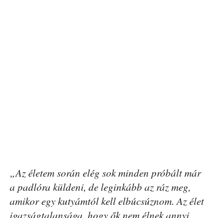
„Az életem során elég sok minden próbált már
a padlóra küldeni, de leginkább az ráz meg,
amikor egy kutyámtól kell elbúcsúznom. Az élet
igazságtalansága, hogy ők nem élnek annyi