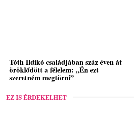
Tóth Ildikó családjában száz éven át
öröklődött a félelem: „Én ezt
szeretném megtörni”
EZ IS ÉRDEKELHET