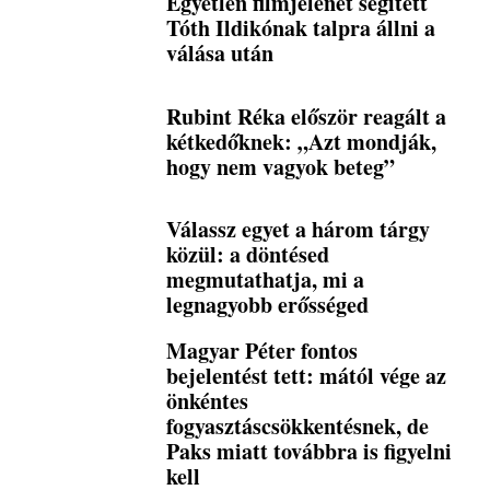
Egyetlen filmjelenet segített
Tóth Ildikónak talpra állni a
válása után
Rubint Réka először reagált a
kétkedőknek: „Azt mondják,
hogy nem vagyok beteg”
Válassz egyet a három tárgy
közül: a döntésed
megmutathatja, mi a
legnagyobb erősséged
Magyar Péter fontos
bejelentést tett: mától vége az
önkéntes
fogyasztáscsökkentésnek, de
Paks miatt továbbra is figyelni
kell