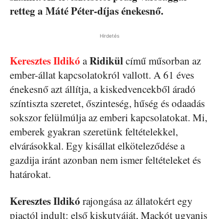
retteg a Máté Péter-díjas énekesnő.
Hirdetés
Keresztes Ildikó
Ridikül
a
című műsorban az
ember-állat kapcsolatokról vallott. A 61 éves
énekesnő azt állítja, a kiskedvencekből áradó
színtiszta szeretet, őszinteség, hűség és odaadás
sokszor felülmúlja az emberi kapcsolatokat. Mi,
emberek gyakran szeretünk feltételekkel,
elvárásokkal. Egy kisállat elköteleződése a
gazdija iránt azonban nem ismer feltételeket és
határokat.
Keresztes Ildikó
rajongása az állatokért egy
piactól indult: első kiskutyáját, Mackót ugyanis