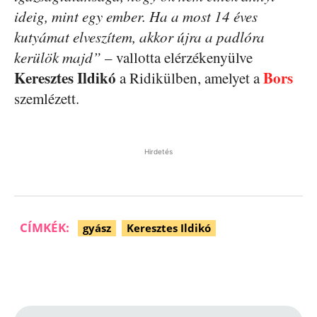
ideig, mint egy ember. Ha a most 14 éves
kutyámat elveszítem, akkor újra a padlóra
kerülök majd”
– vallotta elérzékenyülve
Keresztes Ildikó
Bors
a Ridikülben, amelyet a
szemlézett.
Hirdetés
CÍMKÉK:
gyász
Keresztes Ildikó
Facebook
Pinterest
WhatsApp