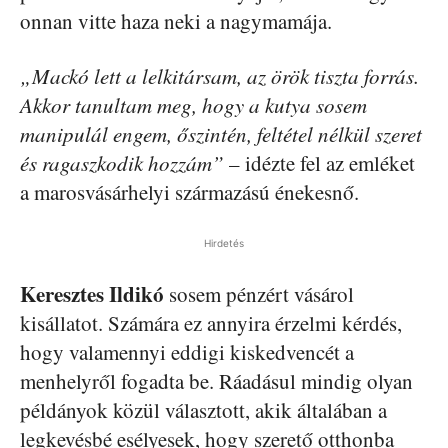
onnan vitte haza neki a nagymamája.
„Mackó lett a lelkitársam, az örök tiszta forrás.
Akkor tanultam meg, hogy a kutya sosem
manipulál engem, őszintén, feltétel nélkül szeret
és ragaszkodik hozzám”
– idézte fel az emléket
a marosvásárhelyi származású énekesnő.
Hirdetés
Keresztes Ildikó
sosem pénzért vásárol
kisállatot. Számára ez annyira érzelmi kérdés,
hogy valamennyi eddigi kiskedvencét a
menhelyről fogadta be. Ráadásul mindig olyan
példányok közül választott, akik általában a
legkevésbé esélyesek, hogy szerető otthonba