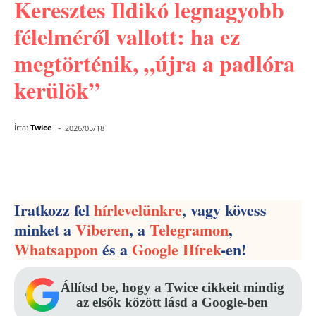
Keresztes Ildikó legnagyobb
félelméről vallott: ha ez
megtörténik, „újra a padlóra
kerülök”
-
Írta:
Twice
2026/05/18
Facebook
Pinterest
WhatsApp
Iratkozz fel
hírlevelünkre
, vagy kövess
minket a
Viberen
, a
Telegramon
,
Whatsappon
és a
Google Hírek
-en!
Állítsd be, hogy a Twice cikkeit mindig
az elsők között lásd a Google-ben