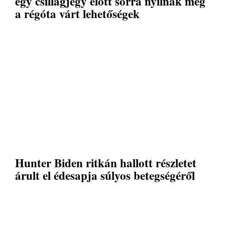
egy csillagjegy előtt sorra nyílnak meg
a régóta várt lehetőségek
Hunter Biden ritkán hallott részletet
árult el édesapja súlyos betegségéről