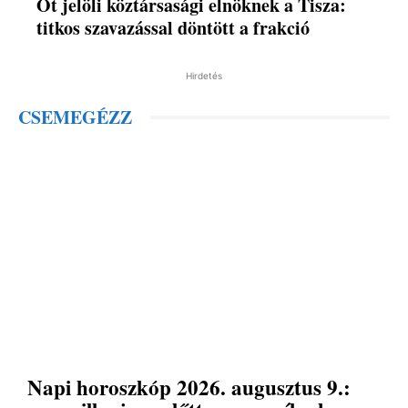
Őt jelöli köztársasági elnöknek a Tisza:
titkos szavazással döntött a frakció
Hirdetés
CSEMEGÉZZ
Napi horoszkóp 2026. augusztus 9.: