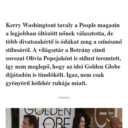
Kerry Washingtont tavaly a People magazin
a legjobban öltözött nőnek választotta, de
több divatszakértő is ódákat zeng a színésznő
stílusáról. A világsztár a Botrány című
sorozat Olivia Popejaként is stílust teremtett,
így nem meglepő, hogy az idei Golden Globe
díjátadón is tündökölt. Igaz, nem csak
gyönyörű hófehér ruhája miatt.
Hirdetés