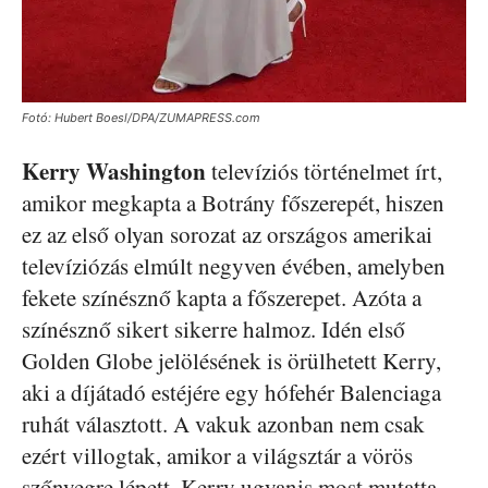
Fotó: Hubert Boesl/DPA/ZUMAPRESS.com
Kerry Washington
televíziós történelmet írt,
amikor megkapta a Botrány főszerepét, hiszen
ez az első olyan sorozat az országos amerikai
televíziózás elmúlt negyven évében, amelyben
fekete színésznő kapta a főszerepet. Azóta a
színésznő sikert sikerre halmoz. Idén első
Golden Globe jelölésének is örülhetett Kerry,
aki a díjátadó estéjére egy hófehér Balenciaga
ruhát választott. A vakuk azonban nem csak
ezért villogtak, amikor a világsztár a vörös
szőnyegre lépett. Kerry ugyanis most mutatta