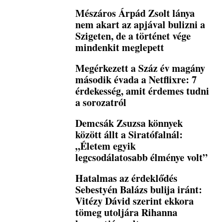
Mészáros Árpád Zsolt lánya
nem akart az apjával bulizni a
Szigeten, de a történet vége
mindenkit meglepett
Megérkezett a Száz év magány
második évada a Netflixre: 7
érdekesség, amit érdemes tudni
a sorozatról
Demcsák Zsuzsa könnyek
között állt a Siratófalnál:
„Életem egyik
legcsodálatosabb élménye volt”
Hatalmas az érdeklődés
Sebestyén Balázs bulija iránt:
Vitézy Dávid szerint ekkora
tömeg utoljára Rihanna