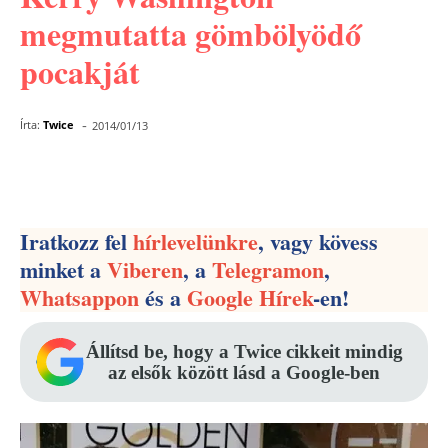
megmutatta gömbölyödő
pocakját
-
Írta:
Twice
2014/01/13
Facebook
Pinterest
WhatsApp
Iratkozz fel
hírlevelünkre
, vagy kövess
minket a
Viberen
, a
Telegramon
,
Whatsappon
és a
Google Hírek
-en!
Állítsd be, hogy a Twice cikkeit mindig
az elsők között lásd a Google-ben