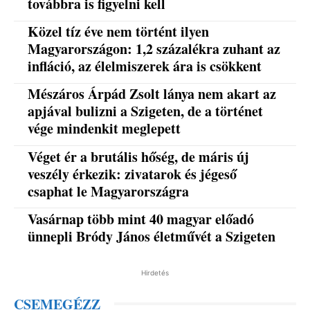
továbbra is figyelni kell
Közel tíz éve nem történt ilyen
Magyarországon: 1,2 százalékra zuhant az
infláció, az élelmiszerek ára is csökkent
Mészáros Árpád Zsolt lánya nem akart az
apjával bulizni a Szigeten, de a történet
vége mindenkit meglepett
Véget ér a brutális hőség, de máris új
veszély érkezik: zivatarok és jégeső
csaphat le Magyarországra
Vasárnap több mint 40 magyar előadó
ünnepli Bródy János életművét a Szigeten
Hirdetés
CSEMEGÉZZ