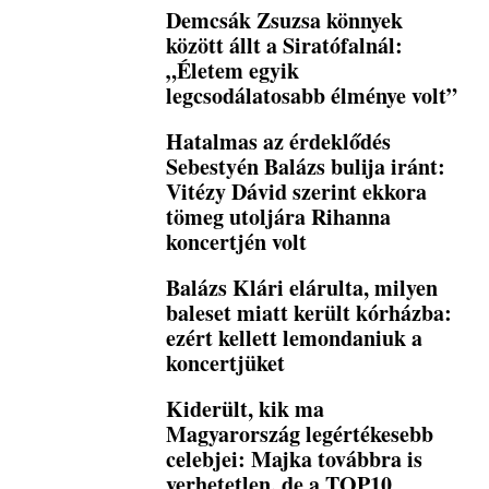
Demcsák Zsuzsa könnyek
között állt a Siratófalnál:
„Életem egyik
legcsodálatosabb élménye volt”
Hatalmas az érdeklődés
Sebestyén Balázs bulija iránt:
Vitézy Dávid szerint ekkora
tömeg utoljára Rihanna
koncertjén volt
Balázs Klári elárulta, milyen
baleset miatt került kórházba:
ezért kellett lemondaniuk a
koncertjüket
Kiderült, kik ma
Magyarország legértékesebb
celebjei: Majka továbbra is
verhetetlen, de a TOP10