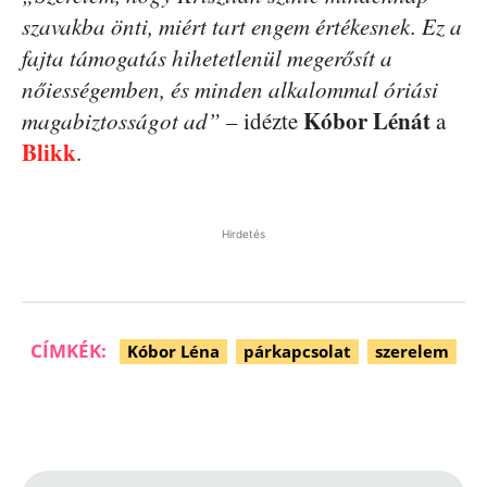
szavakba önti, miért tart engem értékesnek. Ez a
fajta támogatás hihetetlenül megerősít a
nőiességemben, és minden alkalommal óriási
Kóbor Lénát
magabiztosságot ad”
– idézte
a
Blikk
.
Hirdetés
CÍMKÉK:
Kóbor Léna
párkapcsolat
szerelem
Facebook
Pinterest
WhatsApp