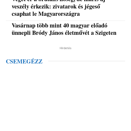
veszély érkezik: zivatarok és jégeső
csaphat le Magyarországra
Vasárnap több mint 40 magyar előadó
ünnepli Bródy János életművét a Szigeten
Hirdetés
CSEMEGÉZZ