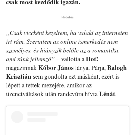
csak most kezdődik igazán.
Hirdetés
„Csak viccként kezeltem, ha valaki az interneten
írt rám. Szerintem az online ismerkedés nem
személyes, és hiányzik belőle az a romantika,
Hot!
ami ránk jellemző”
– vallotta a
Kóbor János
Balogh
magazinnak
lánya. Párja,
Krisztián
sem gondolta ezt másként, ezért is
lépett a tettek mezejére, amikor az
Lénát
üzenetváltások után randevúra hívta
.