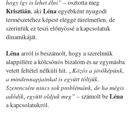
hogy így is lehet élni”
– osztotta meg
Krisztián
Léna
, aki
egyébként nyugodt
természetéhez képest eléggé türelmetlen, de
szerintük ez teszi előnyössé a kapcsolatuk
dinamikáját.
Léna
arról is beszámolt, hogy a szerelmük
alappillére a kölcsönös bizalom és az egymásba
vetett feltétel nélküli hit.
„Közös a jövőképünk,
a mindennapjainkat is együtt töltjük.
Szerencsére nincs sok problémánk, de ha mégis
Léna
adódik, együtt oldjuk meg”
– számolt be
a kapcsolatukról.