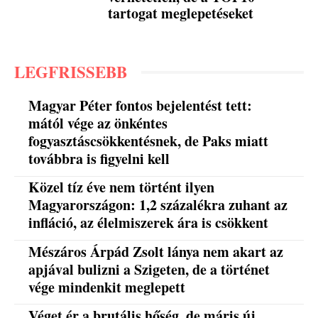
tartogat meglepetéseket
LEGFRISSEBB
Magyar Péter fontos bejelentést tett:
mától vége az önkéntes
fogyasztáscsökkentésnek, de Paks miatt
továbbra is figyelni kell
Közel tíz éve nem történt ilyen
Magyarországon: 1,2 százalékra zuhant az
infláció, az élelmiszerek ára is csökkent
Mészáros Árpád Zsolt lánya nem akart az
apjával bulizni a Szigeten, de a történet
vége mindenkit meglepett
Véget ér a brutális hőség, de máris új