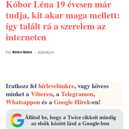
Kóbor Léna 19 évesen már
tudja, kit akar maga mellett:
így talált rá a szerelem az
interneten
-
Írta:
Bölöni Bálint
2026/06/24
Facebook
Pinterest
WhatsApp
Iratkozz fel
hírlevelünkre
, vagy kövess
minket a
Viberen
, a
Telegramon
,
Whatsappon
és a
Google Hírek
-en!
Állítsd be, hogy a Twice cikkeit mindig
az elsők között lásd a Google-ben