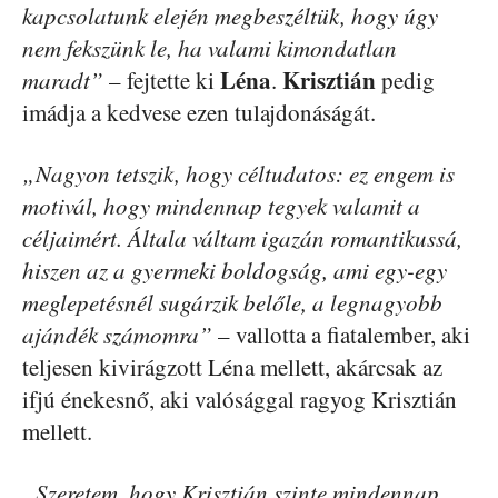
kapcsolatunk elején megbeszéltük, hogy úgy
nem fekszünk le, ha valami kimondatlan
Léna
Krisztián
maradt”
– fejtette ki
.
pedig
imádja a kedvese ezen tulajdonáságát.
„Nagyon tetszik, hogy céltudatos: ez engem is
motivál, hogy mindennap tegyek valamit a
céljaimért. Általa váltam igazán romantikussá,
hiszen az a gyermeki boldogság, ami egy-egy
meglepetésnél sugárzik belőle, a legnagyobb
ajándék számomra”
– vallotta a fiatalember, aki
teljesen kivirágzott Léna mellett, akárcsak az
ifjú énekesnő, aki valósággal ragyog Krisztián
mellett.
„Szeretem, hogy Krisztián szinte mindennap