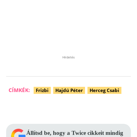
Hirdetés
CÍMKÉK:
Frizbi
Hajdú Péter
Herceg Csabi
Facebook
Pinterest
WhatsApp
Állítsd be, hogy a Twice cikkeit mindig