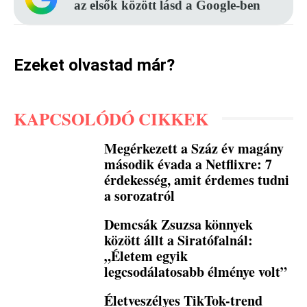
az elsők között lásd a Google-ben
Ezeket olvastad már?
KAPCSOLÓDÓ CIKKEK
Megérkezett a Száz év magány
második évada a Netflixre: 7
érdekesség, amit érdemes tudni
a sorozatról
Demcsák Zsuzsa könnyek
között állt a Siratófalnál:
„Életem egyik
legcsodálatosabb élménye volt”
Életveszélyes TikTok-trend