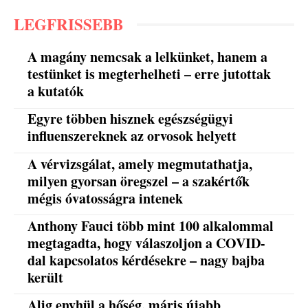
LEGFRISSEBB
A magány nemcsak a lelkünket, hanem a
testünket is megterhelheti – erre jutottak
a kutatók
Egyre többen hisznek egészségügyi
influenszereknek az orvosok helyett
A vérvizsgálat, amely megmutathatja,
milyen gyorsan öregszel – a szakértők
mégis óvatosságra intenek
Anthony Fauci több mint 100 alkalommal
megtagadta, hogy válaszoljon a COVID-
dal kapcsolatos kérdésekre – nagy bajba
került
Alig enyhül a hőség, máris újabb