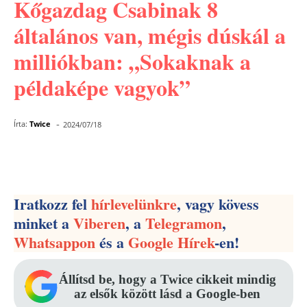
Kőgazdag Csabinak 8
általános van, mégis dúskál a
milliókban: „Sokaknak a
példaképe vagyok”
-
Írta:
Twice
2024/07/18
Facebook
Pinterest
WhatsApp
Iratkozz fel
hírlevelünkre
, vagy kövess
minket a
Viberen
, a
Telegramon
,
Whatsappon
és a
Google Hírek
-en!
Állítsd be, hogy a Twice cikkeit mindig
az elsők között lásd a Google-ben