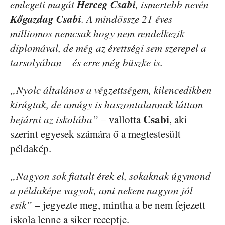
Herceg Csabi
emlegeti magát
, ismertebb nevén
Kőgazdag Csabi
. A mindössze 21 éves
milliomos nemcsak hogy nem rendelkezik
diplomával, de még az érettségi sem szerepel a
tarsolyában – és erre még büszke is.
„Nyolc általános a végzettségem, kilencedikben
kirúgtak, de amúgy is haszontalannak láttam
Csabi
bejárni az iskolába”
– vallotta
, aki
szerint egyesek számára ő a megtestesült
példakép.
„Nagyon sok fiatalt érek el, sokaknak úgymond
a példaképe vagyok, ami nekem nagyon jól
esik”
– jegyezte meg, mintha a be nem fejezett
iskola lenne a siker receptje.