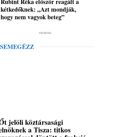
Rubint Réka először reagált a
kétkedőknek: „Azt mondják,
hogy nem vagyok beteg”
Hirdetés
SEMEGÉZZ
Őt jelöli köztársasági
elnöknek a Tisza: titkos