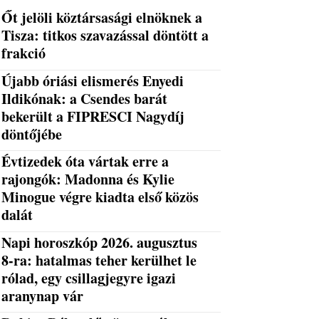
Őt jelöli köztársasági elnöknek a
Tisza: titkos szavazással döntött a
frakció
Újabb óriási elismerés Enyedi
Ildikónak: a Csendes barát
bekerült a FIPRESCI Nagydíj
döntőjébe
Évtizedek óta vártak erre a
rajongók: Madonna és Kylie
Minogue végre kiadta első közös
dalát
Napi horoszkóp 2026. augusztus
8-ra: hatalmas teher kerülhet le
rólad, egy csillagjegyre igazi
aranynap vár