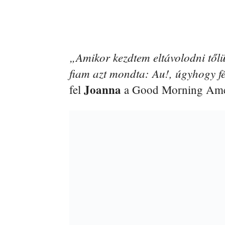
„Amikor kezdtem eltávolodni tőlü
fiam azt mondta: Au!, úgyhogy fél
Joanna
fel
a Good Morning Ameri