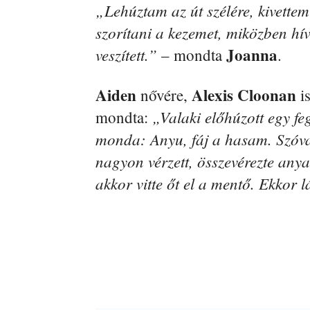
„Lehúztam az út szélére, kivette
szorítani a kezemet, miközben hí
Joanna
veszített.”
– mondta
.
Aiden
Alexis Cloonan
nővére,
is
„Valaki előhúzott egy feg
mondta:
monda: Anyu, fáj a hasam. Szóval
nagyon vérzett, összevérezte anya 
akkor vitte őt el a mentő. Ekkor l