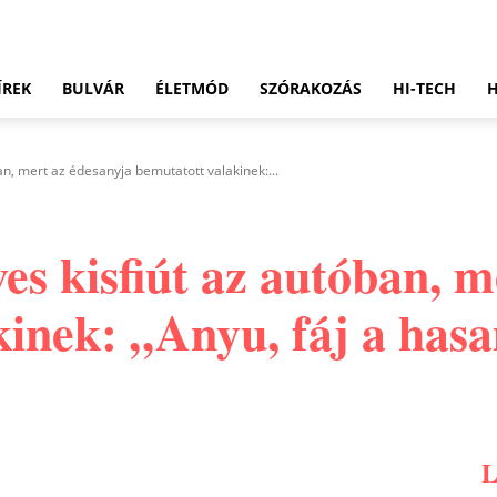
ÍREK
BULVÁR
ÉLETMÓD
SZÓRAKOZÁS
HI-TECH
an, mert az édesanyja bemutatott valakinek:...
ves kisfiút az autóban, 
kinek: „Anyu, fáj a has
Pinterest
WhatsApp
Email