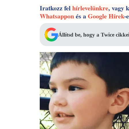
Iratkozz fel
hírlevelünkre
, vagy 
Whatsappon
és a
Google Hírek
-
Állítsd be, hogy a Twice cikke