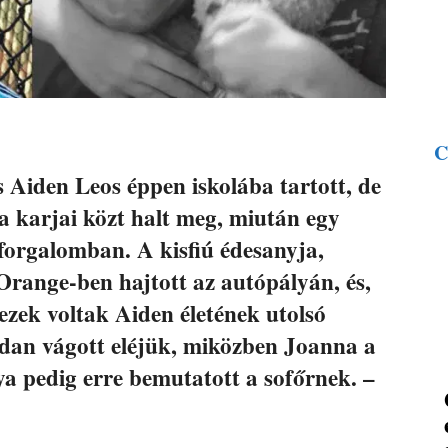
C
s Aiden Leos éppen iskolába tartott, de
 karjai közt halt meg, miután egy
 forgalomban. A kisfiú édesanyja,
Orange-ben hajtott az autópályán, és,
ezek voltak Aiden életének utolsó
sedan vágott eléjük, miközben Joanna a
nya pedig erre bemutatott a sofőrnek. –