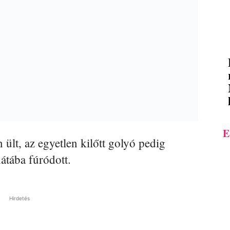
E
ült, az egyetlen kilőtt golyó pedig
hátába fúródott.
Hirdetés