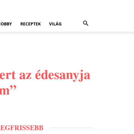
HOBBY
RECEPTEK
VILÁG
mert az édesanyja
am”
LEGFRISSEBB