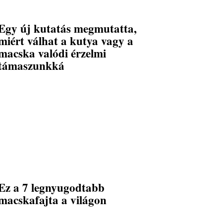
Egy új kutatás megmutatta,
miért válhat a kutya vagy a
macska valódi érzelmi
támaszunkká
Ez a 7 legnyugodtabb
macskafajta a világon