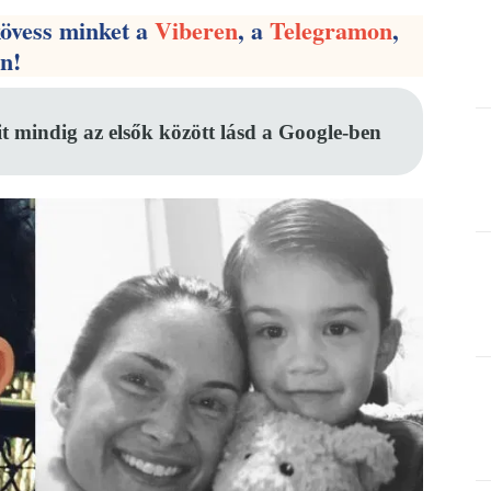
kövess minket a
Viberen
, a
Telegramon
,
en!
it mindig az elsők között lásd a Google-ben