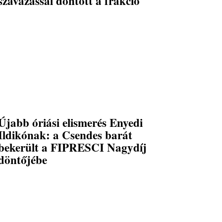
szavazással döntött a frakció
Újabb óriási elismerés Enyedi
Ildikónak: a Csendes barát
bekerült a FIPRESCI Nagydíj
döntőjébe