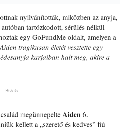
lottnak nyilvánították, miközben az anyja,
 autóban tartózkodott, sérülés nélkül
ehoztak egy GoFundMe oldalt, amelyen a
iden tragikusan életét vesztette egy
 édesanyja karjaiban halt meg, akire a
Hirdetés
Aiden
 a család megünnepelte
6.
niük kellett a „szerető és kedves” fiú