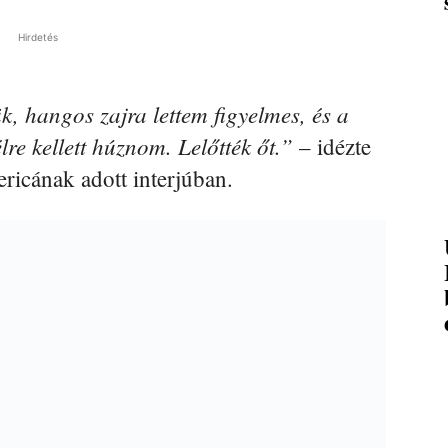
Hirdetés
k, hangos zajra lettem figyelmes, és a
re kellett húznom. Lelőtték őt.”
– idézte
cának adott interjúban.