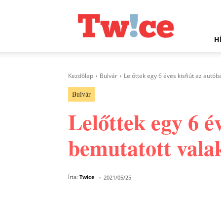
Twice.hu
H
Kezdőlap
Bulvár
Lelőttek egy 6 éves kisfiút az autób
Bulvár
Lelőttek egy 6 é
bemutatott vala
-
Írta:
Twice
2021/05/25
Facebook
Megosztás