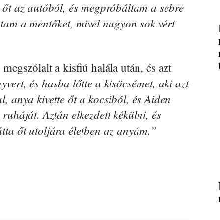
m őt az autóból, és megpróbáltam a sebre
vtam a mentőket, mivel nagyon sok vért
 megszólalt a kisfiú halála után, és azt
yvert, és hasba lőtte a kisöcsémet, aki azt
, anya kivette őt a kocsiból, és Aiden
ruháját. Aztán elkezdett kékülni, és
átta őt utoljára életben az anyám.”