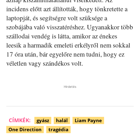
incidens előtt azt állították, hogy tönkretette a
laptopját, és segítségre volt szüksége a
szobájába való visszatéréshez. Ugyanakkor több
szállodai vendég is látta, amikor az énekes
leesik a harmadik emeleti erkélyről nem sokkal
17 óra után, bár egyelőre nem tudni, hogy ez
véletlen vagy szándékos volt.
Hirdetés
CÍMKÉK:
gyász
halál
Liam Payne
One Direction
tragédia