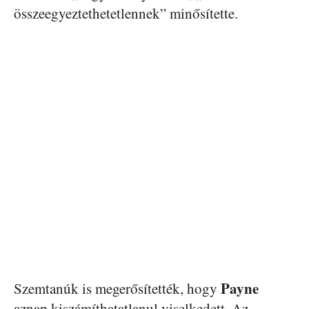
összeegyeztethetetlennek” minősítette.
Payne
Szemtanúk is megerősítették, hogy
aznap kiszámíthatatlanul viselkedett. Az