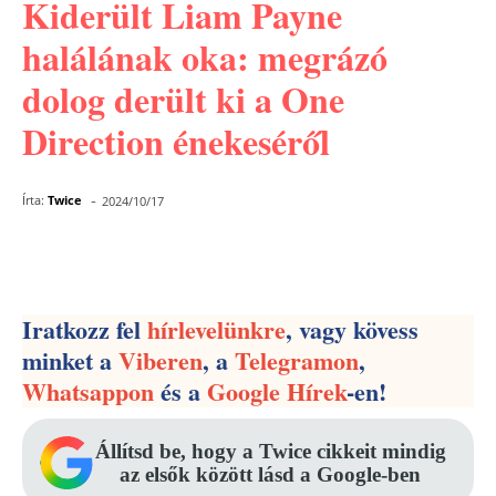
Kiderült Liam Payne
halálának oka: megrázó
dolog derült ki a One
Direction énekeséről
-
Írta:
Twice
2024/10/17
Facebook
Pinterest
WhatsApp
Iratkozz fel
hírlevelünkre
, vagy kövess
minket a
Viberen
, a
Telegramon
,
Whatsappon
és a
Google Hírek
-en!
Állítsd be, hogy a Twice cikkeit mindig
az elsők között lásd a Google-ben