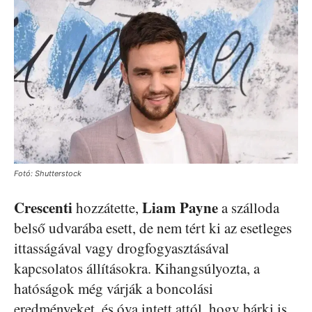
Fotó: Shutterstock
Crescenti
Liam Payne
hozzátette,
a szálloda
belső udvarába esett, de nem tért ki az esetleges
ittasságával vagy drogfogyasztásával
kapcsolatos állításokra. Kihangsúlyozta, a
hatóságok még várják a boncolási
eredményeket, és óva intett attól, hogy bárki is