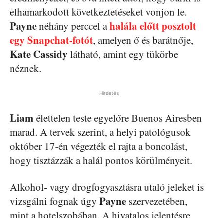
elhamarkodott következtetéseket vonjon le.
Payne
halála előtt posztolt
néhány perccel a
egy Snapchat-fotót
, amelyen ő és barátnője,
Kate Cassidy
látható, amint egy tükörbe
néznek.
Hirdetés
Liam
élettelen teste egyelőre Buenos Airesben
marad. A tervek szerint, a helyi patológusok
október 17-én végezték el rajta a boncolást,
hogy tisztázzák a halál pontos körülményeit.
Alkohol- vagy drogfogyasztásra utaló jeleket is
Payne
vizsgálni fognak úgy
szervezetében,
mint a hotelszobában. A hivatalos jelentésre