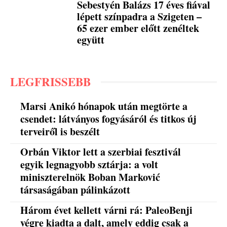
Sebestyén Balázs 17 éves fiával
lépett színpadra a Szigeten –
65 ezer ember előtt zenéltek
együtt
LEGFRISSEBB
Marsi Anikó hónapok után megtörte a
csendet: látványos fogyásáról és titkos új
terveiről is beszélt
Orbán Viktor lett a szerbiai fesztivál
egyik legnagyobb sztárja: a volt
miniszterelnök Boban Marković
társaságában pálinkázott
Három évet kellett várni rá: PaleoBenji
végre kiadta a dalt, amely eddig csak a