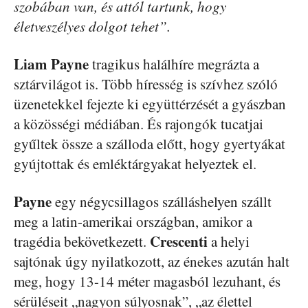
szobában van, és attól tartunk, hogy
életveszélyes dolgot tehet”.
Liam Payne
tragikus halálhíre megrázta a
sztárvilágot is. Több híresség is szívhez szóló
üzenetekkel fejezte ki együttérzését a gyászban
a közösségi médiában. És rajongók tucatjai
gyűltek össze a szálloda előtt, hogy gyertyákat
gyújtottak és emléktárgyakat helyeztek el.
Payne
egy négycsillagos szálláshelyen szállt
meg a latin-amerikai országban, amikor a
Crescenti
tragédia bekövetkezett.
a helyi
sajtónak úgy nyilatkozott, az énekes azután halt
meg, hogy 13-14 méter magasból lezuhant, és
sérüléseit „nagyon súlyosnak”, „az élettel