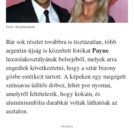
Fotó: Shutterstock
Bár sok részlet továbbra is tisztázatlan, több
Payne
argentin újság is közzétett fotókat
luxuslakosztályának belsejéből, melyek arra
engedtek következtetni, hogy a sztár bizony
görbe esté(ke)t tartott. A képeken egy megégett
szénsavas üdítős doboz, fehér por nyomai,
amelyről feltételezik, hogy kokain, és
alumíniumfólia darabkái voltak láthatóak az
asztalon.
Hirdetés