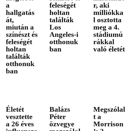
a
feleségét
r, aki
hallgatás
holtan
milliókka
át,
találták
l osztotta
miután a
Los
meg a 4.
színészt és
Angeles-i
stádiumú
feleségét
otthonuk
rákkal
holtan
ban
való életét
találták
otthonuk
ban
Életét
Balázs
Megszólal
vesztette
Péter
t a
a 26 éves
özvegye
Morrison