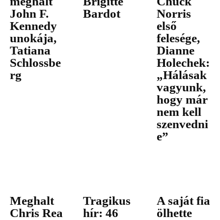
meghalt
Brigitte
Chuck
John F.
Bardot
Norris
Kennedy
első
unokája,
felesége,
Tatiana
Dianne
Schlossbe
Holechek:
rg
„Hálásak
vagyunk,
hogy már
nem kell
szenvedni
e”
Meghalt
Tragikus
A saját fia
Chris Rea
hír: 46
ölhette