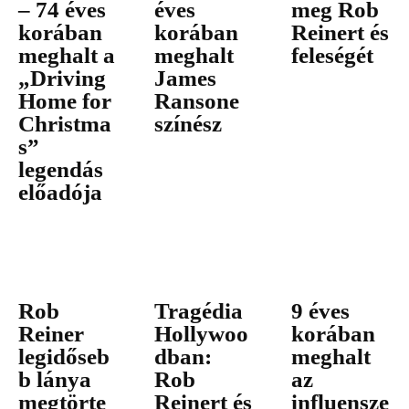
– 74 éves
éves
meg Rob
korában
korában
Reinert és
meghalt a
meghalt
feleségét
„Driving
James
Home for
Ransone
Christma
színész
s”
legendás
előadója
Rob
Tragédia
9 éves
Reiner
Hollywoo
korában
legidőseb
dban:
meghalt
b lánya
Rob
az
megtörte
Reinert és
influensze