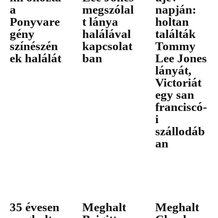
a
megszólal
napján:
Ponyvare
t lánya
holtan
gény
halálával
találták
színészén
kapcsolat
Tommy
ek halálát
ban
Lee Jones
lányát,
Victoriát
egy san
franciscó-
i
szállodáb
an
35 évesen
Meghalt
Meghalt