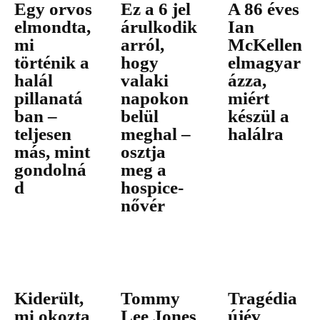
Egy orvos
Ez a 6 jel
A 86 éves
elmondta,
árulkodik
Ian
mi
arról,
McKellen
történik a
hogy
elmagyar
halál
valaki
ázza,
pillanatá
napokon
miért
ban –
belül
készül a
teljesen
meghal –
halálra
más, mint
osztja
gondolná
meg a
d
hospice-
nővér
Kiderült,
Tommy
Tragédia
mi okozta
Lee Jones
újév