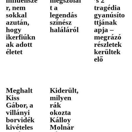
influensze
megszólal
’s 2
r, nem
t a
tragédia
sokkal
legendás
gyanúsíto
azután,
színész
ttjának
hogy
haláláról
apja –
ikerfiúkn
megrázó
ak adott
részletek
életet
kerültek
elő
Meghalt
Kiderült,
Kiss
milyen
Gábor, a
rák
villányi
okozta
borvidék
Kálloy
kivételes
Molnár