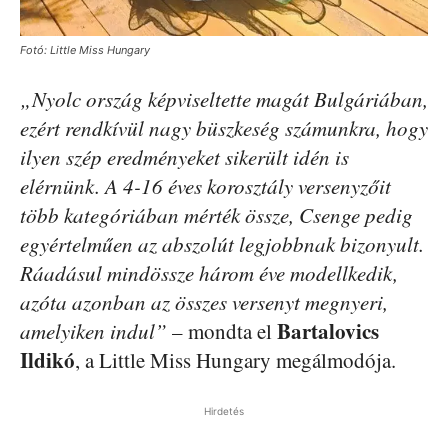
Fotó: Little Miss Hungary
„Nyolc ország képviseltette magát Bulgáriában,
ezért rendkívül nagy büszkeség számunkra, hogy
ilyen szép eredményeket sikerült idén is
elérnünk. A 4-16 éves korosztály versenyzőit
több kategóriában mérték össze, Csenge pedig
egyértelműen az abszolút legjobbnak bizonyult.
Ráadásul mindössze három éve modellkedik,
azóta azonban az összes versenyt megnyeri,
Bartalovics
amelyiken indul”
– mondta el
Ildikó
, a Little Miss Hungary megálmodója.
Hirdetés