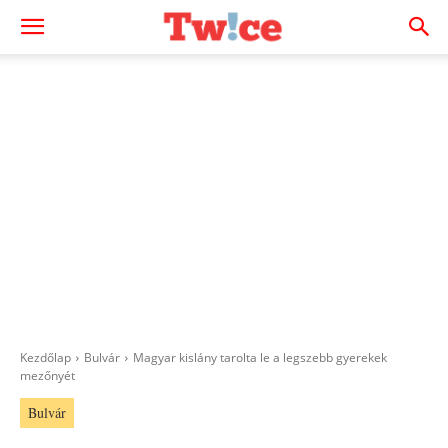
Kezdőlap
Bulvár
Magyar kislány tarolta le a legszebb gyerekek
mezőnyét
Bulvár