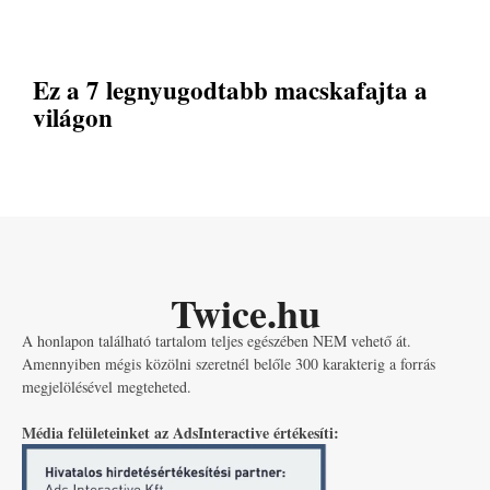
Ez a 7 legnyugodtabb macskafajta a
világon
Twice.hu
A honlapon található tartalom teljes egészében NEM vehető át.
Amennyiben mégis közölni szeretnél belőle 300 karakterig a forrás
megjelölésével megteheted.
Média felületeinket az AdsInteractive értékesíti: