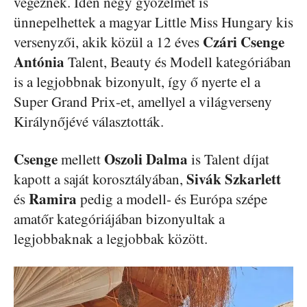
végeznek. Idén négy győzelmet is
ünnepelhettek a magyar Little Miss Hungary kis
Czári Csenge
versenyzői, akik közül a 12 éves
Antónia
Talent, Beauty és Modell kategóriában
is a legjobbnak bizonyult, így ő nyerte el a
Super Grand Prix-et, amellyel a világverseny
Királynőjévé választották.
Csenge
Oszoli Dalma
mellett
is Talent díjat
Sivák Szkarlett
kapott a saját korosztályában,
Ramira
és
pedig a modell- és Európa szépe
amatőr kategóriájában bizonyultak a
legjobbaknak a legjobbak között.