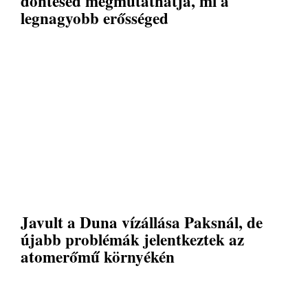
döntésed megmutathatja, mi a
legnagyobb erősséged
Javult a Duna vízállása Paksnál, de
újabb problémák jelentkeztek az
atomerőmű környékén