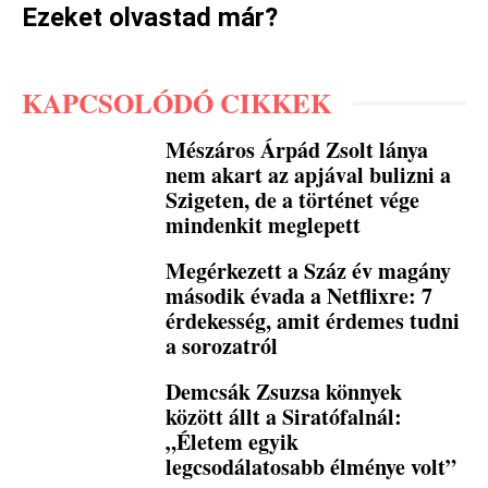
Ezeket olvastad már?
KAPCSOLÓDÓ CIKKEK
Mészáros Árpád Zsolt lánya
nem akart az apjával bulizni a
Szigeten, de a történet vége
mindenkit meglepett
Megérkezett a Száz év magány
második évada a Netflixre: 7
érdekesség, amit érdemes tudni
a sorozatról
Demcsák Zsuzsa könnyek
között állt a Siratófalnál:
„Életem egyik
legcsodálatosabb élménye volt”