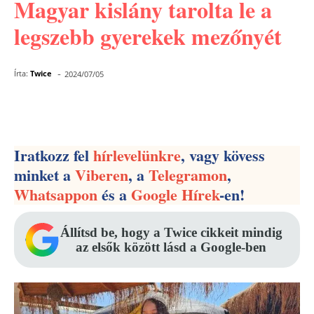
Magyar kislány tarolta le a
legszebb gyerekek mezőnyét
-
Írta:
Twice
2024/07/05
Facebook
Pinterest
WhatsApp
Iratkozz fel
hírlevelünkre
, vagy kövess
minket a
Viberen
, a
Telegramon
,
Whatsappon
és a
Google Hírek
-en!
Állítsd be, hogy a Twice cikkeit mindig
az elsők között lásd a Google-ben