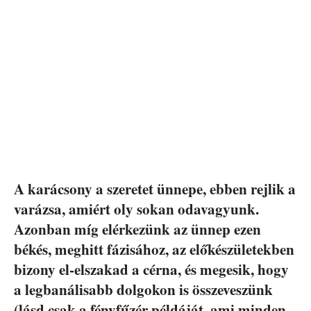
A karácsony a szeretet ünnepe, ebben rejlik a
varázsa, amiért oly sokan odavagyunk.
Azonban míg elérkezünk az ünnep ezen
békés, meghitt fázisához, az előkészületekben
bizony el-elszakad a cérna, és megesik, hogy
a legbanálisabb dolgokon is összeveszünk
(lásd csak a fényfűzér példáját, ami minden