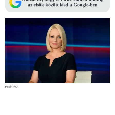
az elsők között lásd a Google-ben
Fotó: TV2