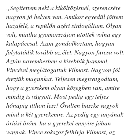
„Segítettem neki a kiköltözésnél, szerencsére
nagyon jó helyen van. Amikor egyedül jöttem
hazafelé, a repülőn azért sírdogáltam. Olyan
volt, mintha gyomorszájon ütöttek volna egy
kalapáccsal. Azon gondolkoztam, hogyan
folytatódik tovább az élet. Nagyon furcsa volt.
Aztán novemberben a kisebbik fiammal,
Vincével meglátogattuk Vilmost. Nagyon jól
éreztük magunkat. Teljesen megnyugodtam,
hogy a gyerekem olyan közegben van, amire
mindig is vágyott. Most pedig egy teljes
hónapig itthon lesz! Őrülten büszke vagyok
mind a két gyerekemre. Az pedig egy anyának
óriási öröm, ha a gyerekei ennyire jóban
vannak. Vince sokszor felhívja Vilmost, az