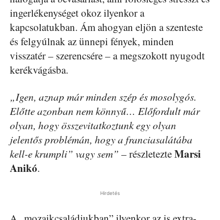
ingerlékenységet okoz ilyenkor a
kapcsolatukban. Ám ahogyan eljön a szenteste
és felgyúlnak az ünnepi fények, minden
visszatér – szerencsére – a megszokott nyugodt
kerékvágásba.
„Igen, aznap már minden szép és mosolygós.
Előtte azonban nem könnyű… Előfordult már
olyan, hogy összevitatkoztunk egy olyan
jelentős problémán, hogy a franciasalátába
Marsi
kell-e krumpli” vagy sem”
– részletezte
Anikó
.
Hirdetés
A „mozaikcsaládjukban” ilyenkor az is extra-