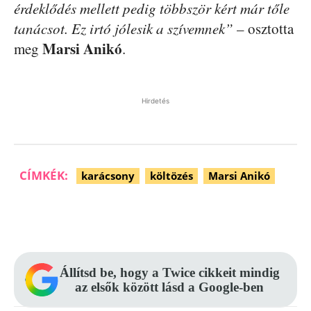
érdeklődés mellett pedig többször kért már tőle
tanácsot. Ez irtó jólesik a szívemnek”
– osztotta
Marsi Anikó
meg
.
Hirdetés
CÍMKÉK:
karácsony
költözés
Marsi Anikó
Facebook
Pinterest
WhatsApp
Állítsd be, hogy a Twice cikkeit mindig
az elsők között lásd a Google-ben