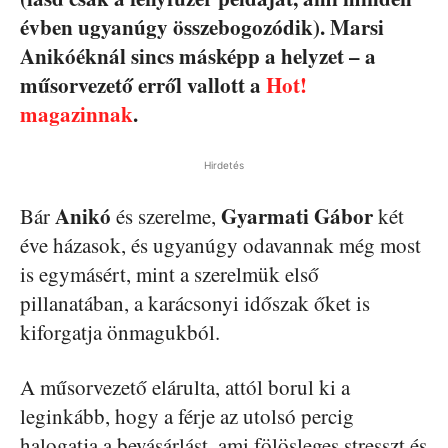
évben ugyanúgy összebogozódik). Marsi
Anikóéknál sincs másképp a helyzet – a
műsorvezető erről vallott a
Hot!
magazinnak
.
Hirdetés
Anikó
Gyarmati Gábor
Bár
és szerelme,
két
éve házasok, és ugyanúgy odavannak még most
is egymásért, mint a szerelmük első
pillanatában, a karácsonyi időszak őket is
kiforgatja önmagukból.
A műsorvezető elárulta, attól borul ki a
leginkább, hogy a férje az utolsó percig
halogatja a bevásárlást, ami fölösleges stresszt és