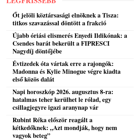
LEGFRISSEBB
Őt jelöli köztársasági elnöknek a Tisza:
titkos szavazással döntött a frakció
Újabb óriási elismerés Enyedi Ildikónak: a
Csendes barát bekerült a FIPRESCI
Nagydíj döntőjébe
Évtizedek óta vártak erre a rajongók:
Madonna és Kylie Minogue végre kiadta
első közös dalát
Napi horoszkóp 2026. augusztus 8-ra:
hatalmas teher kerülhet le rólad, egy
csillagjegyre igazi aranynap vár
Rubint Réka először reagált a
kétkedőknek: „Azt mondják, hogy nem
vagyok beteg”