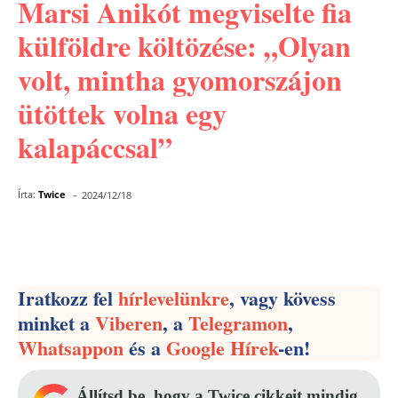
Marsi Anikót megviselte fia
külföldre költözése: „Olyan
volt, mintha gyomorszájon
ütöttek volna egy
kalapáccsal”
-
Írta:
Twice
2024/12/18
Facebook
Pinterest
WhatsApp
Iratkozz fel
hírlevelünkre
, vagy kövess
minket a
Viberen
, a
Telegramon
,
Whatsappon
és a
Google Hírek
-en!
Állítsd be, hogy a Twice cikkeit mindig